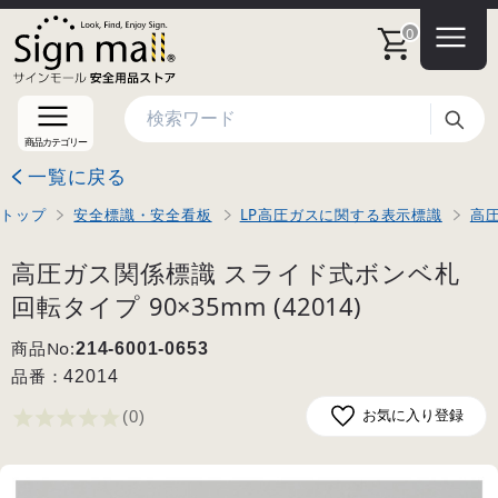
0
検索
商品カテゴリー
一覧に戻る
トップ
安全標識・安全看板
LP高圧ガスに関する表示標識
高
高圧ガス関係標識 スライド式ボンベ札
回転タイプ 90×35mm (42014)
商品No:
214-6001-0653
品番：
42014
(0
)
お気に入り登録