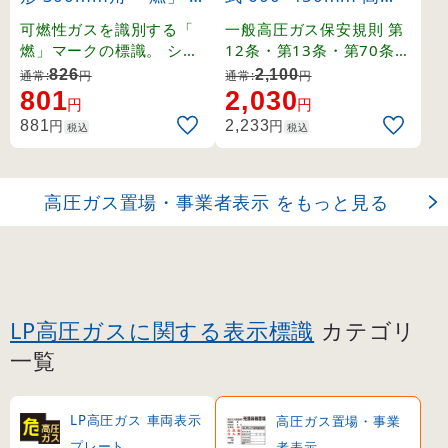
39403)
ガス製造事業所 火気厳
可燃性ガスを識別する「
一般高圧ガス保安規則 第
禁 無用者立入禁止 (39
燃」マークの標識。 シン
12条・第13条・第70条・
プルかつ強力な警告表示
関係例示基準1-4-1,2、そ
303)
826
2,100
通常:
円
通常:
円
で事故を未然に防ぎます
の他。
801
2,030
円
円
。
円
円
881
2,233
税込
税込
高圧ガス置場・事業者表示 をもっと見る
LP高圧ガスに関する表示標識
カテゴリ
一覧
LP高圧ガス 車両表示
高圧ガス置場・事業
プレート
者表示