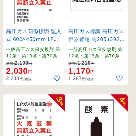
高圧ガス関係標識 記入
高圧ガス標識 高圧ガス
式 600×450mm LPガ
容器置場 高205 (3920
ス供給設備 燃 火気厳
5)
一般高圧ガス保安規則 第
一般高圧ガス保安規則 第
禁 無断立入禁止 (3930
12条・第13条・第70条・
12条・第13条・第70条・
関係例示基準1-4-1,2、そ
関係例示基準1-4-1,2、そ
4)
2,100
1,210
通常:
円
通常:
円
の他。
の他。
2,030
1,170
円
円
円
円
2,233
1,287
税込
税込
3
4
-
-
%
%