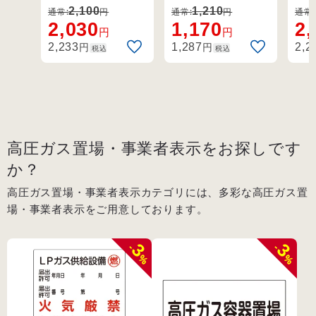
条・第70条・関係
条・第70条・関係
条・
火気厳禁 無断立
火
2,100
1,210
通常:
円
通常:
円
通常:
例示基準1-4-1,2、
例示基準1-4-1,2、
例示
2,030
1,170
2,
入禁止 (39304)
入禁
円
円
その他。
その他。
そ
円
円
2,233
1,287
2,2
税込
税込
高圧ガス置場・事業者表示をお探しです
か？
高圧ガス置場・事業者表示カテゴリには、多彩な高圧ガス置
場・事業者表示をご用意しております。
3
3
-
-
%
%