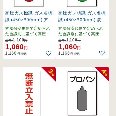
高圧ガス標識 ガス名標
高圧ガス標識 ガス名標
識 (450×300mm) アセ
識 (450×300mm) 炭酸
チレン (39106)
ガス (39107)
容器保安規則で定められ
容器保安規則で定められ
た色識別に基づく高圧ガ
た色識別に基づく高圧ガ
ス関係の標識です。
ス関係の標識です。
1,100
1,100
通常:
円
通常:
円
1,060
1,060
円
円
円
円
1,166
1,166
税込
税込
3
4
-
-
%
%