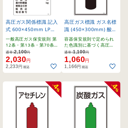
高圧ガス関係標識 記入
高圧ガス標識 ガス名標
式 600×450mm LPガ
識 (450×300mm) 酸素
ス貯蔵施設 燃 火気厳
(39103)
一般高圧ガス保安規則 第
容器保安規則で定められ
禁 無断立入禁止 (3930
12条・第13条・第70条・
た色識別に基づく高圧ガ
関係例示基準1-4-1,2、そ
ス関係の標識です。
6)
2,100
1,100
通常:
円
通常:
円
の他。
2,030
1,060
円
円
円
円
2,233
1,166
税込
税込
4
4
-
-
%
%