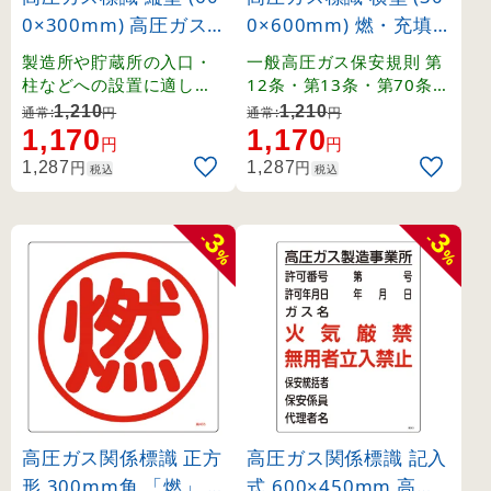
0×300mm) 高圧ガス
0×600mm) 燃・充填
製造所 (39212)
容器置場 (39207)
製造所や貯蔵所の入口・
一般高圧ガス保安規則 第
柱などへの設置に適した
12条・第13条・第70条・
縦長タイプの標識。
関係例示基準1-4-1,2、そ
1,210
1,210
通常:
円
通常:
円
の他。
1,170
1,170
円
円
円
円
1,287
1,287
税込
税込
3
3
-
-
%
%
高圧ガス関係標識 正方
高圧ガス関係標識 記入
形 300mm角 「燃」 (
式 600×450mm 高圧