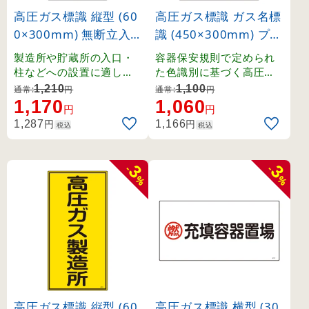
高圧ガス標識 縦型 (60
高圧ガス標識 ガス名標
0×300mm) 無断立入
識 (450×300mm) プロ
禁止 (39211)
パン (39101)
製造所や貯蔵所の入口・
容器保安規則で定められ
柱などへの設置に適した
た色識別に基づく高圧ガ
縦長タイプの標識。
ス関係の標識です。
1,210
1,100
通常:
円
通常:
円
1,170
1,060
円
円
円
円
1,287
1,166
税込
税込
3
3
-
-
%
%
高圧ガス標識 縦型 (60
高圧ガス標識 横型 (30