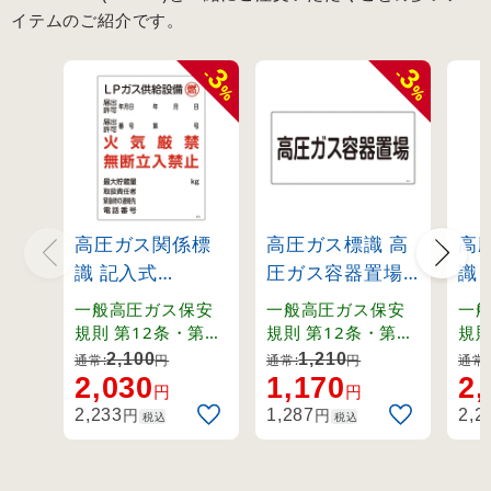
イテムのご紹介です。
3
3
-
-
%
%
高圧ガス関係標
高圧ガス標識 高
高
識 記入式
圧ガス容器置場
識
600×450mm LP
高205 (39205)
60
一般高圧ガス保安
一般高圧ガス保安
一
ガス供給設備 燃
ガ
規則 第12条・第13
規則 第12条・第13
規則
条・第70条・関係
条・第70条・関係
条・
火気厳禁 無断立
火
2,100
1,210
通常:
円
通常:
円
通常:
例示基準1-4-1,2、
例示基準1-4-1,2、
例示
2,030
1,170
2,
入禁止 (39304)
入禁
円
円
その他。
その他。
そ
円
円
2,233
1,287
2,2
税込
税込