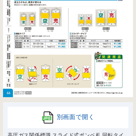
別画面で開く
高圧ガス関係標識 スライド式ボンベ札 回転タイ