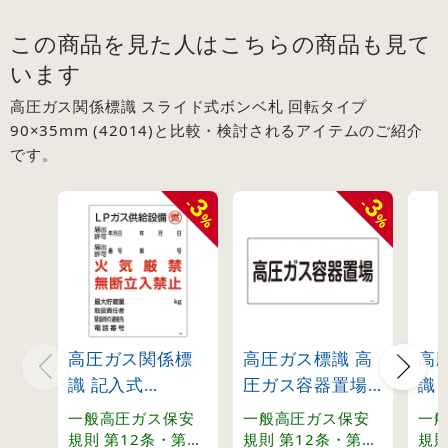
この商品を見た人はこちらの商品も見て
います
高圧ガス関係標識 スライド式ボンベ札 回転タイプ
90×35mm (42014)と比較・検討されるアイテムのご紹介
です。
3
3
-
-
%
%
高圧ガス関係標
高圧ガス標識 高
高
識 記入式
圧ガス容器置場
識
600×450mm LP
高205 (39205)
60
一般高圧ガス保安
一般高圧ガス保安
一
ガス供給設備 燃
ガ
規則 第12条・第13
規則 第12条・第13
規則