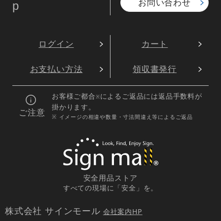
お問い合わせ
p
ログイン
カート
お支払い方法
領収書発行
お客様ご都合
によるご返品には返品手数料が
※
掛かります。
ご注意
※ イメージの相違や数量・寸法間違え等によるご返品
安全用品ストア
すべての現場に「安全」を。
株式会社 サインモール
会社案内HP