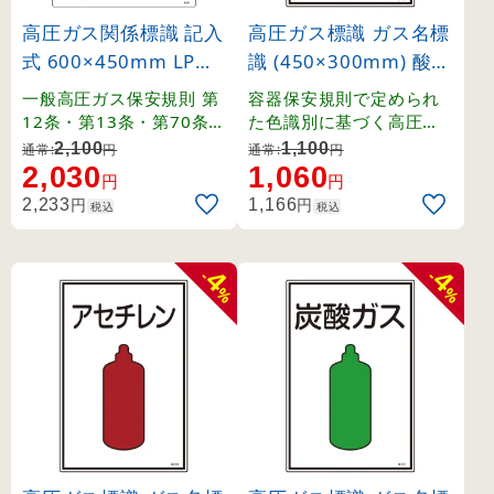
高圧ガス関係標識 記入
高圧ガス標識 ガス名標
式 600×450mm LPガ
識 (450×300mm) 酸素
ス貯蔵施設 燃 火気厳
(39103)
一般高圧ガス保安規則 第
容器保安規則で定められ
禁 無断立入禁止 (3930
12条・第13条・第70条・
た色識別に基づく高圧ガ
関係例示基準1-4-1,2、そ
ス関係の標識です。
6)
2,100
1,100
通常:
円
通常:
円
の他。
2,030
1,060
円
円
円
円
2,233
1,166
税込
税込
4
4
-
-
%
%