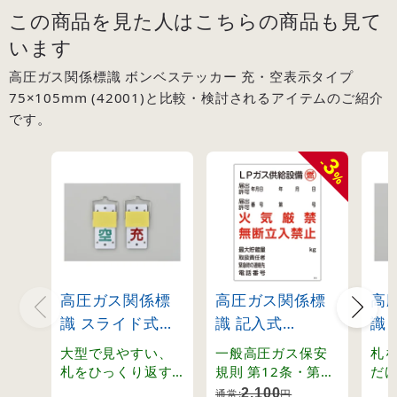
この商品を見た人はこちらの商品も見て
います
高圧ガス関係標識 ボンベステッカー 充・空表示タイプ
75×105mm (42001)と比較・検討されるアイテムのご紹介
です。
3
-
%
高圧ガス関係標
高圧ガス関係標
高
識 スライド式ボ
識 記入式
識
ンベ札 回転タイ
600×450mm LP
ン
大型で見やすい、
一般高圧ガス保安
札
プ 130×60mm
ガス供給設備 燃
プ 
札をひっくり返す
規則 第12条・第13
だ
と表示が変わる回
条・第70条・関係
「
(42015)
火気厳禁 無断立
(42
2,100
通常:
円