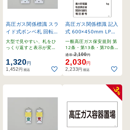
高圧ガス関係標識 スラ
高圧ガス関係標識 記入
イド式ボンベ札 回転タ
式 600×450mm LPガ
イプ 130×60mm (420
ス供給設備 燃 火気厳
大型で見やすい、札をひ
一般高圧ガス保安規則 第
15)
禁 無断立入禁止 (3930
っくり返すと表示が変わ
12条・第13条・第70条・
る回転式ボンベ札。
関係例示基準1-4-1,2、そ
4)
2,100
通常:
円
の他。
1,320
2,030
円
円
円
円
1,452
2,233
税込
税込
3
-
%