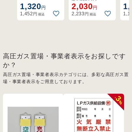
転式ボンベ札。
例示基準1-4-1,2、
り
1,320
2,030
1,
入禁止 (39304)
円
円
その他。
プ
円
円
1,452
2,233
1,1
税込
税込
高圧ガス置場・事業者表示をお探しです
か？
高圧ガス置場・事業者表示カテゴリには、多彩な高圧ガス置
場・事業者表示をご用意しております。
3
-
%