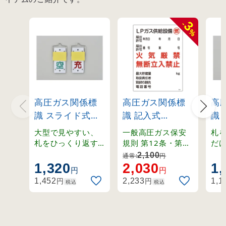
3
-
%
高圧ガス関係標
高圧ガス関係標
高
識 スライド式ボ
識 記入式
識
ンベ札 回転タイ
600×450mm LP
ン
大型で見やすい、
一般高圧ガス保安
札
プ 130×60mm
ガス供給設備 燃
プ 
札をひっくり返す
規則 第12条・第13
だ
と表示が変わる回
条・第70条・関係
「
(42015)
火気厳禁 無断立
(42
2,100
通常:
円
転式ボンベ札。
例示基準1-4-1,2、
り
1,320
2,030
1,
入禁止 (39304)
円
円
その他。
プ
円
円
1,452
2,233
1,1
税込
税込