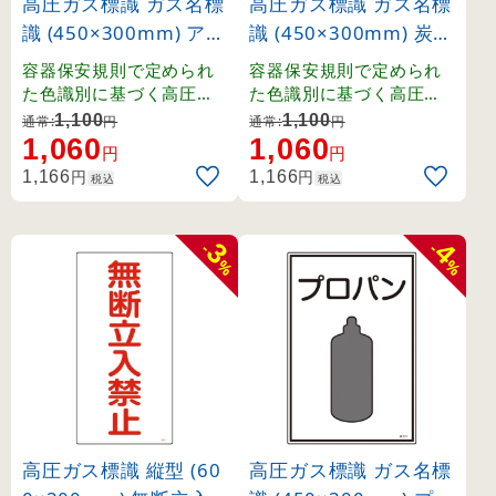
高圧ガス標識 ガス名標
高圧ガス標識 ガス名標
識 (450×300mm) アセ
識 (450×300mm) 炭酸
チレン (39106)
ガス (39107)
容器保安規則で定められ
容器保安規則で定められ
た色識別に基づく高圧ガ
た色識別に基づく高圧ガ
ス関係の標識です。
ス関係の標識です。
1,100
1,100
通常:
円
通常:
円
1,060
1,060
円
円
円
円
1,166
1,166
税込
税込
3
4
-
-
%
%
高圧ガス標識 縦型 (60
高圧ガス標識 ガス名標