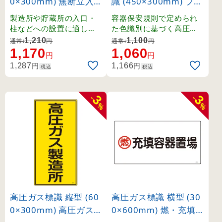
0×300mm) 無断立入
識 (450×300mm) プロ
禁止 (39211)
パン (39101)
製造所や貯蔵所の入口・
容器保安規則で定められ
柱などへの設置に適した
た色識別に基づく高圧ガ
縦長タイプの標識。
ス関係の標識です。
1,210
1,100
通常:
円
通常:
円
1,170
1,060
円
円
円
円
1,287
1,166
税込
税込
3
3
-
-
%
%
高圧ガス標識 縦型 (60
高圧ガス標識 横型 (30
0×300mm) 高圧ガス
0×600mm) 燃・充填