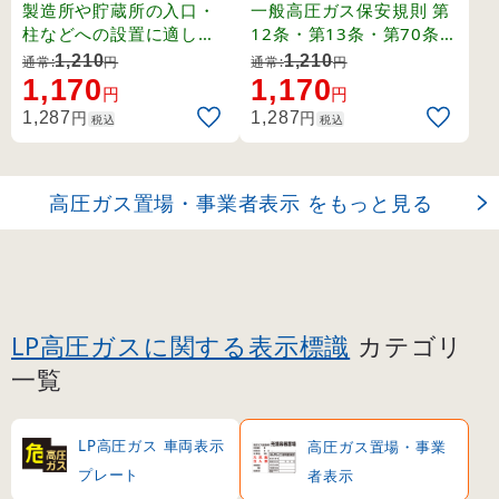
製造所 (39212)
容器置場 (39207)
製造所や貯蔵所の入口・
一般高圧ガス保安規則 第
柱などへの設置に適した
12条・第13条・第70条・
縦長タイプの標識。
関係例示基準1-4-1,2、そ
1,210
1,210
通常:
円
通常:
円
の他。
1,170
1,170
円
円
円
円
1,287
1,287
税込
税込
高圧ガス置場・事業者表示 をもっと見る
LP高圧ガスに関する表示標識
カテゴリ
一覧
LP高圧ガス 車両表示
高圧ガス置場・事業
プレート
者表示