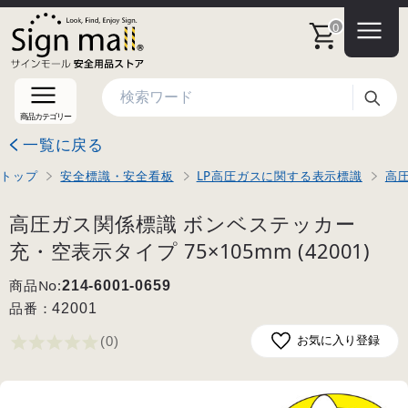
0
検索
商品カテゴリー
一覧に戻る
トップ
安全標識・安全看板
LP高圧ガスに関する表示標識
高
高圧ガス関係標識 ボンベステッカー
充・空表示タイプ 75×105mm (42001)
商品No:
214-6001-0659
品番：
42001
(0
)
お気に入り登録