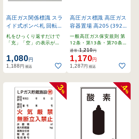
高圧ガス関係標識 スラ
高圧ガス標識 高圧ガス
イド式ボンベ札 回転タ
容器置場 高205 (3920
イプ 90×35mm (4201
5)
札をひっくり返すだけで
一般高圧ガス保安規則 第
4)
「充」「空」の表示が切
12条・第13条・第70条・
り替わる回転タイプ。
関係例示基準1-4-1,2、そ
1,210
通常:
円
の他。
1,080
1,170
円
円
円
円
1,188
1,287
税込
税込
3
4
-
-
%
%