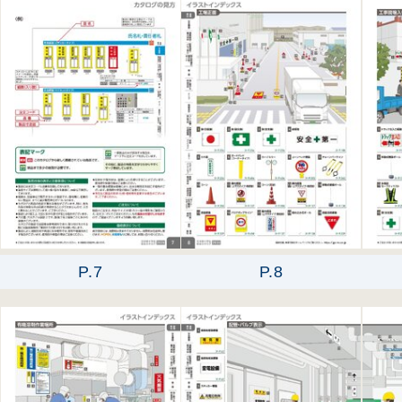
P.7
P.8