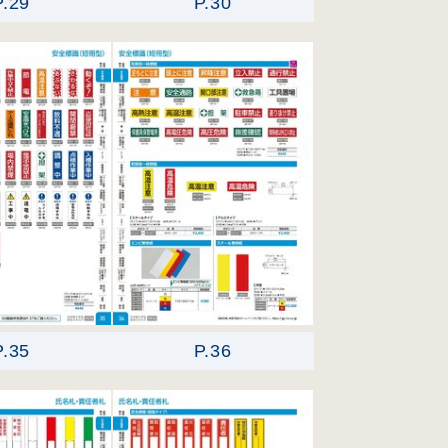
P.29
P.30
P.35
P.36