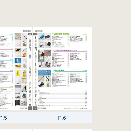
P.5
P.6