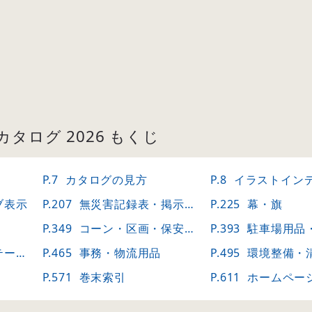
タログ 2026 もくじ
P.7
カタログの見方
P.8
イラストイン
ブ表示
P.207
無災害記録表・掲示板・ボード
P.225
幕・旗
P.349
コーン・区画・保安用品
P.393
駐車場用品
ョン
P.465
事務・物流用品
P.495
環境整備・
P.571
巻末索引
P.611
ホームページコンテ