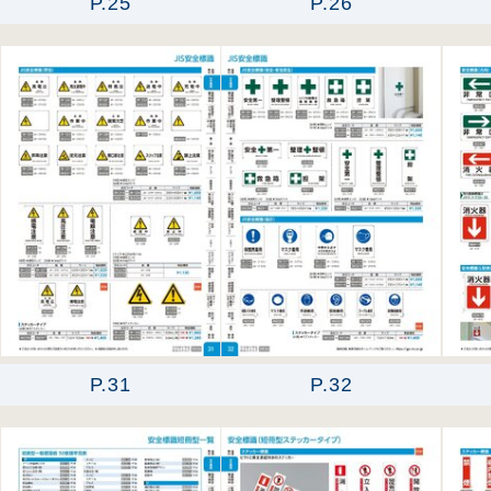
P.25
P.26
P.31
P.32