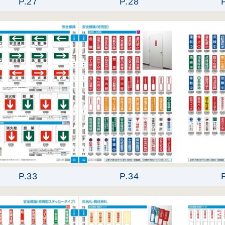
P.27
P.28
P.33
P.34