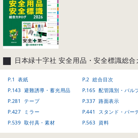
日本緑十字社 安全用品・安全標識総合カ
P.1
表紙
P.2
総合目次
P.143
避難誘導・蓄光用品
P.165
配管識別・バル
P.281
テープ
P.337
路面表示
P.427
ミラー
P.441
スタンド・パーテーシ
P.539
取付具・素材
P.563
資料