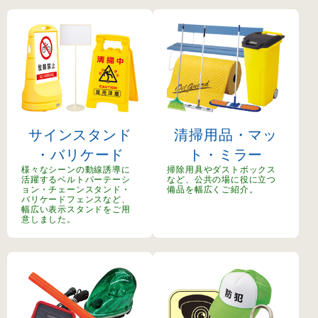
サインスタンド
清掃用品・マッ
・バリケード
ト・ミラー
様々なシーンの動線誘導に
掃除用具やダストボックス
活躍するベルトパーテーシ
など、公共の場に役に立つ
ョン・チェーンスタンド・
備品を幅広くご紹介。
バリケードフェンスなど、
幅広い表示スタンドをご用
意しました。