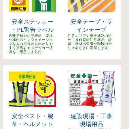
安全ステッカー
安全テープ・ラ
・PL警告ラベル
インテープ
危険予知や注意表示、導線
注意エリアや安全通路の区
や構内のインフォメーショ
分、操作盤の注意表示、計
ンを人の視線からわかりや
器・機材の保護や階段の滑
すく掲示するステッカー標
り止めなどに活躍します。
識をご用意しました。
安全ベスト・腕
建設現場・工事
章・ヘルメット
現場用品