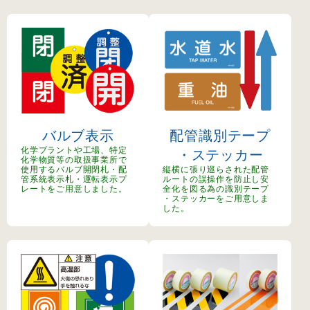
バルブ表示
配管識別テープ
化学プラントや工場、特定
・ステッカー
化学物質等の取扱事業所で
使用するバルブ開閉札・配
縦横に張り巡らされた配管
管系統表示札・運転表示プ
ルートの誤操作を防止し安
レートをご用意しました。
全化を図る為の識別テープ
・ステッカーをご用意しま
した。