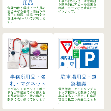
工事のお知らせ・注意喚起
用品
を効果的にアピール出来る
危険の伴う環境下で人員の
標識・コーンなど豊富にラ
安全を守る装備・備品を体
インナップ。
系的に網羅。現場での安全
管理を高レベルで実現しま
す。
事務所用品・名
駐車場用品・道
札・マグネット
路標識
マグネットやホワイトボー
道路標識、アイドリングス
ドなど事務所ですぐ使える
トップ標識など数多くの駐
商品が勢揃い。社内備品を
車場商品をご用意。駐車場
数多く取り揃えております
管理に役立つ商品はこちら
。
。