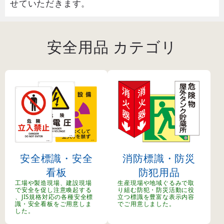
せていただきます。
安全用品 カテゴリ
安全標識・安全
消防標識・防災
看板
防犯用品
工場や製造現場、建設現場
生産現場や地域ぐるみで取
で安全を促し注意喚起する
り組む防犯・防災活動に役
、JIS規格対応の各種安全標
立つ標識を豊富な表示内容
識・安全看板をご用意しま
でご用意しました。
した。