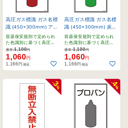
高圧ガス標識 ガス名標
高圧ガス標識 ガス名標
識 (450×300mm) アセ
識 (450×300mm) 炭酸
チレン (39106)
ガス (39107)
容器保安規則で定められ
容器保安規則で定められ
た色識別に基づく高圧ガ
た色識別に基づく高圧ガ
ス関係の標識です。
ス関係の標識です。
1,100
1,100
通常:
円
通常:
円
1,060
1,060
円
円
円
円
1,166
1,166
税込
税込
3
4
-
-
%
%