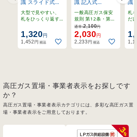
識 スライド式ボ
識 記入式
識
ンベ札 回転タイ
600×450mm LP
ン
大型で見やすい、
一般高圧ガス保安
札
プ 130×60mm
ガス供給設備 燃
プ 
札をひっくり返す
規則 第12条・第13
だ
と表示が変わる回
条・第70条・関係
「
(42015)
火気厳禁 無断立
(42
2,100
通常:
円
転式ボンベ札。
例示基準1-4-1,2、
り
1,320
2,030
1,
入禁止 (39304)
円
円
その他。
プ
円
円
1,452
2,233
1,1
税込
税込
高圧ガス置場・事業者表示をお探しです
か？
高圧ガス置場・事業者表示カテゴリには、多彩な高圧ガス置
場・事業者表示をご用意しております。
3
-
%