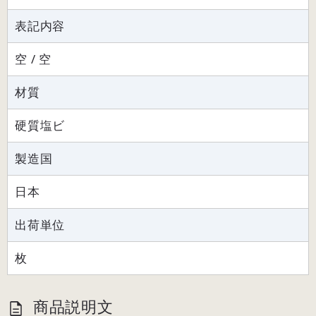
表記内容
空 / 空
材質
硬質塩ビ
製造国
日本
出荷単位
枚
商品説明文