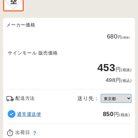
メーカー価格
680
円
(税抜)
サインモール 販売価格
453
円
(税抜)
円
498
(税込)
送り先：
配送方法
850
円
通常運送便
(税抜)
出荷日