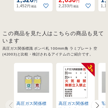
円
円
その他。
プ
円
円
1,452
2,233
1,1
税込
税込
この商品を見た人はこちらの商品も見て
います
高圧ガス関係標識 ボンベ札 100mm角 ラミプレート 空
(42003)と比較・検討されるアイテムのご紹介です。
3
-
%
高圧ガス関係標
高圧ガス関係標
高