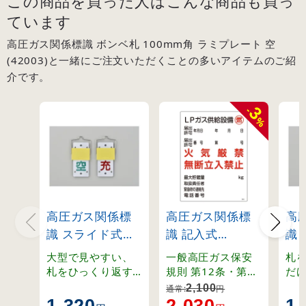
この商品を買った人はこんな商品も買っ
ています
高圧ガス関係標識 ボンベ札 100mm角 ラミプレート 空
(42003)と一緒にご注文いただくことの多いアイテムのご紹
介です。
3
-
%
高圧ガス関係標
高圧ガス関係標
高
識 スライド式ボ
識 記入式
識
ンベ札 回転タイ
600×450mm LP
ン
大型で見やすい、
一般高圧ガス保安
札
プ 130×60mm
ガス供給設備 燃
プ 
札をひっくり返す
規則 第12条・第13
だ
と表示が変わる回
条・第70条・関係
「
(42015)
火気厳禁 無断立
(42
2,100
通常:
円
転式ボンベ札。
例示基準1-4-1,2、
り
1,320
2,030
1,
入禁止 (39304)