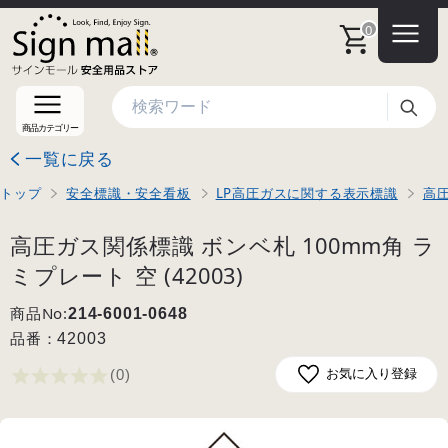
0
検索
商品カテゴリー
一覧に戻る
トップ
安全標識・安全看板
LP高圧ガスに関する表示標識
高
高圧ガス関係標識 ボンベ札 100mm角 ラ
ミプレート 空 (42003)
商品No:
214-6001-0648
品番：
42003
(0
)
お気に入り登録