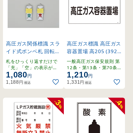
高圧ガス関係標識 スラ
高圧ガス標識 高圧ガス
イド式ボンベ札 回転タ
容器置場 高205 (3920
イプ 90×35mm (4201
5)
札をひっくり返すだけで
一般高圧ガス保安規則 第
4)
「充」「空」の表示が切
12条・第13条・第70条・
1,080
1,210
り替わる回転タイプ。
関係例示基準1-4-1,2、そ
円
円
の他。
円
円
1,188
1,331
税込
税込
3
4
-
-
%
%