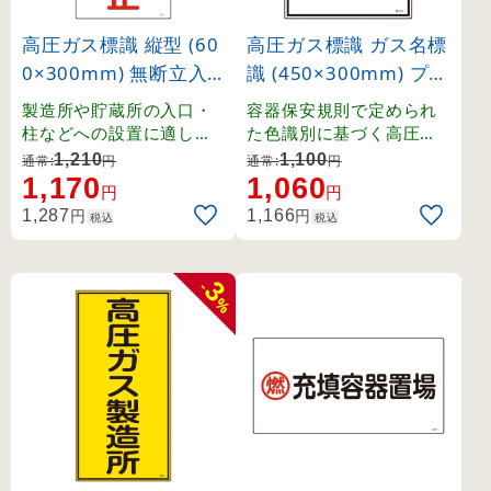
高圧ガス標識 縦型 (60
高圧ガス標識 ガス名標
0×300mm) 無断立入
識 (450×300mm) プロ
禁止 (39211)
パン (39101)
製造所や貯蔵所の入口・
容器保安規則で定められ
柱などへの設置に適した
た色識別に基づく高圧ガ
縦長タイプの標識。
ス関係の標識です。
1,210
1,100
通常:
円
通常:
円
1,170
1,060
円
円
円
円
1,287
1,166
税込
税込
3
-
%