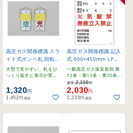
高圧ガス関係標識 スラ
高圧ガス関係標識 記入
イド式ボンベ札 回転タ
式 600×450mm LPガ
イプ 130×60mm (420
ス供給設備 燃 火気厳
大型で見やすい、札をひ
一般高圧ガス保安規則 第
15)
禁 無断立入禁止 (3930
っくり返すと表示が変わ
12条・第13条・第70条・
る回転式ボンベ札。
関係例示基準1-4-1,2、そ
4)
2,100
通常:
円
の他。
1,320
2,030
円
円
円
円
1,452
2,233
税込
税込