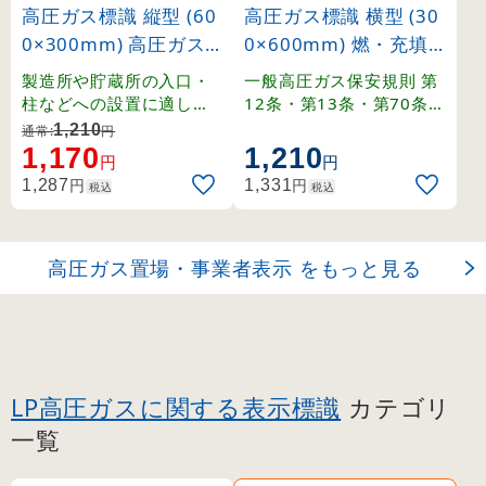
高圧ガス標識 縦型 (60
高圧ガス標識 横型 (30
0×300mm) 高圧ガス
0×600mm) 燃・充填
製造所 (39212)
容器置場 (39207)
製造所や貯蔵所の入口・
一般高圧ガス保安規則 第
柱などへの設置に適した
12条・第13条・第70条・
縦長タイプの標識。
関係例示基準1-4-1,2、そ
1,210
通常:
円
の他。
1,170
1,210
円
円
円
円
1,287
1,331
税込
税込
高圧ガス置場・事業者表示 をもっと見る
LP高圧ガスに関する表示標識
カテゴリ
一覧