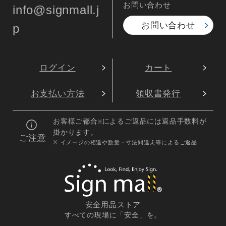
お問い合わせ
info@signmall.j
お問い合わせ
p
ログイン
カート
お支払い方法
領収書発行
お客様ご都合
によるご返品には返品手数料が
※
掛かります。
ご注意
※ イメージの相違や数量・寸法間違え等によるご返品
安全用品ストア
すべての現場に「安全」を。