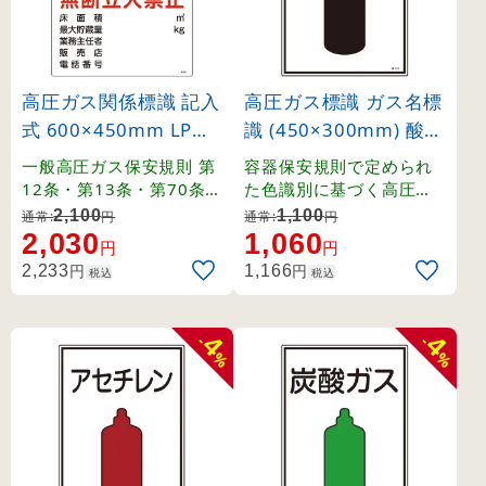
高圧ガス関係標識 記入
高圧ガス標識 ガス名標
式 600×450mm LPガ
識 (450×300mm) 酸素
ス貯蔵施設 燃 火気厳
(39103)
一般高圧ガス保安規則 第
容器保安規則で定められ
禁 無断立入禁止 (3930
12条・第13条・第70条・
た色識別に基づく高圧ガ
関係例示基準1-4-1,2、そ
ス関係の標識です。
6)
2,100
1,100
通常:
円
通常:
円
の他。
2,030
1,060
円
円
円
円
2,233
1,166
税込
税込
4
4
-
-
%
%