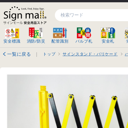
検索
安全標識
消防/防災
配管識別
バルブ札
安全札
一覧に戻る
|
トップ
サインスタンド・バリケード