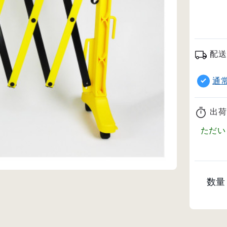
配送
通
出荷
ただい
数量