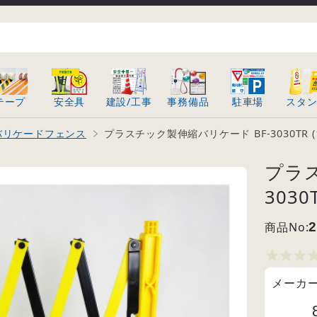
テープ
安全具
建設/工事
事務備品
駐車場
スタ
バリケードフェンス
プラスチック製伸縮バリケード BF-3030TR (1
プラス
3030T
商品No:
2
メーカ