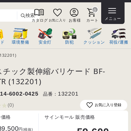
0
検索
メニュー
カタログ
お客様
カート
お気に入り
ンド
環境整備
安全灯
防犯
クッション
荷役/運搬
32201)
チック製伸縮バリケード BF-
R (132201)
14-6002-0425
品番：
132201
(0
)
お気に入り登録
ー価格
サインモール 販売価格
89,500
円
(税抜)