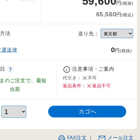
59,600
円
(税抜)
65,560
円
(税込)
方法
送り先：
0
常運送便
円
(税抜)
日
注意事項・ご案内
代引き：
不可
まのご注文で、最短
返品条件：
返品不可
出荷
FAX注文
｜
メール注文