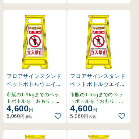
フロアサインスタンド
フロアサインスタンド
ペットボトルウエイト
ペットボトルウエイト
タイプ 修理中 立入禁
タイプ 点検中 立入禁
市販の1.5kgまでのペッ
市販の1.5kgまでのペッ
止 (337206)
止 (337207)
トボトルを「おもり」と
トボトルを「おもり」と
4,600
4,600
して使用できるフロアサ
して使用できるフロアサ
円
円
インです。
インです。
円
円
5,060
5,060
税込
税込