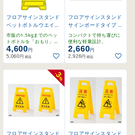
フロアサインスタンド
フロアサインスタンド
ペットボトルウエイト
サインボードタイプ 清
タイプ ドローン作業中
掃中／作業中(裏) (337
市販の1.5kgまでのペッ
コンパクトで持ち運びに
(337252)
501)
トボトルを「おもり」と
便利な軽量設計。
4,600
2,660
して使用できるフロアサ
円
円
インです。
円
円
5,060
2,926
税込
税込
3
-
%
フロアサインスタンド
フロアサインスタンド