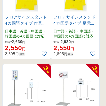
フロアサインスタンド
フロアサインスタンド
4カ国語タイプ 作業中
4カ国語タイプ 足元注
ご迷惑をおかけしてお
意 すべりやすくなって
日本語・英語・中国語・
日本語・英語・中国語・
ります (337404)
おります (337405)
韓国語の4カ国語に対応
韓国語の4カ国語に対応
したフロアサイン。
したフロアサイン。
2,630
2,630
通常:
円
通常:
円
2,550
2,550
円
円
円
円
2,805
2,805
税込
税込
3
3
-
-
%
%