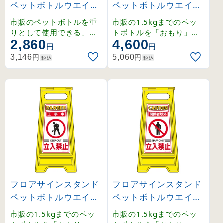
ペットボトルウエイト
ペットボトルウエイト
タイプ 無地(ステッカ
タイプ 危険 立入禁止 (
市販のペットボトルを重
市販の1.5kgまでのペッ
ーなし) (337200)
337201)
りとして使用できる、開
トボトルを「おもり」と
2,860
4,600
き止めロック機能付きの
して使用できるフロアサ
円
円
フロアサイン。
インです。
円
円
3,146
5,060
税込
税込
フロアサインスタンド
フロアサインスタンド
ペットボトルウエイト
ペットボトルウエイト
タイプ 工事中 立入禁
タイプ 関係者以外 立
市販の1.5kgまでのペッ
市販の1.5kgまでのペッ
止 (337202)
入禁止 (337203)