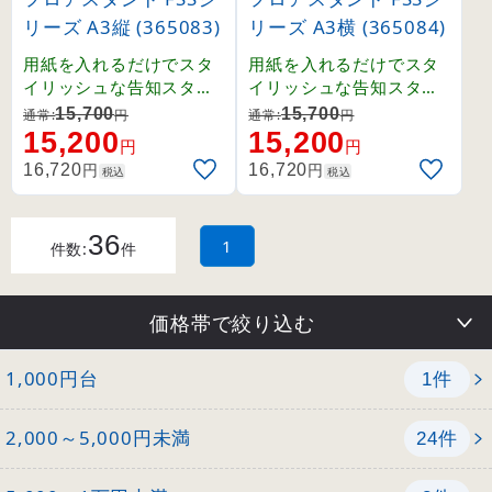
リーズ A3縦 (365083)
リーズ A3横 (365084)
用紙を入れるだけでスタ
用紙を入れるだけでスタ
イリッシュな告知スタン
イリッシュな告知スタン
ドに。表裏両面の表示も
ドに。表裏両面の表示も
15,700
15,700
通常:
円
通常:
円
可能。
可能。
15,200
15,200
円
円
円
円
16,720
16,720
税込
税込
36
1
件数:
件
価格帯で絞り込む
1,000円台
件
1
2,000～5,000円未満
件
24