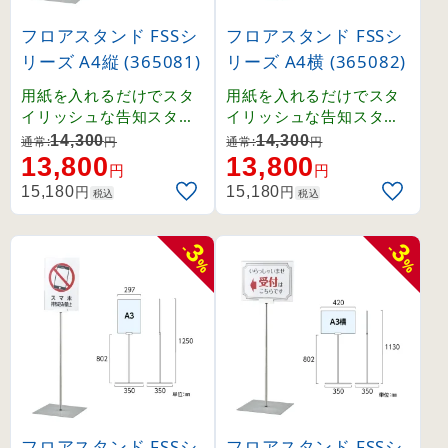
フロアスタンド FSSシ
フロアスタンド FSSシ
リーズ A4縦 (365081)
リーズ A4横 (365082)
用紙を入れるだけでスタ
用紙を入れるだけでスタ
イリッシュな告知スタン
イリッシュな告知スタン
ドに。表裏両面の表示も
ドに。表裏両面の表示も
14,300
14,300
通常:
円
通常:
円
可能。
可能。
13,800
13,800
円
円
円
円
15,180
15,180
税込
税込
3
3
-
-
%
%
フロアスタンド FSSシ
フロアスタンド FSSシ