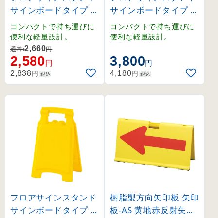
サインボードタイプ 足
サインボードタイプ 注
元注意 (337502)
意 すべりやすいです (
コンパクトで持ち運びに
コンパクトで持ち運びに
337503)
便利な軽量設計。
便利な軽量設計。
2,660
通常:
円
2,580
3,800
円
円
円
円
2,838
4,180
税込
税込
フロアサインスタンド
樹脂製方向矢印板 矢印
サインボードタイプ 無
板-AS 黄地赤反射矢印