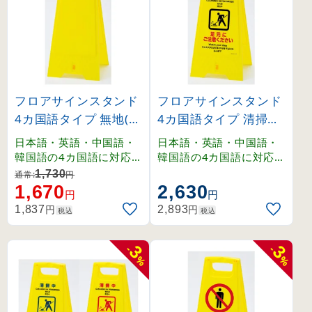
フロアサインスタンド
フロアサインスタンド
4カ国語タイプ 無地(ス
4カ国語タイプ 清掃中
テッカーなし) (33740
足もとにご注意くださ
日本語・英語・中国語・
日本語・英語・中国語・
0)
い (337401)
韓国語の4カ国語に対応
韓国語の4カ国語に対応
したフロアサイン。
したフロアサイン。
1,730
通常:
円
1,670
2,630
円
円
円
円
1,837
2,893
税込
税込
3
3
-
-
%
%