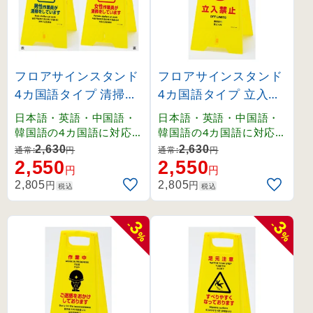
フロアサインスタンド
フロアサインスタンド
4カ国語タイプ 清掃中(
4カ国語タイプ 立入禁
男性作業員⇔女性作
止 (337403)
日本語・英語・中国語・
日本語・英語・中国語・
業員) (337402)
韓国語の4カ国語に対応
韓国語の4カ国語に対応
したフロアサイン。
したフロアサイン。
2,630
2,630
通常:
円
通常:
円
2,550
2,550
円
円
円
円
2,805
2,805
税込
税込
3
3
-
-
%
%