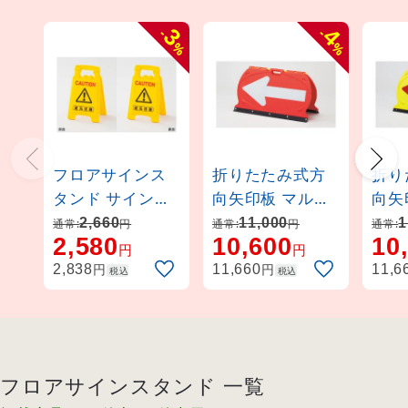
3
4
-
-
%
%
フロアサインス
折りたたみ式方
折り
タンド サインボ
向矢印板 マルチ
向矢
ードタイプ 足元
フロアサイン 赤
フロ
2,660
11,000
1
通常:
円
通常:
円
通常:
2,580
10,600
10
注意 (337502)
地白反射矢印
地赤
円
円
(131205)
(131
円
円
2,838
11,660
11,6
税込
税込
フロアサインスタンド 一覧