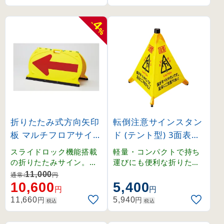
4
-
%
折りたたみ式方向矢印
転倒注意サインスタン
板 マルチフロアサイン
ド (テント型) 3面表示
黄地赤反射矢印 (1312
(146140)
スライドロック機能搭載
軽量・コンパクトで持ち
06)
の折りたたみサイン。折
運びにも便利な折りたた
りたたみ式で収納性に優
み式のサインスタンド。
11,000
通常:
円
れ、持ち運びにも便利で
10,600
5,400
円
円
す。
円
円
11,660
5,940
税込
税込