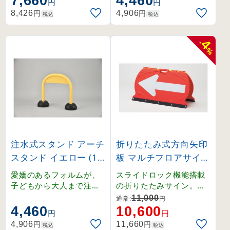
7,660
4,460
円
円
認性を高めます。
近などの迷惑駐車対策に
円
円
8,426
4,906
税込
税込
最適です。
4
-
%
注水式スタンド アーチ
折りたたみ式方向矢印
スタンド イエロー (11
板 マルチフロアサイン
6170)
赤地白反射矢印 (1312
愛嬌のあるフォルムが、
スライドロック機能搭載
05)
子どもから大人まで注意
の折りたたみサイン。折
を伝える。車両出入口付
りたたみ式で収納性に優
11,000
通常:
円
近などの迷惑駐車対策に
れ、持ち運びにも便利で
4,460
10,600
円
円
最適です。
す。
円
円
4,906
11,660
税込
税込