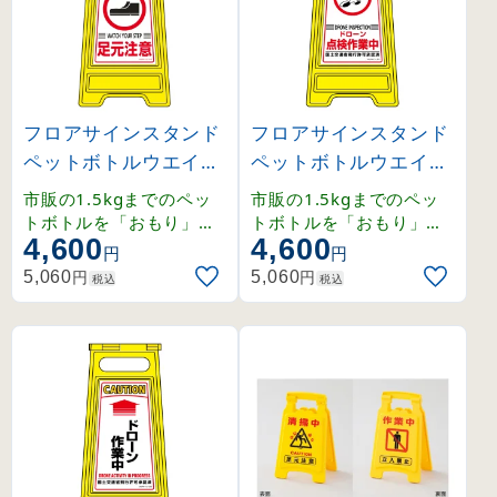
フロアサインスタンド
フロアサインスタンド
ペットボトルウエイト
ペットボトルウエイト
タイプ 注意 足元注意 (
タイプ ドローン点検作
市販の1.5kgまでのペッ
市販の1.5kgまでのペッ
337210)
業中 (337251)
トボトルを「おもり」と
トボトルを「おもり」と
4,600
4,600
して使用できるフロアサ
して使用できるフロアサ
円
円
インです。
インです。
円
円
5,060
5,060
税込
税込