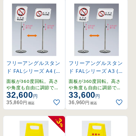
フリーアングルスタン
フリーアングルスタン
ド FALシリーズ A4 (3
ド FALシリーズ A3 (3
27065)
27066)
面板が360度回転。高さ
面板が360度回転。高さ
や角度も自由に調節でき
や角度も自由に調節でき
32,600
33,600
るポスタースタンド。
るポスタースタンド。
円
円
円
円
35,860
36,960
税込
税込
3
-
%