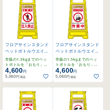
フロアサインスタンド
フロアサインスタンド
ペットボトルウエイト
ペットボトルウエイト
タイプ 清掃中 立入禁
タイプ フォークリフト
市販の1.5kgまでのペッ
市販の1.5kgまでのペッ
止 (337208)
作業中 (337209)
トボトルを「おもり」と
トボトルを「おもり」と
4,600
4,600
して使用できるフロアサ
して使用できるフロアサ
円
円
インです。
インです。
円
円
5,060
5,060
税込
税込