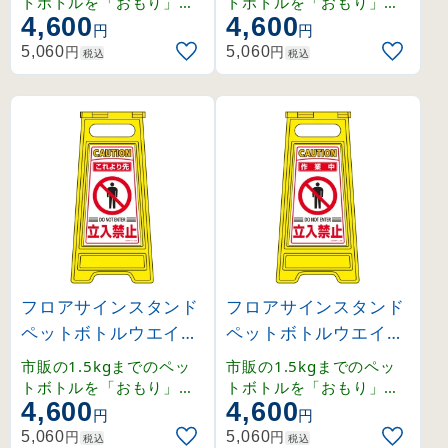
トボトルを「おもり」と
トボトルを「おもり」と
4,600
4,600
して使用できるフロアサ
して使用できるフロアサ
円
円
インです。
インです。
円
円
5,060
5,060
税込
税込
フロアサインスタンド
フロアサインスタンド
ペットボトルウエイト
ペットボトルウエイト
タイプ これより先 立
タイプ 作業中 立入禁
市販の1.5kgまでのペッ
市販の1.5kgまでのペッ
入禁止 (337204)
止 (337205)
トボトルを「おもり」と
トボトルを「おもり」と
4,600
4,600
して使用できるフロアサ
して使用できるフロアサ
円
円
インです。
インです。
円
円
5,060
5,060
税込
税込