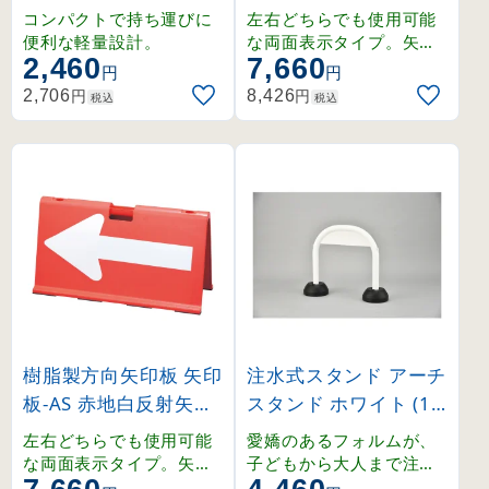
地(印刷なし) (337506)
(131101)
コンパクトで持ち運びに
左右どちらでも使用可能
便利な軽量設計。
な両面表示タイプ。矢印
2,460
7,660
部分が反射し、夜間の視
円
円
認性を高めます。
円
円
2,706
8,426
税込
税込
樹脂製方向矢印板 矢印
注水式スタンド アーチ
板-AS 赤地白反射矢印
スタンド ホワイト (11
(131102)
6160)
左右どちらでも使用可能
愛嬌のあるフォルムが、
な両面表示タイプ。矢印
子どもから大人まで注意
部分が反射し、夜間の視
を伝える。車両出入口付