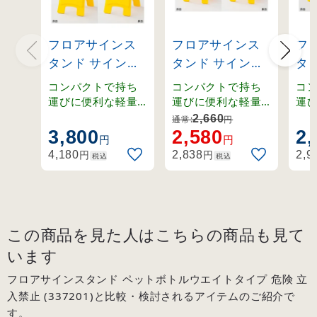
フロアサインス
フロアサインス
フ
タンド サインボ
タンド サインボ
タ
ードタイプ 注意
ードタイプ 足元
ー
コンパクトで持ち
コンパクトで持ち
コ
すべりやすいで
注意 (337502)
中／
運びに便利な軽量
運びに便利な軽量
運
設計。
設計。
設
す (337503)
(33
2,660
通常:
円
3,800
2,580
2,
円
円
円
円
4,180
2,838
2,9
税込
税込
この商品を見た人はこちらの商品も見て
います
フロアサインスタンド ペットボトルウエイトタイプ 危険 立
入禁止 (337201)と比較・検討されるアイテムのご紹介で
す。