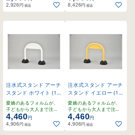
認性を高めます。
円
円
2,926
8,426
税込
税込
注水式スタンド アーチ
注水式スタンド アーチ
スタンド ホワイト (11
スタンド イエロー (11
6160)
6170)
愛嬌のあるフォルムが、
愛嬌のあるフォルムが、
子どもから大人まで注意
子どもから大人まで注意
4,460
4,460
を伝える。車両出入口付
を伝える。車両出入口付
円
円
近などの迷惑駐車対策に
近などの迷惑駐車対策に
円
円
4,906
4,906
税込
税込
最適です。
最適です。