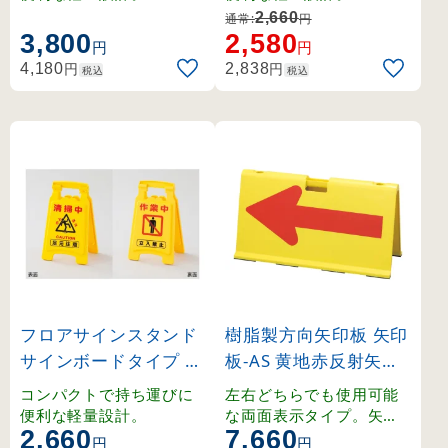
2,660
通常:
円
3,800
2,580
円
円
円
円
4,180
2,838
税込
税込
フロアサインスタンド
樹脂製方向矢印板 矢印
サインボードタイプ 清
板-AS 黄地赤反射矢印 (
掃中／作業中(裏) (337
131101)
コンパクトで持ち運びに
左右どちらでも使用可能
501)
便利な軽量設計。
な両面表示タイプ。矢印
2,660
7,660
部分が反射し、夜間の視
円
円