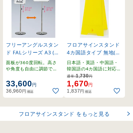
フリーアングルスタン
フロアサインスタンド
ド FALシリーズ A3 (32
4カ国語タイプ 無地(ス
7066)
テッカーなし) (33740
面板が360度回転。高さ
日本語・英語・中国語・
0)
や角度も自由に調節でき
韓国語の4カ国語に対応し
るポスタースタンド。
たフロアサイン。
1,730
通常:
円
33,600
1,670
円
円
円
円
36,960
1,837
税込
税込
フロアサインスタンド をもっと見る