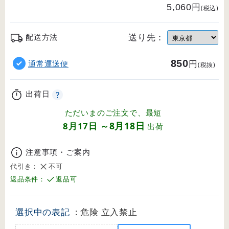
円
5,060
(税込)
送り先：
配送方法
850
円
通常運送便
(税抜)
出荷日
ただいまのご注文で、最短
8月18日
8月17日
～
出荷
注意事項・ご案内
代引き：
不可
返品条件：
返品可
選択中の表記
: 危険 立入禁止