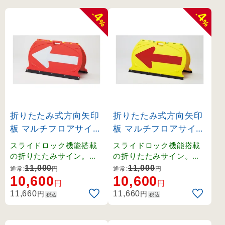
4
4
-
-
%
%
折りたたみ式方向矢印
折りたたみ式方向矢印
板 マルチフロアサイン
板 マルチフロアサイン
赤地白反射矢印 (1312
黄地赤反射矢印 (1312
スライドロック機能搭載
スライドロック機能搭載
05)
06)
の折りたたみサイン。折
の折りたたみサイン。折
りたたみ式で収納性に優
りたたみ式で収納性に優
11,000
11,000
通常:
円
通常:
円
れ、持ち運びにも便利で
れ、持ち運びにも便利で
10,600
10,600
円
円
す。
す。
円
円
11,660
11,660
税込
税込