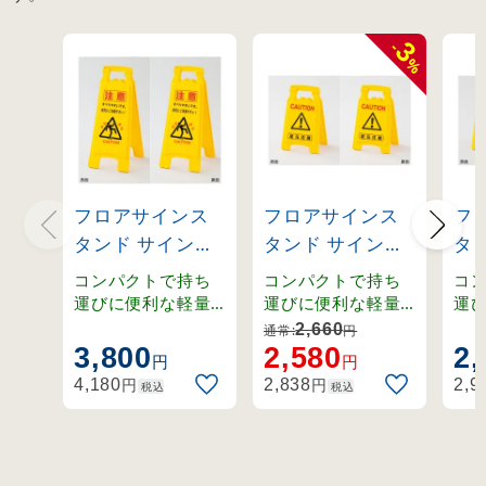
3
-
%
フロアサインス
フロアサインス
フ
タンド サインボ
タンド サインボ
タ
ードタイプ 注意
ードタイプ 足元
ー
コンパクトで持ち
コンパクトで持ち
コ
すべりやすいで
注意 (337502)
中／
運びに便利な軽量
運びに便利な軽量
運
設計。
設計。
設
す (337503)
(33
2,660
通常:
円
3,800
2,580
2,
円
円
円
円
4,180
2,838
2,9
税込
税込