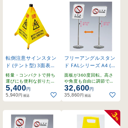
転倒注意サインスタン
フリーアングルスタン
ド (テント型) 3面表示 (
ド FALシリーズ A4 (32
146140)
7065)
軽量・コンパクトで持ち
面板が360度回転。高さ
運びにも便利な折りたた
や角度も自由に調節でき
5,400
32,600
み式のサインスタンド。
るポスタースタンド。
円
円
円
円
5,940
35,860
税込
税込
3
-
%