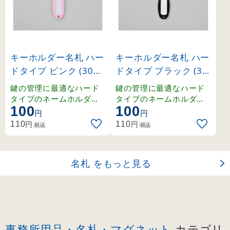
キーホルダー名札 ハー
キーホルダー名札 ハー
ドタイプ ピンク (3010
ドタイプ ブラック (30
07)
1011)
鍵の管理に最適なハード
鍵の管理に最適なハード
タイプのネームホルダー
タイプのネームホルダー
100
100
。豊富なカラーラインナ
。豊富なカラーラインナ
円
円
ップで色分け管理も容易
ップで色分け管理も容易
円
円
110
110
税込
税込
です。
です。
名札 をもっと見る
事務所用品・名札・マグネット
カテゴリ