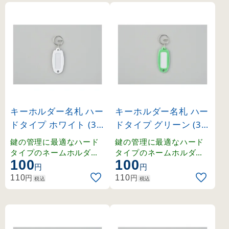
キーホルダー名札 ハー
キーホルダー名札 ハー
ドタイプ ホワイト (30
ドタイプ グリーン (30
1001)
1002)
鍵の管理に最適なハード
鍵の管理に最適なハード
タイプのネームホルダー
タイプのネームホルダー
100
100
。豊富なカラーラインナ
。豊富なカラーラインナ
円
円
ップで色分け管理も容易
ップで色分け管理も容易
円
円
110
110
税込
税込
です。
です。