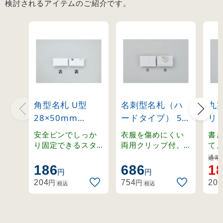
検討されるアイテムのご紹介です。
角型名札 U型
名刺型名札（ハ
丸
28×50mm
ードタイプ） 5
リ
(298028)
個1組 小サイズ
(29
安全ピンでしっか
衣服を傷めにくい
書
(301114)
り固定できるスタ
両用クリップ付。
て
ンダードな角型名
再生PETを使用した
平
通常:
札。
ハードタイプ名
ラ
186
686
1
円
円
札。
付
円
円
204
754
205
税込
税込