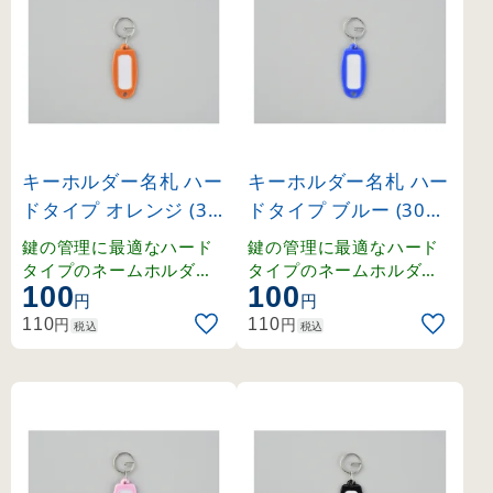
キーホルダー名札 ハー
キーホルダー名札 ハー
ドタイプ オレンジ (30
ドタイプ ブルー (3010
1005)
06)
鍵の管理に最適なハード
鍵の管理に最適なハード
タイプのネームホルダー
タイプのネームホルダー
100
100
。豊富なカラーラインナ
。豊富なカラーラインナ
円
円
ップで色分け管理も容易
ップで色分け管理も容易
円
円
110
110
税込
税込
です。
です。