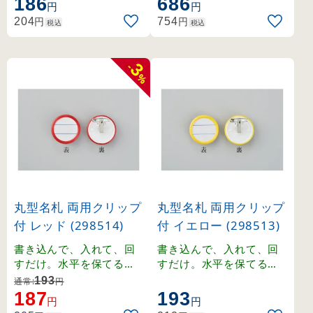
186
686
型名札。
したハードタイプ名札。
円
円
円
円
204
754
税込
税込
3
-
%
丸型名札 両用クリップ
丸型名札 両用クリップ
付 レッド (298514)
付 イエロー (298513)
書き込んで、入れて、回
書き込んで、入れて、回
すだけ。水平を保てるガ
すだけ。水平を保てるガ
イドライン入り中紙付。
イドライン入り中紙付。
193
通常:
円
187
193
円
円