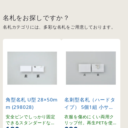
名札をお探しですか？
名札カテゴリには、多彩な名札をご用意しております。
角型名札 U型 28×50m
名刺型名札（ハードタ
m (298028)
イプ） 5個1組 小サイ
ズ (301114)
安全ピンでしっかり固定
衣服を傷めにくい両用ク
できるスタンダードな角
リップ付。再生PETを使用