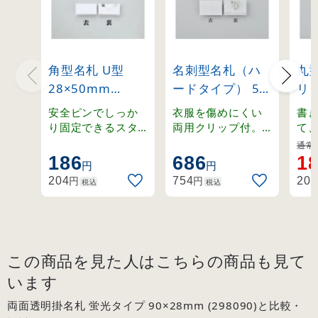
角型名札 U型
名刺型名札（ハ
丸
28×50mm
ードタイプ） 5
リ
(298028)
個1組 小サイズ
(29
安全ピンでしっか
衣服を傷めにくい
書
(301114)
り固定できるスタ
両用クリップ付。
て
ンダードな角型名
再生PETを使用した
平
通常:
札。
ハードタイプ名
ラ
186
686
1
円
円
札。
付
円
円
204
754
205
税込
税込
この商品を見た人はこちらの商品も見て
います
両面透明掛名札 蛍光タイプ 90×28mm (298090)と比較・