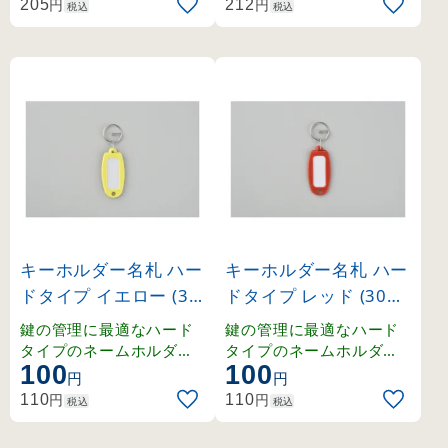
円
円
205
212
税込
税込
キーホルダー名札 ハー
キーホルダー名札 ハー
ドタイプ イエロー (30
ドタイプ レッド (3010
1003)
04)
鍵の管理に最適なハード
鍵の管理に最適なハード
タイプのネームホルダー
タイプのネームホルダー
100
100
。豊富なカラーラインナ
。豊富なカラーラインナ
円
円
ップで色分け管理も容易
ップで色分け管理も容易
円
円
110
110
税込
税込
です。
です。