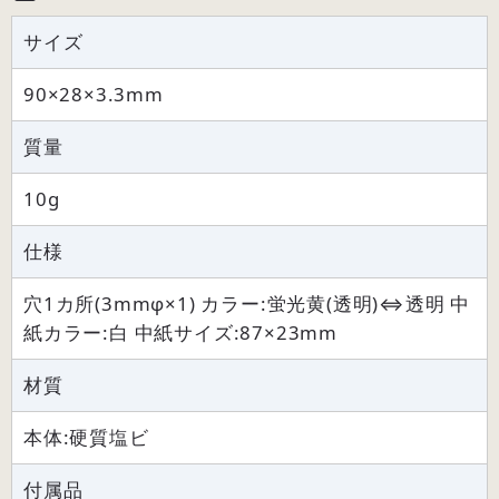
サイズ
90×28×3.3mm
質量
10g
仕様
穴1カ所(3mmφ×1) カラー:蛍光黄(透明)⇔透明 中
紙カラー:白 中紙サイズ:87×23mm
材質
本体:硬質塩ビ
付属品