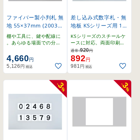
ファイバー製小判札 無
差し込み式数字札・無
地 55×37mm (20031
地板 KSシリーズ用 15
4)
0mm角 1〜12 6枚1組
棚や工具に、鍵や配線に
KSシリーズのスチールケ
(228011)
。あらゆる場面での分類
ースに対応。両面印刷で
・整理に最適。マジック
効率的に数字を切り替え
920
通常:
円
、不滅インキ、鉛筆など
られる硬質塩ビ札。
4,660
892
円
円
で記入できるファイバー
円
円
5,126
981
税込
税込
製の白無地小判札。
3
3
-
-
%
%