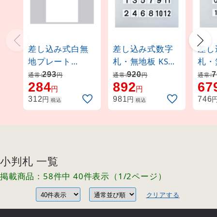
差し込み式白無
差し込み式数字
差し
地プレート
札・無地板 KSシ
札・
50mm角用 6枚1
リーズ用
リー
293
920
7
通常:
円
通常:
円
通常:
284
892
67
組 (228045)
150mm角 1〜12
100
円
円
6枚1組 (228011)
5枚1
円
円
312
981
746
税込
税込
小判札 一覧
掲載商品：58件中 40件表示（1/2ページ）
クリアする