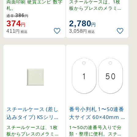
両面印刷 硬質エンビ 数字
スチールケースは、1枚
(228025)
8010)
札。
板からプレスのメラミン
焼付仕上げ。強度、耐熱
386
通常:
円
・耐候性にも優れていま
374
2,780
円
円
す。両面テープ付きで取
円
円
411
3,058
税込
税込
付も簡単に出来ます。
スチールケース (差し
番号小判札 1〜50連番
込みタイプ) KSシリー
大サイズ 60×40mm
ズ 内寸100mm角 (22
ホワイト (200181)
スチールケースは、1枚
1〜50の連番号入りで分
8020)
板からプレスのメラミン
類・整理に便利。スチロ