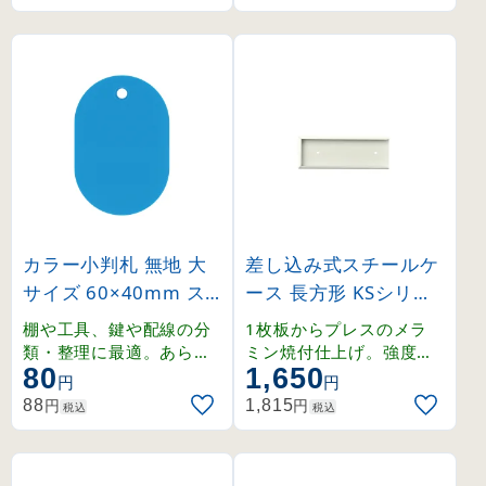
カラー小判札 無地 大
差し込み式スチールケ
サイズ 60×40mm ス
ース 長方形 KSシリー
カイブルー (200027)
ズ 内寸50×150mm (2
棚や工具、鍵や配線の分
1枚板からプレスのメラ
28050)
類・整理に最適。あらゆ
ミン焼付仕上げ。強度、
80
1,650
る場面で活躍するスチロ
耐熱・耐候性に優れたス
円
円
ール製の無地小判札。
チール製ケース。
円
円
88
1,815
税込
税込