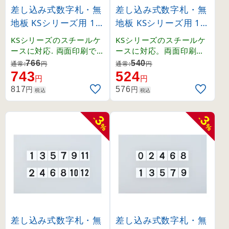
差し込み式数字札・無
差し込み式数字札・無
地板 KSシリーズ用 15
地板 KSシリーズ用 15
0mm角 0〜9 5枚1組 (
0mm角 白無地 6枚1組
KSシリーズのスチールケ
KSシリーズのスチールケ
228013)
(228015)
ースに対応. 両面印刷で効
ースに対応。両面印刷で
率的に数字を切り替えら
効率的に数字を切り替え
766
540
通常:
円
通常:
円
れる硬質塩ビ札。
られる硬質塩ビ札。
743
524
円
円
円
円
817
576
税込
税込
3
3
-
-
%
%
差し込み式数字札・無
差し込み式数字札・無