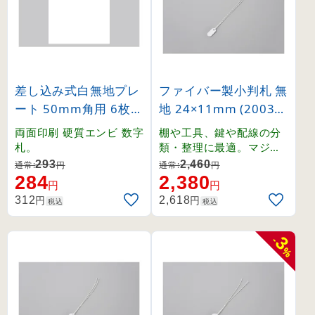
差し込み式白無地プレ
ファイバー製小判札 無
ート 50mm角用 6枚1
地 24×11mm (20031
組 (228045)
1)
両面印刷 硬質エンビ 数字
棚や工具、鍵や配線の分
札。
類・整理に最適。マジッ
クや鉛筆で記入可能なヒ
293
2,460
通常:
円
通常:
円
モ付きファイバー製小判
284
2,380
円
円
札。
円
円
312
2,618
税込
税込
3
-
%