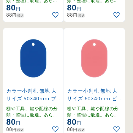
類・整理に最適。あらゆ
類・整理に最適。あらゆ
80
80
る場面で活躍するスチロ
る場面で活躍するスチロ
円
円
ール製の無地小判札。
ール製の無地小判札。
円
円
88
88
税込
税込
カラー小判札 無地 大
カラー小判札 無地 大
サイズ 60×40mm ブ
サイズ 60×40mm ピ
ルー (200025)
ンク (200026)
棚や工具、鍵や配線の分
棚や工具、鍵や配線の分
類・整理に最適。あらゆ
類・整理に最適。あらゆ
80
80
る場面で活躍するスチロ
る場面で活躍するスチロ
円
円
ール製の無地小判札。
ール製の無地小判札。
円
円
88
88
税込
税込