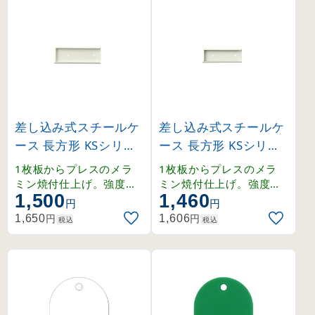
差し込み式スチールケ
差し込み式スチールケ
ース 長方形 KSシリー
ース 長方形 KSシリー
ズ 内寸40×120mm (2
ズ 内寸35×100mm (2
1枚板からプレスのメラ
1枚板からプレスのメラ
28060)
28070)
ミン焼付仕上げ。強度、
ミン焼付仕上げ。強度、
1,500
1,460
耐熱・耐候性に優れたス
耐熱・耐候性に優れたス
円
円
チール製ケース。
チール製ケース。
円
円
1,650
1,606
税込
税込