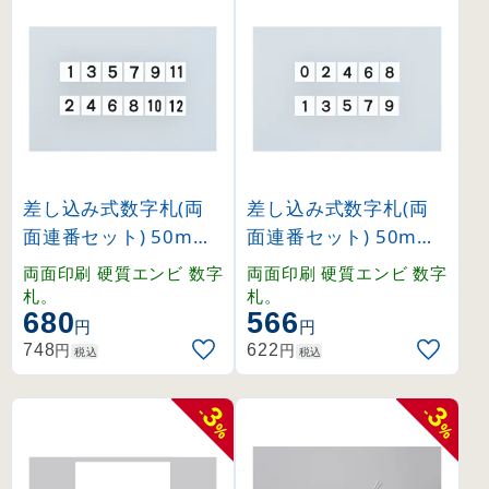
差し込み式数字札(両
差し込み式数字札(両
面連番セット) 50mm
面連番セット) 50mm
角用 1〜12 6枚1組 (2
角用 0〜9 5枚1組 (22
両面印刷 硬質エンビ 数字
両面印刷 硬質エンビ 数字
28041)
8043)
札。
札。
680
566
円
円
円
円
748
622
税込
税込
3
3
-
-
%
%