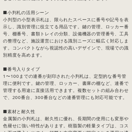
■小判札の活用シーン
小判型の小型表示札は、限られたスペースに番号や記号を表
示し、識別管理に役立てる用品です。鍵の管理、ロッカー番
号、棚番号、書類トレイの分類、設備機器の管理番号、工具
の整理など、施設運営における識別ニーズに幅広く対応しま
す。コンパクトながら視認性の高いデザインで、現場での識
別精度を高めます。
■番号入りタイプ
1〜100までの連番が刻印された小判札は、定型的な番号管
理に便利です。鍵の管理、ロッカー、書庫の棚など、連番で
管理する用途に直接活用できます。複数セットの組み合わせ
で、200番台、300番台などの連番管理にも対応可能です。
■素材と耐久性
金属製の小判札は、耐久性に優れ、長期間の使用にも変形や
色褪せに強い特性があります。樹脂製の軽量タイプは、コス