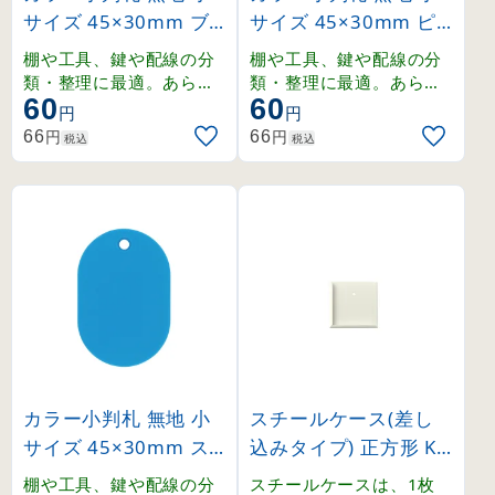
サイズ 45×30mm ブ
サイズ 45×30mm ピ
ルー (200015)
ンク (200016)
棚や工具、鍵や配線の分
棚や工具、鍵や配線の分
類・整理に最適。あらゆ
類・整理に最適。あらゆ
60
60
る場面で活躍するスチロ
る場面で活躍するスチロ
円
円
ール製の無地小判札。
ール製の無地小判札。
円
円
66
66
税込
税込
カラー小判札 無地 小
スチールケース(差し
サイズ 45×30mm ス
込みタイプ) 正方形 KS
カイブルー (200017)
シリーズ 内寸75mm
棚や工具、鍵や配線の分
スチールケースは、1枚