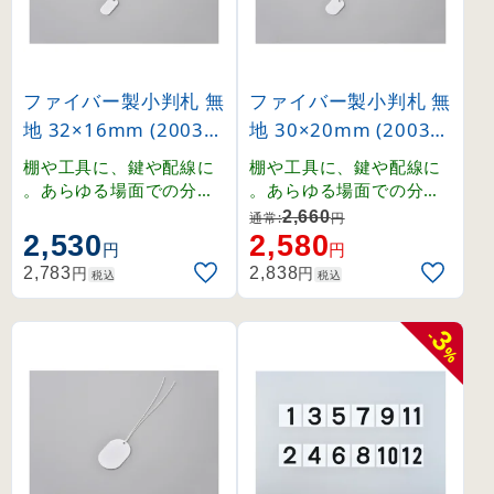
ファイバー製小判札 無
ファイバー製小判札 無
地 32×16mm (20031
地 30×20mm (20031
2)
3)
棚や工具に、鍵や配線に
棚や工具に、鍵や配線に
。あらゆる場面での分類
。あらゆる場面での分類
・整理に最適。マジック
・整理に最適。マジック
2,660
通常:
円
、不滅インキ、鉛筆など
、不滅インキ、鉛筆など
2,530
2,580
円
円
で記入できるファイバー
で記入できるファイバー
円
円
2,783
2,838
税込
税込
製の白無地小判札。
製の白無地小判札。
3
-
%