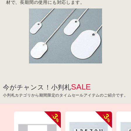
材で、長期間の使用にも対応します。
SALE
今がチャンス！小判札
小判札カテゴリから期間限定のタイムセールアイテムのご紹介です。
3
3
-
-
%
%