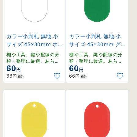
カラー小判札 無地 小
カラー小判札 無地 小
サイズ 45×30mm ホ
サイズ 45×30mm グ
ワイト (200011)
リーン (200012)
棚や工具、鍵や配線の分
棚や工具、鍵や配線の分
類・整理に最適。あらゆ
類・整理に最適。あらゆ
60
60
る場面で活躍するスチロ
る場面で活躍するスチロ
円
円
ール製の無地小判札。
ール製の無地小判札。
円
円
66
66
税込
税込