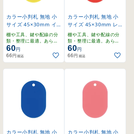
カラー小判札 無地 小
カラー小判札 無地 小
サイズ 45×30mm イ
サイズ 45×30mm レ
エロー (200013)
ッド (200014)
棚や工具、鍵や配線の分
棚や工具、鍵や配線の分
類・整理に最適。あらゆ
類・整理に最適。あらゆ
60
60
る場面で活躍するスチロ
る場面で活躍するスチロ
円
円
ール製の無地小判札。
ール製の無地小判札。
円
円
66
66
税込
税込
カラー小判札 無地 小
カラー小判札 無地 小