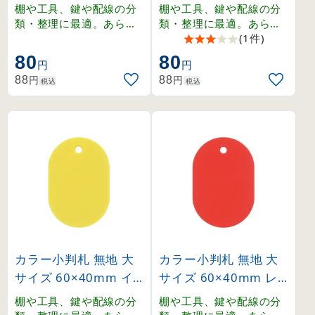
ワイト (200021)
リーン (200022)
棚や工具、鍵や配線の分
棚や工具、鍵や配線の分
類・整理に最適。あらゆ
類・整理に最適。あらゆ
る場面で活躍するスチロ
る場面で活躍するスチロ
(1件)
ール製の無地小判札。
ール製の無地小判札。
80
80
円
円
円
円
88
88
税込
税込
カラー小判札 無地 大
カラー小判札 無地 大
サイズ 60×40mm イ
サイズ 60×40mm レ
エロー (200023)
ッド (200024)
棚や工具、鍵や配線の分
棚や工具、鍵や配線の分