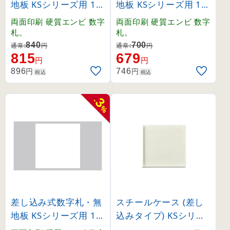
地板 KSシリーズ用 10
地板 KSシリーズ用 10
0mm角 1〜12 6枚1組
0mm角 0〜9 5枚1組 (
両面印刷 硬質エンビ 数字
両面印刷 硬質エンビ 数字
(228021)
228023)
札。
札。
840
700
通常:
円
通常:
円
815
679
円
円
円
円
896
746
税込
税込
3
-
%
差し込み式数字札・無
スチールケース (差し
地板 KSシリーズ用 10
込みタイプ) KSシリー
0mm角 白無地 6枚1組
ズ 内寸150mm角 (22