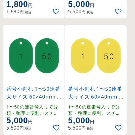
1,800
5,000
焼付仕上げ。強度、耐熱
ール製の大サイズ番号札
円
円
・耐候性にも優れていま
50枚セット。
円
円
1,980
5,500
税込
税込
す。両面テープ付きで取
付も簡単に出来ます。
番号小判札 1〜50連番
番号小判札 1〜50連番
大サイズ 60×40mm
大サイズ 60×40mm
グリーン (200191)
イエロー (200201)
1〜50の連番号入りで分
1〜50の連番号入りで分
類・整理に便利。スチロ
類・整理に便利。スチロ
5,000
5,000
ール製の大サイズ番号札
ール製の大サイズ番号札
円
円
50枚セット。
50枚セット。
円
円
5,500
5,500
税込
税込