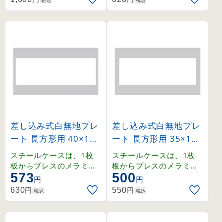
す。両面テープ付きで取
す。両面テープ付きで取
付も簡単に出来ます。
付も簡単に出来ます。
差し込み式白無地プレ
差し込み式白無地プレ
ート 長方形用 40×120
ート 長方形用 35×100
mm 10枚1組 (228061
mm 10枚1組 (228071
スチールケースは、1枚
スチールケースは、1枚
)
)
板からプレスのメラミン
板からプレスのメラミン
573
500
焼付仕上げ。強度、耐熱
焼付仕上げ。強度、耐熱
円
円
・耐候性にも優れていま
・耐候性にも優れていま
円
円
630
550
税込
税込
す。両面テープ付きで取
す。両面テープ付きで取
付も簡単に出来ます。
付も簡単に出来ます。