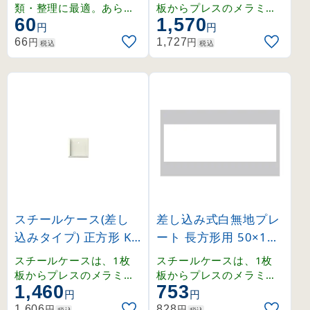
角 (228030)
類・整理に最適。あらゆ
板からプレスのメラミン
60
1,570
る場面で活躍するスチロ
焼付仕上げ。強度、耐熱
円
円
ール製の無地小判札。
・耐候性にも優れていま
円
円
66
1,727
税込
税込
す。両面テープ付きで取
付も簡単に出来ます。
スチールケース(差し
差し込み式白無地プレ
込みタイプ) 正方形 KS
ート 長方形用 50×150
シリーズ 内寸50mm
mm 10枚1組 (228051
スチールケースは、1枚
スチールケースは、1枚
角 (228040)
)
板からプレスのメラミン
板からプレスのメラミン
1,460
753
焼付仕上げ。強度、耐熱
焼付仕上げ。強度、耐熱
円
円
・耐候性にも優れていま
・耐候性にも優れていま
円
円
1,606
828
税込
税込