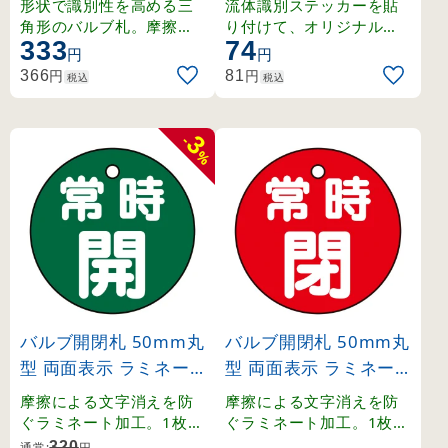
形状で識別性を高める三
流体識別ステッカーを貼
41)
300)
角形のバルブ札。摩擦に
り付けて、オリジナルの
333
74
強いラミネート加工で文
表示プレートを作成可能
円
円
字消えを防止。
。
円
円
366
81
税込
税込
3
-
%
バルブ開閉札 50mm丸
バルブ開閉札 50mm丸
型 両面表示 ラミネー
型 両面表示 ラミネー
ト加工 緑（常時開） (
ト加工 赤（常時閉） (
摩擦による文字消えを防
摩擦による文字消えを防
151032)
151041)
ぐラミネート加工。1枚か
ぐラミネート加工。1枚か
ら購入可能な50mm丸型
ら購入可能な50mm丸型
320
通常:
円