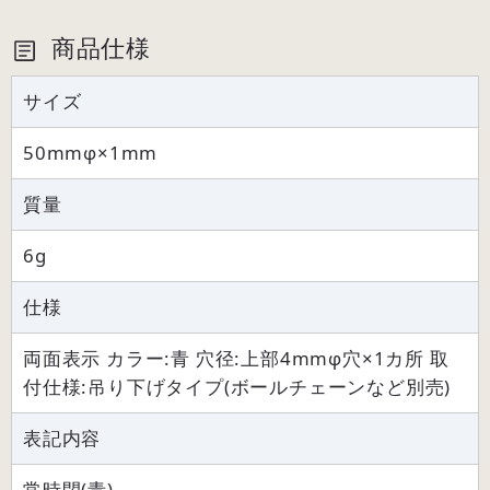
商品仕様
サイズ
50mmφ×1mm
質量
6g
仕様
両面表示 カラー:青 穴径:上部4mmφ穴×1カ所 取
付仕様:吊り下げタイプ(ボールチェーンなど別売)
表記内容
常時閉(青)