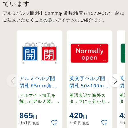
ています
アルミバルブ開閉札 50mmφ 常時閉(青) (157043)と一緒に
ご注文いただくことの多いアイテムのご紹介です。
アルミバルブ開
英文字バルブ開
英
閉札 65mm角 両
閉札 50×100mm
閉札
面表示 2枚1組 開
片面表示
片
アルマイト加工を
英語表記で海外ス
英
(青)⇔閉(赤)
Normally
Nor
施したアルミ製。
タッフにも分かり
タ
ステンレスリング
やすく。ラミネー
や
(162011)
open(赤)
clo
付きの開閉札セッ
ト加工の硬質塩ビ
ト
865
420
4
(168003)
(16
円
円
ト。
製。
製
円
円
951
462
462
税込
税込