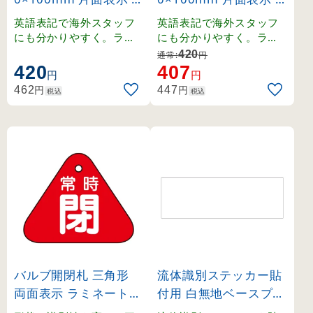
ose(緑) (168002)
on’t operate(赤) (168
英語表記で海外スタッフ
英語表記で海外スタッフ
006)
にも分かりやすく。ラミ
にも分かりやすく。ラミ
ネート加工の硬質塩ビ製
ネート加工の硬質塩ビ製
420
通常:
円
。
。
420
407
円
円
円
円
462
447
税込
税込
バルブ開閉札 三角形
流体識別ステッカー貼
両面表示 ラミネート加
付用 白無地ベースプレ
工 常時閉（赤） (1530
ート 40×120mm (173