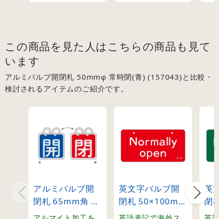
この商品を見た人はこちらの商品も見て
います
アルミバルブ開閉札 50mmφ 常時閉(青) (157043)と比較・
検討されるアイテムのご紹介です。
アルミバルブ開
英文字バルブ開
英
閉札 65mm角 両
閉札 50×100mm
閉札
面表示 2枚1組 開
片面表示
片
アルマイト加工を
英語表記で海外ス
英