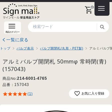
0
検索
商品カテゴリー
一覧に戻る
トップ
バルブ表示
バルブ開閉札(丸形・PET製)
アルミバルブ開閉
アルミバルブ開閉札 50mmφ 常時閉(青)
(157043)
商品No:
214-6001-4765
品番：
157043
(1)
お気に入り登録