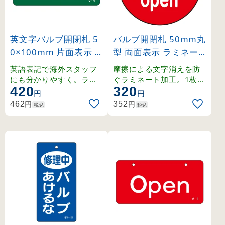
英文字バルブ開閉札 5
バルブ開閉札 50mm丸
0×100mm 片面表示 N
型 両面表示 ラミネー
ormally closed(緑) (16
ト加工 赤（Normally
英語表記で海外スタッフ
摩擦による文字消えを防
8004)
open） (151120)
にも分かりやすく。ラミ
ぐラミネート加工。1枚か
420
320
ネート加工の硬質塩ビ製
ら購入可能な50mm丸型
円
円
。
の両面表示札。
円
円
462
352
税込
税込