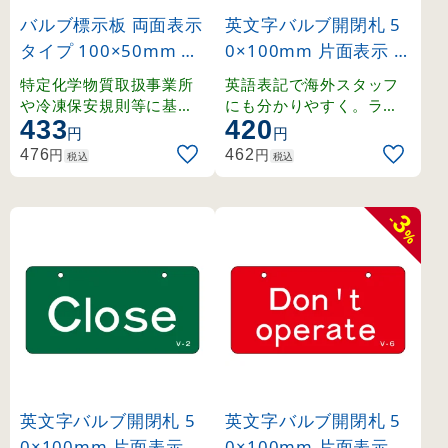
バルブ標示板 両面表示
英文字バルブ開閉札 5
タイプ 100×50mm 修
0×100mm 片面表示 O
理中 バルブあけるな (
pen(赤) (168001)
特定化学物質取扱事業所
英語表記で海外スタッフ
166028)
や冷凍保安規則等に基づ
にも分かりやすく。ラミ
433
420
く、バルブの誤操作防止
ネート加工の硬質塩ビ製
円
円
に最適な標示板です。
。
円
円
476
462
税込
税込
3
-
%
英文字バルブ開閉札 5
英文字バルブ開閉札 5
0×100mm 片面表示 Cl
0×100mm 片面表示 D