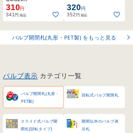
の両面表示札。
の両面表示札。
310
320
円
円
円
円
341
352
税込
税込
バルブ開閉札(丸形・PET製) をもっと見る
バルブ表示
カテゴリ一覧
バルブ開閉札(丸形・
回転式バルブ開閉札
PET製)
スライド式バルブ開
開閉以外のバルブ表
閉札(回転タイプ)
示札