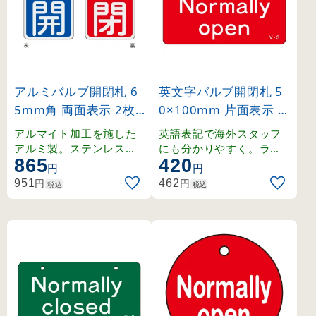
アルミバルブ開閉札 6
英文字バルブ開閉札 5
5mm角 両面表示 2枚1
0×100mm 片面表示 N
組 開(青)⇔閉(赤) (162
ormally open(赤) (168
アルマイト加工を施した
英語表記で海外スタッフ
011)
003)
アルミ製。ステンレスリ
にも分かりやすく。ラミ
865
420
ング付きの開閉札セット
ネート加工の硬質塩ビ製
円
円
。
。
円
円
951
462
税込
税込