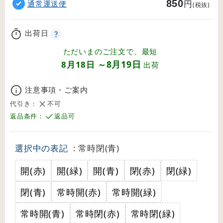
850
円
通常運送便
(税抜)
出荷日
ただいまのご注文で、最短
8月19日
8月18日
～
出荷
注意事項・ご案内
代引き：
不可
返品条件：
返品可
選択中の表記
: 常時閉(青)
開(赤)
開(緑)
開(青)
閉(赤)
閉(緑)
閉(青)
常時開(赤)
常時開(緑)
常時開(青)
常時閉(赤)
常時閉(緑)