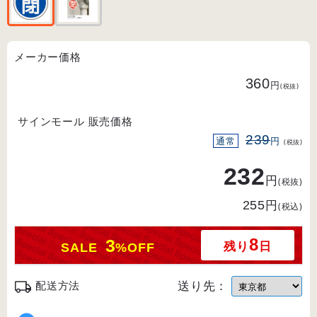
メーカー価格
360
円
(税抜)
サインモール 販売価格
239
通常
円
(税抜)
232
円
(税抜)
円
255
(税込)
8
3
残り
日
SALE
%OFF
送り先：
配送方法