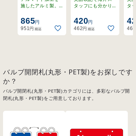
(青)⇔閉(赤)
Normally
Nor
施したアルミ製。
タッフにも分かり
タ
ステンレスリング
やすく。ラミネー
や
(162011)
open(赤)
clo
付きの開閉札セッ
ト加工の硬質塩ビ
ト
865
420
4
(168003)
(16
円
円
ト。
製。
製
円
円
951
462
462
税込
税込
バルブ開閉札(丸形・PET製)をお探しです
か？
バルブ開閉札(丸形・PET製)カテゴリには、多彩なバルブ開
閉札(丸形・PET製)をご用意しております。