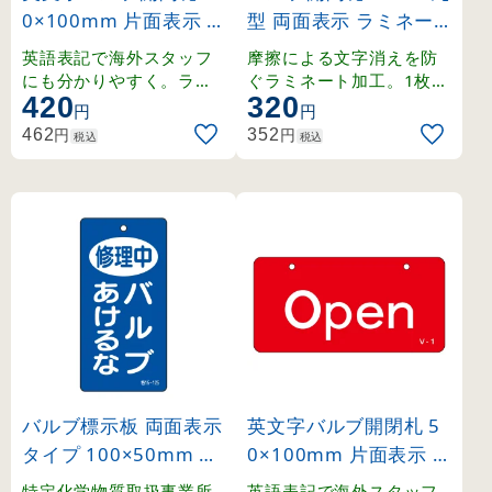
0×100mm 片面表示 N
型 両面表示 ラミネー
ormally closed(緑) (16
ト加工 赤（Normally
英語表記で海外スタッフ
摩擦による文字消えを防
8004)
open） (151120)
にも分かりやすく。ラミ
ぐラミネート加工。1枚か
420
320
ネート加工の硬質塩ビ製
ら購入可能な50mm丸型
円
円
。
の両面表示札。
円
円
462
352
税込
税込
バルブ標示板 両面表示
英文字バルブ開閉札 5
タイプ 100×50mm 修
0×100mm 片面表示 O
理中 バルブあけるな (
pen(赤) (168001)
特定化学物質取扱事業所
英語表記で海外スタッフ