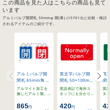
この商品を見た人はこちらの商品も見て
います
アルミバルブ開閉札 50mmφ 開(青) (157013)と比較・検討
されるアイテムのご紹介です。
アルミバルブ開
英文字バルブ開
英
閉札 65mm角 両
閉札 50×100mm
閉札
面表示 2枚1組 開
片面表示
片
アルマイト加工を
英語表記で海外ス
英
(青)⇔閉(赤)
Normally
Nor
施したアルミ製。
タッフにも分かり
タ
ステンレスリング
やすく。ラミネー
や
(162011)
open(赤)
clo
付きの開閉札セッ
ト加工の硬質塩ビ
ト
865
420
4
(168003)
(16
円
円
ト。
製。
製