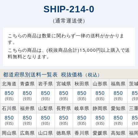
SHIP-214-0
（通常運送便）
こちらの商品は数量に関わらず一律の送料がかかりま
す。
こちらの商品は、(税抜商品合計)15,000円以上購入で送
料無料となります。
都道府県別送料一覧表
税抜価格
（税込）
北海道
青森県
岩手県
宮城県
秋田県
山形県
福島県
茨
850
850
850
850
850
850
850
85
(935)
(935)
(935)
(935)
(935)
(935)
(935)
(93
石川県
福井県
山梨県
長野県
岐阜県
静岡県
愛知県
三
850
850
850
850
850
850
850
85
(935)
(935)
(935)
(935)
(935)
(935)
(935)
(93
岡山県
広島県
山口県
徳島県
香川県
愛媛県
高知県
福