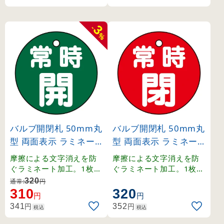
3
-
%
バルブ開閉札 50mm丸
バルブ開閉札 50mm丸
型 両面表示 ラミネー
型 両面表示 ラミネー
ト加工 緑（常時開） (
ト加工 赤（常時閉） (
摩擦による文字消えを防
摩擦による文字消えを防
151032)
151041)
ぐラミネート加工。1枚か
ぐラミネート加工。1枚か
ら購入可能な50mm丸型
ら購入可能な50mm丸型
320
通常:
円
の両面表示札。
の両面表示札。
310
320
円
円
円
円
341
352
税込
税込