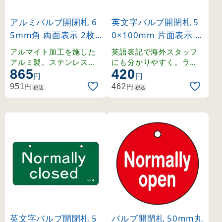
アルミバルブ開閉札 6
英文字バルブ開閉札 5
5mm角 両面表示 2枚1
0×100mm 片面表示 N
組 開(青)⇔閉(赤) (162
ormally open(赤) (168
アルマイト加工を施した
英語表記で海外スタッフ
011)
003)
アルミ製。ステンレスリ
にも分かりやすく。ラミ
865
420
ング付きの開閉札セット
ネート加工の硬質塩ビ製
円
円
。
。
円
円
951
462
税込
税込
英文字バルブ開閉札 5
バルブ開閉札 50mm丸