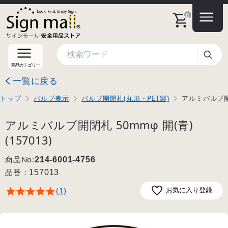
0
検索
商品カテゴリー
一覧に戻る
トップ
バルブ表示
バルブ開閉札(丸形・PET製)
アルミバルブ開閉
アルミバルブ開閉札 50mmφ 開(青)
(157013)
商品No:
214-6001-4756
品番：
157013
(1)
お気に入り登録