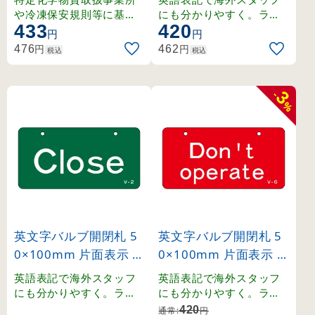
166028)
や冷凍保安規則等に基づ
にも分かりやすく。ラミ
433
420
く、バルブの誤操作防止
ネート加工の硬質塩ビ製
円
円
に最適な標示板です。
。
円
円
476
462
税込
税込
3
-
%
英文字バルブ開閉札 5
英文字バルブ開閉札 5
0×100mm 片面表示 Cl
0×100mm 片面表示 D
ose(緑) (168002)
on’t operate(赤) (168
英語表記で海外スタッフ
英語表記で海外スタッフ
006)
にも分かりやすく。ラミ
にも分かりやすく。ラミ
ネート加工の硬質塩ビ製
ネート加工の硬質塩ビ製
420
通常:
円