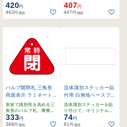
。
。
420
407
円
円
円
円
462
447
税込
税込
バルブ開閉札 三角形
流体識別ステッカー貼
両面表示 ラミネート加
付用 白無地ベースプレ
工 常時閉（赤） (1530
ート 40×120mm (173
形状で識別性を高める三
流体識別ステッカーを貼
41)
300)
角形のバルブ札。摩擦に
り付けて、オリジナルの
333
74
強いラミネート加工で文
表示プレートを作成可能
円
円
字消えを防止。
。
円
円
366
81
税込
税込