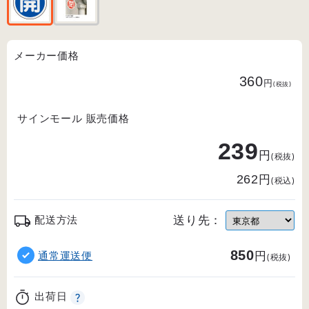
メーカー価格
360
円
(税抜)
サインモール 販売価格
239
円
(税抜)
円
262
(税込)
送り先：
配送方法
850
円
通常運送便
(税抜)
出荷日