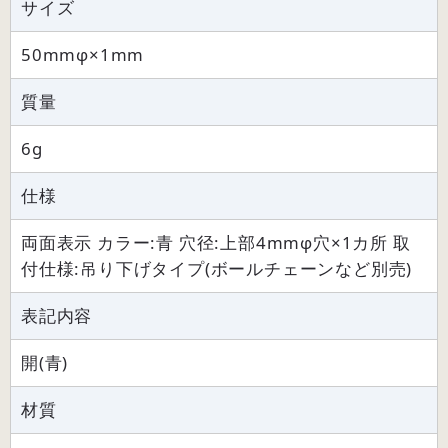
サイズ
50mmφ×1mm
質量
6g
仕様
両面表示 カラー:青 穴径:上部4mmφ穴×1カ所 取
付仕様:吊り下げタイプ(ボールチェーンなど別売)
表記内容
開(青)
材質