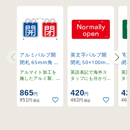
アルミバルブ開
英文字バルブ開
英
閉札 65mm角 両
閉札 50×100mm
閉札
面表示 2枚1組 開
片面表示
片
アルマイト加工を
英語表記で海外ス
英
(青)⇔閉(赤)
Normally
Nor
施したアルミ製。
タッフにも分かり
タ
ステンレスリング
やすく。ラミネー
や
(162011)
open(赤)
clo
付きの開閉札セッ
ト加工の硬質塩ビ
ト
865
420
4
(168003)
(16
円
円
ト。
製。
製
円
円
951
462
462
税込
税込