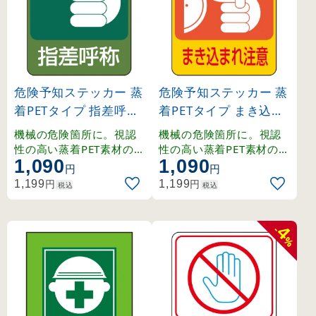
危険予知ステッカー 蒸
危険予知ステッカー 蒸
着PETタイプ 指差呼称
着PETタイプ まき込ま
(47207)
れ注意 (47200)
機械の危険箇所に。視認
機械の危険箇所に。視認
性の高い蒸着PET素材の危
性の高い蒸着PET素材の危
1,090
1,090
険予知標示。
険予知標示。
円
円
円
円
1,199
1,199
税込
税込
4
-
%