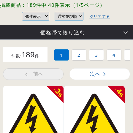
掲載商品：189件中 40件表示（1/5ページ）
クリアする
価格帯で絞り込む
189
1
2
3
4
5
件数:
件
前へ
次へ
3
4
-
-
%
%