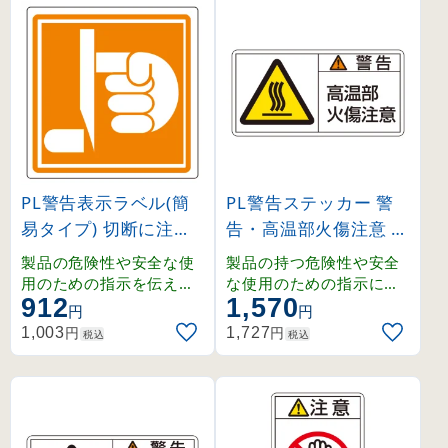
PL警告表示ラベル(簡
PL警告ステッカー 警
易タイプ) 切断に注意
告・高温部火傷注意 P
小 (203014)
L-102 大 (201102)
製品の危険性や安全な使
製品の持つ危険性や安全
用のための指示を伝える
な使用のための指示に関
912
1,570
PL警告表示ラベル。
わるPL警告表示ラベルで
円
円
す。シグナルワード、絵
円
円
1,003
1,727
税込
税込
表示、警告文で構成され
、ユーザーに正しい警告
を提供します。