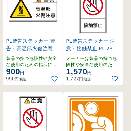
PL警告ステッカー 警
PL警告ステッカー 注
告・高温部火傷注意 P
意・接触禁止 PL-235
L-102 小 (203102)
大 (201235)
製品の持つ危険性や安全
メーカーは製品の持つ危
な使用のための指示に関
険性や安全な使用のため
900
1,570
わるPL警告表示ラベルで
の指示に関わる正しい警
円
円
す。シグナルワード、絵
告を、ユーザーに提供す
円
円
990
1,727
税込
税込
表示、警告文で構成され
る義務があり、その内容
、ユーザーに正しい警告
はユーザーの立場に立っ
を提供します。
て検討しなくてはなりま
せん。