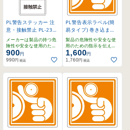
PL警告ステッカー 注
PL警告表示ラベル(簡
意・接触禁止 PL-235
易タイプ) 巻き込まれ
小 (203235)
に注意 大 (201013)
メーカーは製品の持つ危
製品の危険性や安全な使
険性や安全な使用のため
用のための指示を伝える
900
1,600
の指示に関わる正しい警
PL警告表示ラベル。
円
円
告を、ユーザーに提供す
円
円
990
1,760
税込
税込
る義務があり、その内容
はユーザーの立場に立っ
て検討しなくてはなりま
せん。