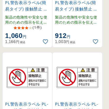
PL警告表示ラベル(簡
PL警告表示ラベル(簡
易タイプ) 接触禁止 中
易タイプ) 接触禁止 小
(202010)
(203010)
製品の危険性や安全な使
製品の危険性や安全な使
用のための指示を伝える
用のための指示を伝える
PL警告表示ラベル。
(1件)
PL警告表示ラベル。
1,060
912
円
円
円
円
1,166
1,003
税込
税込
PL警告表示ラベル PL-
PL警告表示ラベル PL-