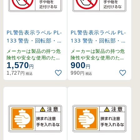
PL警告表示ラベル PL-
PL警告表示ラベル PL-
133 警告・回転部・手
133 警告・回転部・手
や物を近付けるな 大 (
や物を近付けるな 小 (
メーカーは製品の持つ危
メーカーは製品の持つ危
201133)
203133)
険性や安全な使用のため
険性や安全な使用のため
1,570
900
の指示に関わる正しい警
の指示に関わる正しい警
円
円
告を、ユーザーに提供す
告を、ユーザーに提供す
円
円
1,727
990
税込
税込
る義務があり、その内容
る義務があり、その内容
はユーザーの立場に立っ
はユーザーの立場に立っ
て検討しなくてはなりま
て検討しなくてはなりま
せん。
せん。