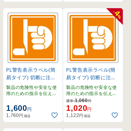
はユーザーの立場に立っ
はユーザーの立場に立っ
て検討しなくてはなりま
て検討しなくてはなりま
4
-
%
せん。
せん。
PL警告表示ラベル(簡
PL警告表示ラベル(簡
易タイプ) 切断に注意
易タイプ) 切断に注意
大 (201014)
中 (202014)
製品の危険性や安全な使
製品の危険性や安全な使
用のための指示を伝える
用のための指示を伝える
PL警告表示ラベル。
PL警告表示ラベル。
1,060
通常:
円
1,600
1,020
円
円
円
円
1,760
1,122
税込
税込