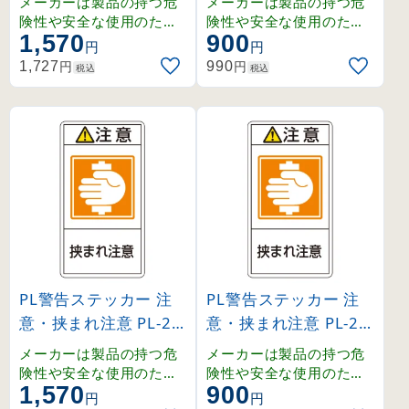
メーカーは製品の持つ危
メーカーは製品の持つ危
に手を出すな 大 (2011
に手を出すな 小 (2031
険性や安全な使用のため
険性や安全な使用のため
1,570
900
の指示に関わる正しい警
の指示に関わる正しい警
29)
29)
円
円
告を、ユーザーに提供す
告を、ユーザーに提供す
円
円
1,727
990
税込
税込
る義務があり、その内容
る義務があり、その内容
はユーザーの立場に立っ
はユーザーの立場に立っ
て検討しなくてはなりま
て検討しなくてはなりま
せん。
せん。
PL警告ステッカー 注
PL警告ステッカー 注
意・挟まれ注意 PL-23
意・挟まれ注意 PL-23
7 大 (201237)
7 小 (203237)
メーカーは製品の持つ危
メーカーは製品の持つ危
険性や安全な使用のため
険性や安全な使用のため
1,570
900
の指示に関わる正しい警
の指示に関わる正しい警
円
円