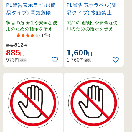
PL警告表示ラベル(簡
PL警告表示ラベル(簡
易タイプ) 電気危険 小
易タイプ) 接触禁止 大
(203005)
(201010)
製品の危険性や安全な使
製品の危険性や安全な使
用のための指示を伝える
用のための指示を伝える
PL警告表示ラベル。
(1件)
PL警告表示ラベル。
912
通常:
円
885
1,600
円
円
円
円
973
1,760
税込
税込