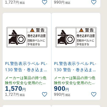
告を、ユーザーに提供す
告を、ユーザーに提供す
円
円
1,727
990
税込
税込
る義務があり、その内容
る義務があり、その内容
はユーザーの立場に立っ
はユーザーの立場に立っ
て検討しなくてはなりま
て検討しなくてはなりま
せん。
せん。
PL警告表示ラベル PL-
PL警告表示ラベル PL-
130 警告・巻き込まれ
130 警告・巻き込まれ
注意・回転中ベルトに
注意・回転中ベルトに
メーカーは製品の持つ危
メーカーは製品の持つ危
手を出すな 大 (20113
手を出すな 小 (20313
険性や安全な使用のため
険性や安全な使用のため
1,570
900
の指示に関わる正しい警
の指示に関わる正しい警
0)
0)
円
円
告を、ユーザーに提供す
告を、ユーザーに提供す
円
円
1,727
990
税込
税込
る義務があり、その内容
る義務があり、その内容
はユーザーの立場に立っ
はユーザーの立場に立っ