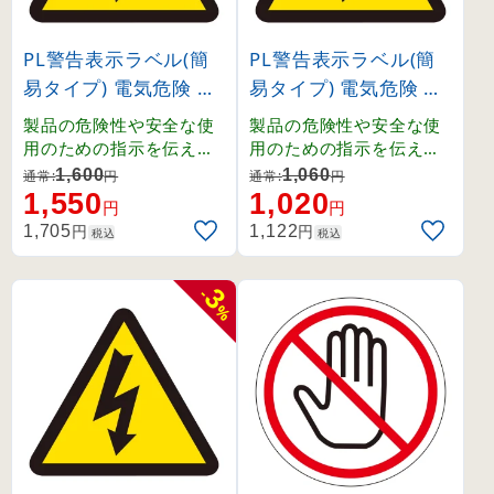
PL警告表示ラベル(簡
PL警告表示ラベル(簡
易タイプ) 電気危険 大
易タイプ) 電気危険 中
(201005)
(202005)
製品の危険性や安全な使
製品の危険性や安全な使
用のための指示を伝える
用のための指示を伝える
PL警告表示ラベル。
PL警告表示ラベル。
1,600
1,060
通常:
円
通常:
円
1,550
1,020
円
円
円
円
1,705
1,122
税込
税込
3
-
%