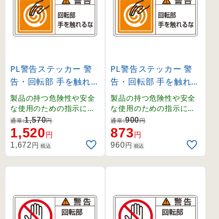
PL警告ステッカー 警
PL警告ステッカー 警
告・回転部 手を触れる
告・回転部 手を触れる
な PL-115 大 (201115
な PL-115 小 (203115
製品の持つ危険性や安全
製品の持つ危険性や安全
)
)
な使用のための指示に関
な使用のための指示に関
わるPL警告表示ラベルで
わるPL警告表示ラベルで
1,570
900
通常:
円
通常:
円
す。シグナルワード、絵
す。シグナルワード、絵
1,520
873
円
円
表示、警告文で構成され
表示、警告文で構成され
円
円
1,672
960
税込
税込
、ユーザーに正しい警告
、ユーザーに正しい警告
を提供します。
を提供します。