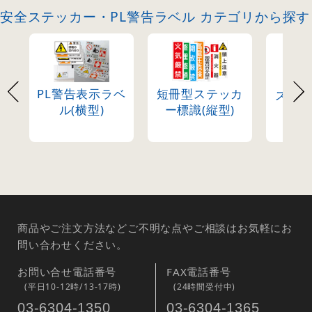
安全ステッカー・PL警告ラベル カテゴリから探す
PL警告表示ラベ
短冊型ステッカ
ステ
ル(横型)
ー標識(縦型)
商品やご注文方法などご不明な点やご相談はお気軽にお
問い合わせください。
お問い合せ電話番号
FAX電話番号
(平日10-12時/13-17時)
(24時間受付中)
03-6304-1350
03-6304-1365