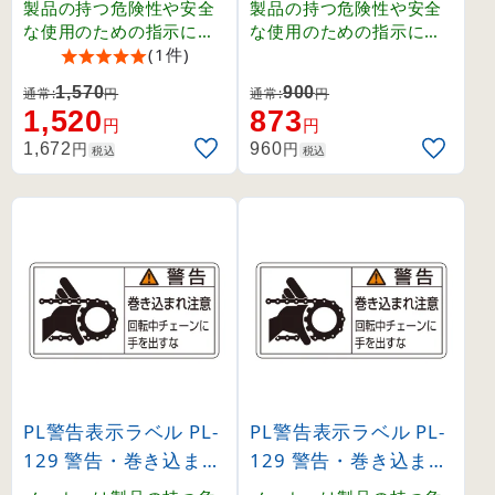
製品の持つ危険性や安全
製品の持つ危険性や安全
な使用のための指示に関
な使用のための指示に関
わるPL警告表示ラベルで
(1件)
わるPL警告表示ラベルで
す。シグナルワード、絵
す。シグナルワード、絵
1,570
900
通常:
円
通常:
円
表示、警告文で構成され
表示、警告文で構成され
1,520
873
、ユーザーに正しい警告
、ユーザーに正しい警告
円
円
を提供します。
を提供します。
円
円
1,672
960
税込
税込
PL警告表示ラベル PL-
PL警告表示ラベル PL-
129 警告・巻き込まれ
129 警告・巻き込まれ
注意・回転中チェーン
注意・回転中チェーン