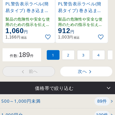
PL警告表示ラベル(簡
PL警告表示ラベル(簡
易タイプ) 巻き込まれ
易タイプ) 巻き込まれ
に注意 中 (202013)
に注意 小 (203013)
製品の危険性や安全な使
製品の危険性や安全な使
用のための指示を伝える
用のための指示を伝える
1,060
912
PL警告表示ラベル。
PL警告表示ラベル。
円
円
円
円
1,166
1,003
税込
税込
189
1
2
3
4
5
件数:
件
前へ
次へ
価格帯で絞り込む
500～1,000円未満
件
89
1,000円台
件