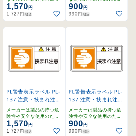
1,570
900
わるPL警告表示ラベルで
わるPL警告表示ラベルで
円
円
す。シグナルワード、絵
す。シグナルワード、絵
円
円
1,727
990
税込
税込
表示、警告文で構成され
表示、警告文で構成され
、ユーザーに正しい警告
、ユーザーに正しい警告
を提供します。
を提供します。
PL警告表示ラベル PL-
PL警告表示ラベル PL-
137 注意・挟まれ注意
137 注意・挟まれ注意
大 (201137)
小 (203137)
メーカーは製品の持つ危
メーカーは製品の持つ危
険性や安全な使用のため
険性や安全な使用のため
1,570
900
の指示に関わる正しい警
の指示に関わる正しい警
円
円
告を、ユーザーに提供す
告を、ユーザーに提供す
円
円
1,727
990
税込
税込
る義務があり、その内容
る義務があり、その内容