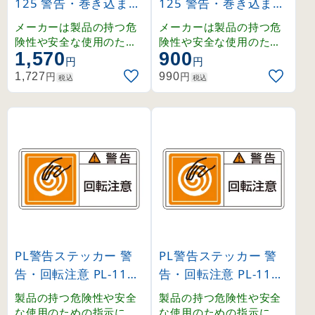
125 警告・巻き込まれ
125 警告・巻き込まれ
注意・カバーを外すな
注意・カバーを外すな
メーカーは製品の持つ危
メーカーは製品の持つ危
大 (201125)
小 (203125)
険性や安全な使用のため
険性や安全な使用のため
1,570
900
の指示に関わる正しい警
の指示に関わる正しい警
円
円
告を、ユーザーに提供す
告を、ユーザーに提供す
円
円
1,727
990
税込
税込
る義務があり、その内容
る義務があり、その内容
はユーザーの立場に立っ
はユーザーの立場に立っ
て検討しなくてはなりま
て検討しなくてはなりま
せん。
せん。
PL警告ステッカー 警
PL警告ステッカー 警
告・回転注意 PL-114
告・回転注意 PL-114
大 (201114)
小 (203114)
製品の持つ危険性や安全
製品の持つ危険性や安全
な使用のための指示に関
な使用のための指示に関