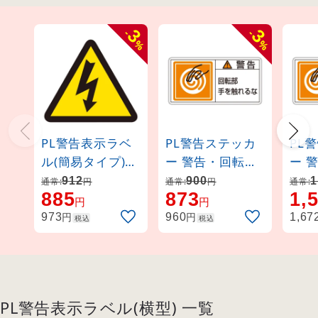
3
3
-
-
%
%
PL警告表示ラベ
PL警告ステッカ
PL
ル(簡易タイプ)
ー 警告・回転部
ー 
電気危険 小
手を触れるな PL-
手を
912
900
1
通常:
円
通常:
円
通常:
885
873
1,
(203005)
115 小 (203115)
115 
円
円
円
円
973
960
1,67
税込
税込
PL警告表示ラベル(横型) 一覧