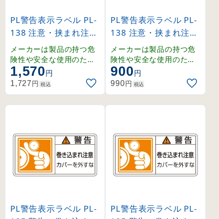
PL警告表示ラベル PL-
PL警告表示ラベル PL-
138 注意・挟まれ注意
138 注意・挟まれ注意
・手を入れるな 大 (20
・手を入れるな 小 (20
メーカーは製品の持つ危
メーカーは製品の持つ危
1138)
3138)
険性や安全な使用のため
険性や安全な使用のため
1,570
900
の指示に関わる正しい警
の指示に関わる正しい警
円
円
告を、ユーザーに提供す
告を、ユーザーに提供す
円
円
1,727
990
税込
税込
る義務があり、その内容
る義務があり、その内容
はユーザーの立場に立っ
はユーザーの立場に立っ
て検討しなくてはなりま
て検討しなくてはなりま
せん。
せん。
PL警告表示ラベル PL-
PL警告表示ラベル PL-