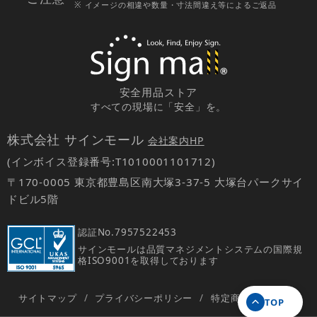
※ イメージの相違や数量・寸法間違え等によるご返品
安全用品ストア
すべての現場に「安全」を。
株式会社 サインモール
会社案内HP
(インボイス登録番号:T1010001101712)
〒170-0005 東京都豊島区南大塚3-37-5 大塚台パークサイ
ドビル5階
認証No.
7957522453
サインモールは品質マネジメントシステムの国際規
格ISO9001を取得しております
サイトマップ
/
プライバシーポリシー
/
特定商取引法の表示
TOP