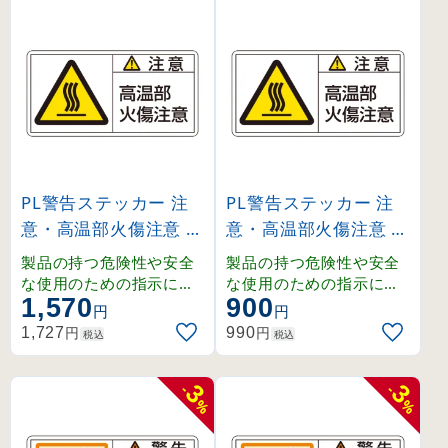
て検討しなくてはなりま
て検討しなくてはなりま
せん。
せん。
PL警告ステッカー 注
PL警告ステッカー 注
意・高温部火傷注意 P
意・高温部火傷注意 P
L-104 大 (201104)
L-104 小 (203104)
製品の持つ危険性や安全
製品の持つ危険性や安全
な使用のための指示に関
な使用のための指示に関
1,570
900
わるPL警告表示ラベルで
わるPL警告表示ラベルで
円
円
す。シグナルワード、絵
す。シグナルワード、絵
円
円
1,727
990
税込
税込
表示、警告文で構成され
表示、警告文で構成され
、ユーザーに正しい警告
、ユーザーに正しい警告
を提供します。
を提供します。
3
3
-
-
%
%