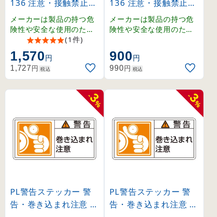
136 注意・接触禁止・
136 注意・接触禁止・
運転中は可動部に手を
運転中は可動部に手を
メーカーは製品の持つ危
メーカーは製品の持つ危
出すな 大 (201136)
出すな 小 (203136)
険性や安全な使用のため
険性や安全な使用のため
の指示に関わる正しい警
(1件)
の指示に関わる正しい警
告を、ユーザーに提供す
告を、ユーザーに提供す
1,570
900
円
円
る義務があり、その内容
る義務があり、その内容
円
円
1,727
990
はユーザーの立場に立っ
はユーザーの立場に立っ
税込
税込
て検討しなくてはなりま
て検討しなくてはなりま
せん。
せん。
3
3
-
-
%
%
PL警告ステッカー 警
PL警告ステッカー 警
告・巻き込まれ注意 P
告・巻き込まれ注意 P
L-123 大 (201123)
L-123 小 (203123)