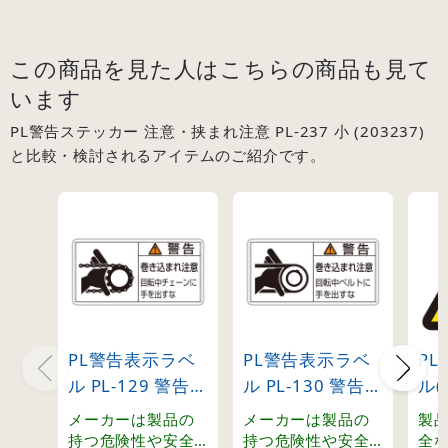
ユーザーの立場に
ユーザーの立場に
立って検討しなく
立って検討しなく
てはなりません。
てはなりません。
この商品を見た人はこちらの商品も見て
います
PL警告ステッカー 注意・挟まれ注意 PL-237 小 (203237)
と比較・検討されるアイテムのご紹介です。
PL警告表示ラベ
PL警告表示ラベ
P
ル PL-129 警告・
ル PL-130 警告・
ル(
巻き込まれ注
巻き込まれ注
電
メーカーは製品の
メーカーは製品の
製
意・回転中チェ
意・回転中ベル
(20
持つ危険性や安全
持つ危険性や安全
全