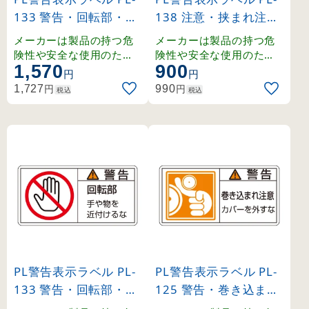
133 警告・回転部・手
138 注意・挟まれ注意
や物を近付けるな 大 (
・手を入れるな 小 (20
メーカーは製品の持つ危
メーカーは製品の持つ危
201133)
3138)
険性や安全な使用のため
険性や安全な使用のため
1,570
900
の指示に関わる正しい警
の指示に関わる正しい警
円
円
告を、ユーザーに提供す
告を、ユーザーに提供す
円
円
1,727
990
税込
税込
る義務があり、その内容
る義務があり、その内容
はユーザーの立場に立っ
はユーザーの立場に立っ
て検討しなくてはなりま
て検討しなくてはなりま
せん。
せん。
PL警告表示ラベル PL-
PL警告表示ラベル PL-
133 警告・回転部・手
125 警告・巻き込まれ
や物を近付けるな 小 (
注意・カバーを外すな