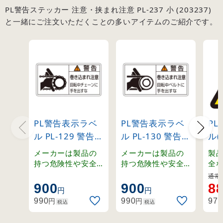
PL警告ステッカー 注意・挟まれ注意 PL-237 小 (203237)
と一緒にご注文いただくことの多いアイテムのご紹介です。
PL警告表示ラベ
PL警告表示ラベ
P
ル PL-129 警告・
ル PL-130 警告・
ル(
巻き込まれ注
巻き込まれ注
電
メーカーは製品の
メーカーは製品の
製
意・回転中チェ
意・回転中ベル
(20
持つ危険性や安全
持つ危険性や安全
全
な使用のための指
な使用のための指
指示
ーンに手を出す
トに手を出すな
通常:
示に関わる正しい
示に関わる正しい
告
900
900
8
な 小 (203129)
小 (203130)
円
円
警告を、ユーザー
警告を、ユーザー
円
円
990
990
973
税込
税込
に提供する義務が
に提供する義務が
あり、その内容は
あり、その内容は