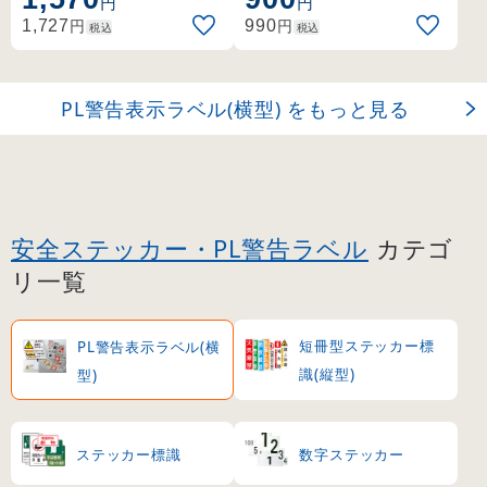
円
円
告を、ユーザーに提供す
す。シグナルワード、絵
円
円
1,727
990
税込
税込
る義務があり、その内容
表示、警告文で構成され
はユーザーの立場に立っ
、ユーザーに正しい警告
て検討しなくてはなりま
を提供します。
PL警告表示ラベル(横型) をもっと見る
せん。
安全ステッカー・PL警告ラベル
カテゴ
リ一覧
短冊型ステッカー標
PL警告表示ラベル(横
識(縦型)
型)
ステッカー標識
数字ステッカー