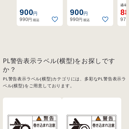
な使用のための指
な使用のための指
指示
ーンに手を出す
トに手を出すな
通常:
示に関わる正しい
示に関わる正しい
告
900
900
8
な 小 (203129)
小 (203130)
円
円
警告を、ユーザー
警告を、ユーザー
円
円
990
990
973
税込
税込
に提供する義務が
に提供する義務が
あり、その内容は
あり、その内容は
ユーザーの立場に
ユーザーの立場に
立って検討しなく
立って検討しなく
てはなりません。
てはなりません。
PL警告表示ラベル(横型)をお探しです
か？
PL警告表示ラベル(横型)カテゴリには、多彩なPL警告表示ラ
ベル(横型)をご用意しております。