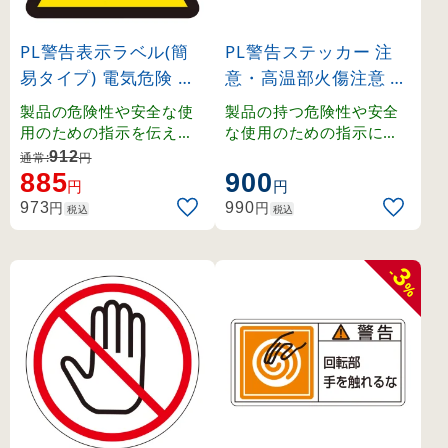
PL警告表示ラベル(簡
PL警告ステッカー 注
易タイプ) 電気危険 小
意・高温部火傷注意 P
(203005)
L-104 小 (203104)
製品の危険性や安全な使
製品の持つ危険性や安全
用のための指示を伝えるP
な使用のための指示に関
L警告表示ラベル。
わるPL警告表示ラベルで
912
通常:
円
す。シグナルワード、絵
885
900
円
円
表示、警告文で構成され
円
円
973
990
税込
税込
、ユーザーに正しい警告
を提供します。
3
-
%