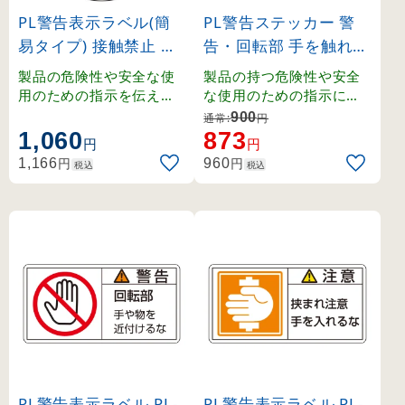
PL警告表示ラベル(簡
PL警告ステッカー 警
易タイプ) 接触禁止 中
告・回転部 手を触れる
(202010)
な PL-115 小 (203115)
製品の危険性や安全な使
製品の持つ危険性や安全
用のための指示を伝えるP
な使用のための指示に関
L警告表示ラベル。
わるPL警告表示ラベルで
900
通常:
円
す。シグナルワード、絵
1,060
873
円
円
表示、警告文で構成され
円
円
1,166
960
税込
税込
、ユーザーに正しい警告
を提供します。
PL警告表示ラベル PL-
PL警告表示ラベル PL-