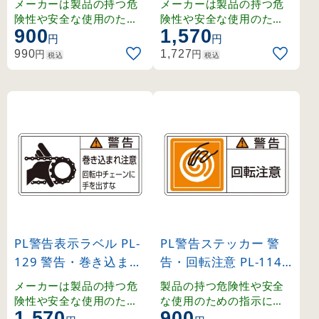
メーカーは製品の持つ危
メーカーは製品の持つ危
203133)
大 (201125)
険性や安全な使用のため
険性や安全な使用のため
900
1,570
の指示に関わる正しい警
の指示に関わる正しい警
円
円
告を、ユーザーに提供す
告を、ユーザーに提供す
円
円
990
1,727
税込
税込
る義務があり、その内容
る義務があり、その内容
はユーザーの立場に立っ
はユーザーの立場に立っ
て検討しなくてはなりま
て検討しなくてはなりま
せん。
せん。
PL警告表示ラベル PL-
PL警告ステッカー 警
129 警告・巻き込まれ
告・回転注意 PL-114
注意・回転中チェーン
小 (203114)
メーカーは製品の持つ危
製品の持つ危険性や安全
に手を出すな 大 (2011
険性や安全な使用のため
な使用のための指示に関
1,570
900
の指示に関わる正しい警
わるPL警告表示ラベルで
29)