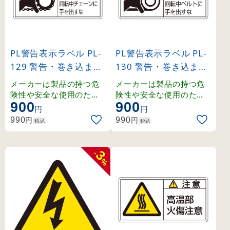
PL警告表示ラベル PL-
PL警告表示ラベル PL-
129 警告・巻き込まれ
130 警告・巻き込まれ
注意・回転中チェーン
注意・回転中ベルトに
メーカーは製品の持つ危
メーカーは製品の持つ危
に手を出すな 小 (2031
手を出すな 小 (20313
険性や安全な使用のため
険性や安全な使用のため
900
900
の指示に関わる正しい警
の指示に関わる正しい警
29)
0)
円
円
告を、ユーザーに提供す
告を、ユーザーに提供す
円
円
990
990
税込
税込
る義務があり、その内容
る義務があり、その内容
はユーザーの立場に立っ
はユーザーの立場に立っ
て検討しなくてはなりま
て検討しなくてはなりま
3
-
せん。
せん。
%