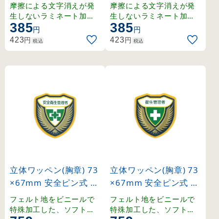
ン式 フォークリフト運
ン式 5S 運動実施中 (1
摩擦による文字消えが発
摩擦による文字消えが発
転者 (126017)
26029)
生しないラミネート加工
生しないラミネート加工
385
385
済みワッペン。
済みワッペン。
円
円
円
円
423
423
税込
税込
立体ワッペン(胸章) 73
立体ワッペン(胸章) 73
×67mm 安全ピン式 安
×67mm 安全ピン式 衛
全衛生管理者 (126903
生管理者 (126905)
フェルト地をビニールで
フェルト地をビニールで
)
特殊加工した、ソフトタ
特殊加工した、ソフトタ