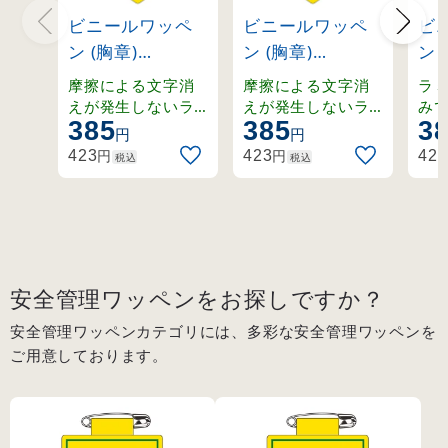
ビニールワッペ
ビニールワッペ
ビ
ン (胸章)
ン (胸章)
ン 
90×60mm 安全
90×60mm 安全
90
摩擦による文字消
摩擦による文字消
ラ
ピン式 交通安全
ピン式 安全当番
ピ
えが発生しないラ
えが発生しないラ
み
385
385
3
ミネート加工済み
ミネート加工済み
(126027)
(126009)
ク (
円
円
ワッペン。
ワッペン。
円
円
423
423
423
税込
税込
安全管理ワッペンをお探しですか？
安全管理ワッペンカテゴリには、多彩な安全管理ワッペンを
ご用意しております。