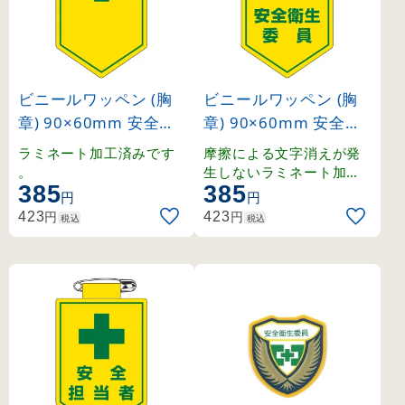
ビニールワッペン (胸
ビニールワッペン (胸
章) 90×60mm 安全ピ
章) 90×60mm 安全ピ
ン式 安全マーク (1260
ン式 安全衛生委員 (12
ラミネート加工済みです
摩擦による文字消えが発
18)
6006)
。
生しないラミネート加工
385
385
済みワッペン。
円
円
円
円
423
423
税込
税込