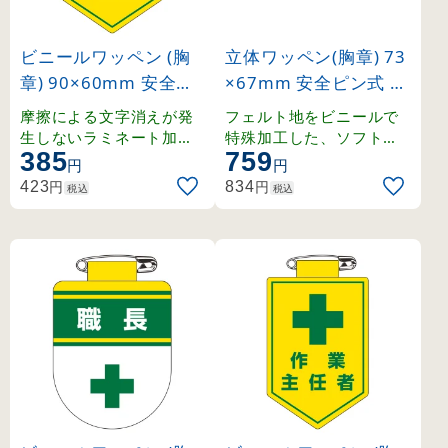
ビニールワッペン (胸
立体ワッペン(胸章) 73
章) 90×60mm 安全ピ
×67mm 安全ピン式 安
ン式 安全担当者 (1260
全衛生委員 (126906)
摩擦による文字消えが発
フェルト地をビニールで
13)
生しないラミネート加工
特殊加工した、ソフトタ
385
759
済みワッペン。
ッチの立体ワッペン。
円
円
円
円
423
834
税込
税込