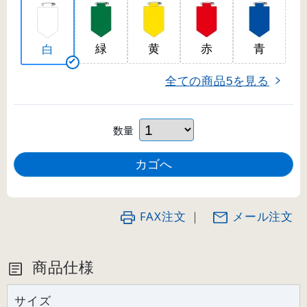
緑
黄
赤
青
白
全ての商品
を見る
5
数量
FAX注文
｜
メール注文
商品仕様
サイズ