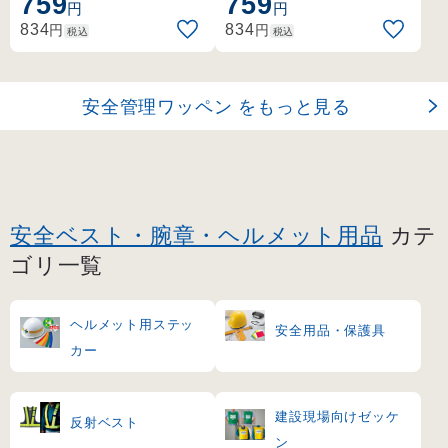
759
759
ッチの立体ワッペン。
ッチの立体ワッペン。
円
円
円
円
834
834
税込
税込
安全管理ワッペン をもっと見る
安全ベスト・腕章・ヘルメット用品
カテ
ゴリ一覧
ヘルメット用ステッ
安全用品・保護具
カー
建設現場向けゼッケ
反射ベスト
ン