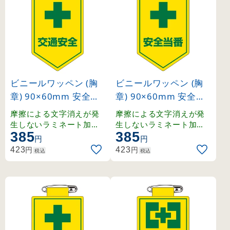
ビニールワッペン (胸
ビニールワッペン (胸
章) 90×60mm 安全ピ
章) 90×60mm 安全ピ
ン式 交通安全 (12602
ン式 安全当番 (12600
摩擦による文字消えが発
摩擦による文字消えが発
7)
9)
生しないラミネート加工
生しないラミネート加工
385
385
済みワッペン。
済みワッペン。
円
円
円
円
423
423
税込
税込