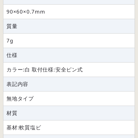
90×60×0.7mm
質量
7g
仕様
カラー:白 取付仕様:安全ピン式
表記内容
無地タイプ
材質
基材:軟質塩ビ