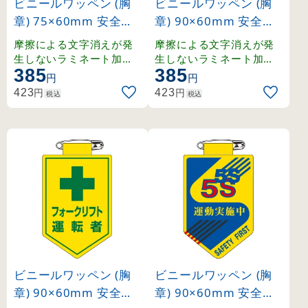
ビニールワッペン (胸
ビニールワッペン (胸
章) 75×60mm 安全ピ
章) 90×60mm 安全ピ
ン式 職長 (126030)
ン式 作業主任者 (1260
摩擦による文字消えが発
摩擦による文字消えが発
16)
生しないラミネート加工
生しないラミネート加工
385
385
済みワッペン。
済みワッペン。
円
円
円
円
423
423
税込
税込
ビニールワッペン (胸
ビニールワッペン (胸
章) 90×60mm 安全ピ
章) 90×60mm 安全ピ