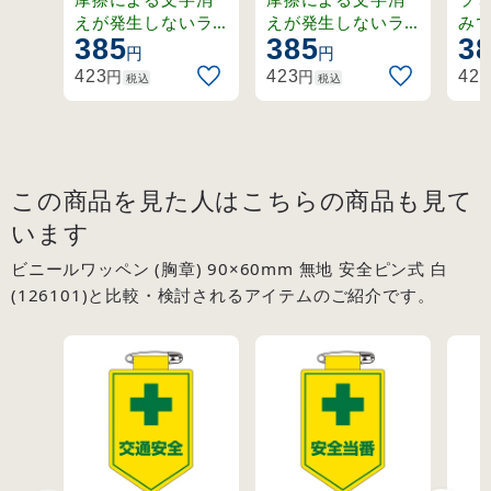
ピン式 交通安全
ピン式 安全当番
ピ
えが発生しないラ
えが発生しないラ
み
385
385
3
ミネート加工済み
ミネート加工済み
(126027)
(126009)
ク (
円
円
ワッペン。
ワッペン。
円
円
423
423
423
税込
税込
この商品を見た人はこちらの商品も見て
います
ビニールワッペン (胸章) 90×60mm 無地 安全ピン式 白
(126101)と比較・検討されるアイテムのご紹介です。