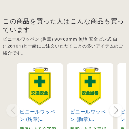
この商品を買った人はこんな商品も買っ
ています
ビニールワッペン (胸章) 90×60mm 無地 安全ピン式 白
(126101)と一緒にご注文いただくことの多いアイテムのご
紹介です。
ビニールワッペ
ビニールワッペ
ビ
ン (胸章)
ン (胸章)
ン 
90×60mm 安全
90×60mm 安全
90
摩擦による文字消
摩擦による文字消
ラ