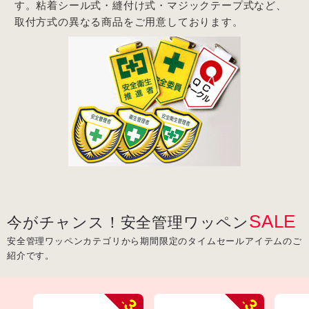
す。粘着シール式・縫付け式・マジックテープ式など、
取付方式の異なる商品をご用意しております。
SALE
今がチャンス！安全管理ワッペン
安全管理ワッペンカテゴリから期間限定のタイムセールアイテムのご
紹介です。
3
3
-
-