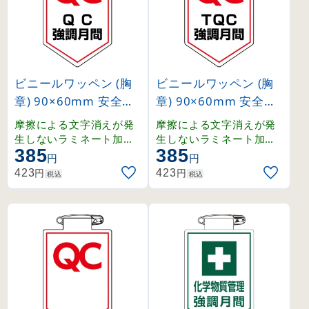
ビニールワッペン (胸
ビニールワッペン (胸
章) 90×60mm 安全ピ
章) 90×60mm 安全ピ
ン式 QC強調月間 (126
ン式 TQC強調月間 (12
摩擦による文字消えが発
摩擦による文字消えが発
037)
6038)
生しないラミネート加工
生しないラミネート加工
385
385
済みワッペン。
済みワッペン。
円
円
円
円
423
423
税込
税込