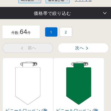
価格帯で絞り込む
64
1
2
件数:
件
前へ
次へ
ビニールワッペン (胸
ビニールワッペン (胸