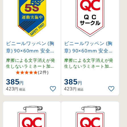
ビニールワッペン (胸
ビニールワッペン (胸
章) 90×60mm 安全ピ
章) 90×60mm 安全ピ
ン式 5S 運動実施中 (1
ン式 QCサークル (126
摩擦による文字消えが発
摩擦による文字消えが発
26029)
036)
生しないラミネート加工
生しないラミネート加工
済みワッペン。
(2件)
済みワッペン。
385
385
円
円
円
円
423
423
税込
税込