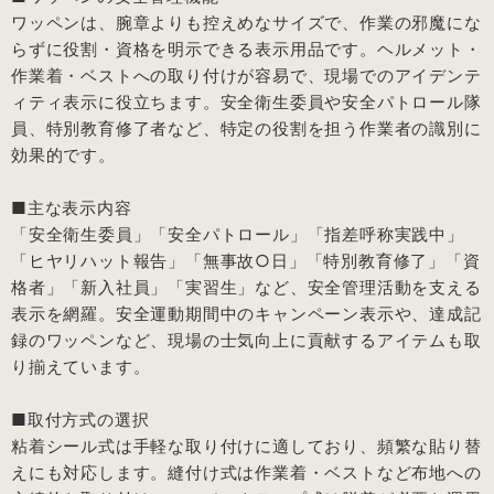
ワッペンは、腕章よりも控えめなサイズで、作業の邪魔にな
らずに役割・資格を明示できる表示用品です。ヘルメット・
作業着・ベストへの取り付けが容易で、現場でのアイデンテ
ィティ表示に役立ちます。安全衛生委員や安全パトロール隊
員、特別教育修了者など、特定の役割を担う作業者の識別に
効果的です。
■主な表示内容
「安全衛生委員」「安全パトロール」「指差呼称実践中」
「ヒヤリハット報告」「無事故○日」「特別教育修了」「資
格者」「新入社員」「実習生」など、安全管理活動を支える
表示を網羅。安全運動期間中のキャンペーン表示や、達成記
録のワッペンなど、現場の士気向上に貢献するアイテムも取
り揃えています。
■取付方式の選択
粘着シール式は手軽な取り付けに適しており、頻繁な貼り替
えにも対応します。縫付け式は作業着・ベストなど布地への