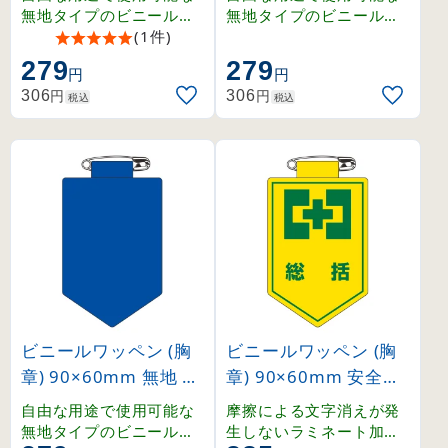
無地タイプのビニールワ
無地タイプのビニールワ
ッペン。
(1件)
ッペン。
279
279
円
円
円
円
306
306
税込
税込
ビニールワッペン (胸
ビニールワッペン (胸
章) 90×60mm 無地 安
章) 90×60mm 安全ピ
全ピン式 青 (126105)
ン式 総括 (126001)
自由な用途で使用可能な
摩擦による文字消えが発
無地タイプのビニールワ
生しないラミネート加工