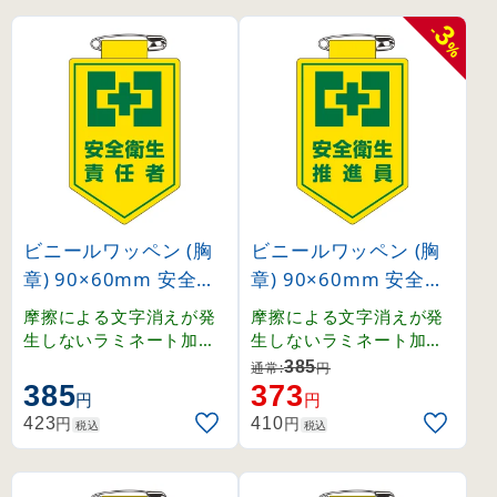
3
-
%
ビニールワッペン (胸
ビニールワッペン (胸
章) 90×60mm 安全ピ
章) 90×60mm 安全ピ
ン式 安全衛生責任者 (
ン式 安全衛生推進員 (
摩擦による文字消えが発
摩擦による文字消えが発
126004)
126005)
生しないラミネート加工
生しないラミネート加工
済みワッペン。
済みワッペン。
385
通常:
円
385
373
円
円
円
円
423
410
税込
税込