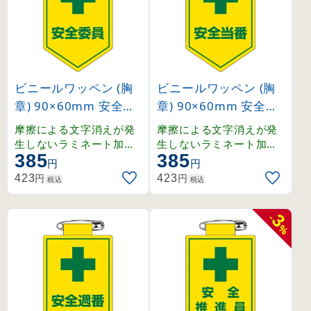
ビニールワッペン (胸
ビニールワッペン (胸
章) 90×60mm 安全ピ
章) 90×60mm 安全ピ
ン式 安全委員 (12600
ン式 安全当番 (12600
摩擦による文字消えが発
摩擦による文字消えが発
8)
9)
生しないラミネート加工
生しないラミネート加工
385
385
済みワッペン。
済みワッペン。
円
円
円
円
423
423
税込
税込
3
-
%