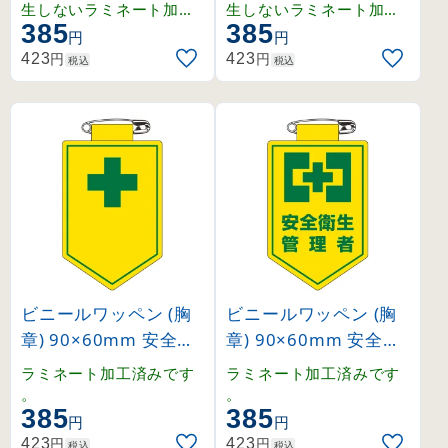
16)
転者 (126017)
生しないラミネート加工
生しないラミネート加工
385
385
済みワッペン。
済みワッペン。
円
円
円
円
423
423
税込
税込
ビニールワッペン (胸
ビニールワッペン (胸
章) 90×60mm 安全ピ
章) 90×60mm 安全ピ
ン式 安全マーク (1260
ン式 安全衛生管理者 (
ラミネート加工済みです
ラミネート加工済みです
18)
126019)
。
。
385
385
円
円
円
円
423
423
税込
税込