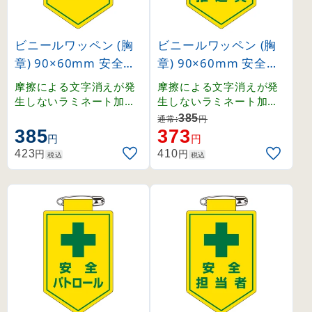
ビニールワッペン (胸
ビニールワッペン (胸
章) 90×60mm 安全ピ
章) 90×60mm 安全ピ
ン式 安全週番 (12601
ン式 安全推進員 (1260
摩擦による文字消えが発
摩擦による文字消えが発
0)
11)
生しないラミネート加工
生しないラミネート加工
済みワッペン。
済みワッペン。
385
通常:
円
385
373
円
円
円
円
423
410
税込
税込