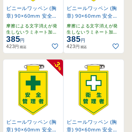
ビニールワッペン (胸
ビニールワッペン (胸
章) 90×60mm 安全ピ
章) 90×60mm 安全ピ
ン式 安全パトロール (
ン式 安全担当者 (1260
摩擦による文字消えが発
摩擦による文字消えが発
126012)
13)
生しないラミネート加工
生しないラミネート加工
385
385
済みワッペン。
済みワッペン。
円
円
円
円
423
423
税込
税込
3
-
%
ビニールワッペン (胸
ビニールワッペン (胸
章) 90×60mm 安全ピ
章) 90×60mm 安全ピ