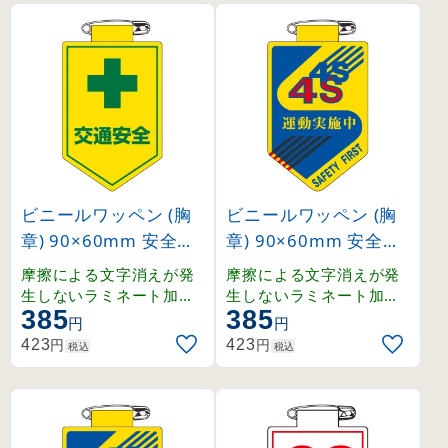
ビニールワッペン (胸
ビニールワッペン (胸
章) 90×60mm 安全ピ
章) 90×60mm 安全ピ
ン式 交通安全 (12602
ン式 4S 運動実施中 (1
摩擦による文字消えが発
摩擦による文字消えが発
7)
26028)
生しないラミネート加工
生しないラミネート加工
385
385
済みワッペン。
済みワッペン。
円
円
円
円
423
423
税込
税込