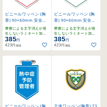
ビニールワッペン (胸
ビニールワッペン (胸
章) 90×60mm 安全ピ
章) 90×60mm 安全ピ
ン式 QCマーク (1260
ン式 化学物質管理強調
摩擦による文字消えが発
摩擦による文字消えが発
39)
月間 (126040)
生しないラミネート加工
生しないラミネート加工
385
385
済みワッペン。
済みワッペン。
円
円
円
円
423
423
税込
税込
ビニールワッペン (胸
立体ワッペン(胸章) 73