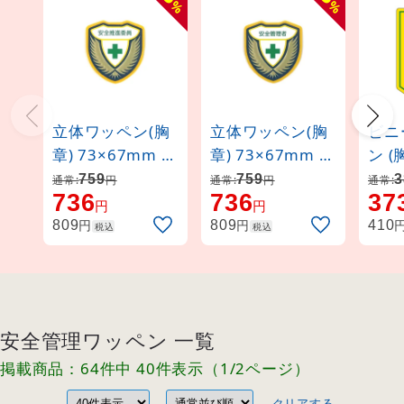
%
%
立体ワッペン(胸
立体ワッペン(胸
ビニ
章) 73×67mm 安
章) 73×67mm 安
ン (
全ピン式 安全推
全ピン式 安全管
90×
759
759
3
通常:
円
通常:
円
通常:
736
736
37
進委員 (126907)
理者 (126904)
ピン
円
円
者 (1
円
円
809
809
410
税込
税込
安全管理ワッペン 一覧
掲載商品：64件中 40件表示（1/2ページ）
クリアする