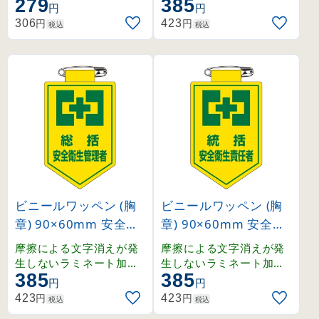
279
385
ッペン。
済みワッペン。
円
円
円
円
306
423
税込
税込
ビニールワッペン (胸
ビニールワッペン (胸
章) 90×60mm 安全ピ
章) 90×60mm 安全ピ
ン式 総括 安全衛生管
ン式 統括 安全衛生責
摩擦による文字消えが発
摩擦による文字消えが発
理者 (126002)
任者 (126003)
生しないラミネート加工
生しないラミネート加工
385
385
済みワッペン。
済みワッペン。
円
円
円
円
423
423
税込
税込