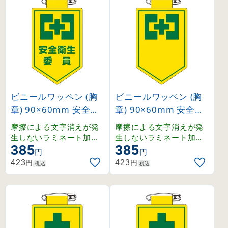
ビニールワッペン (胸
ビニールワッペン (胸
章) 90×60mm 安全ピ
章) 90×60mm 安全ピ
ン式 安全衛生委員 (12
ン式 安全衛生マーク (
摩擦による文字消えが発
摩擦による文字消えが発
6006)
126007)
生しないラミネート加工
生しないラミネート加工
385
385
済みワッペン。
済みワッペン。
円
円
円
円
423
423
税込
税込