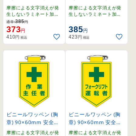
ン式 安全管理者 (1260
ン式 衛生管理者 (1260
摩擦による文字消えが発
摩擦による文字消えが発
14)
15)
生しないラミネート加工
生しないラミネート加工
済みワッペン。
済みワッペン。
385
通常:
円
373
385
円
円
円
円
410
423
税込
税込
ビニールワッペン (胸
ビニールワッペン (胸
章) 90×60mm 安全ピ
章) 90×60mm 安全ピ
ン式 作業主任者 (1260
ン式 フォークリフト運
摩擦による文字消えが発
摩擦による文字消えが発