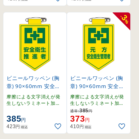
3
-
%
ビニールワッペン (胸
ビニールワッペン (胸
章) 90×60mm 安全ピ
章) 90×60mm 安全ピ
ン式 安全衛生推進者 (
ン式 元方 安全衛生管
摩擦による文字消えが発
摩擦による文字消えが発
126024)
理者 (126026)
生しないラミネート加工
生しないラミネート加工
済みワッペン。
済みワッペン。
385
通常:
円
385
373
円
円
円
円
423
410
税込
税込