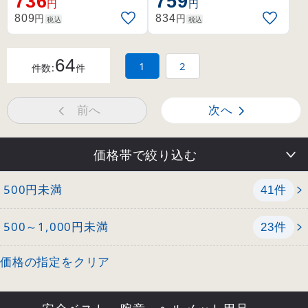
736
759
円
円
円
円
809
834
税込
税込
64
1
2
件数:
件
前へ
次へ
価格帯で絞り込む
500円未満
件
41
500～1,000円未満
件
23
価格の指定をクリア