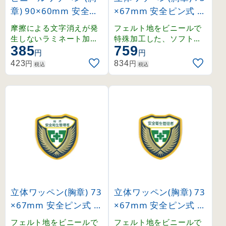
章) 90×60mm 安全ピ
×67mm 安全ピン式 統
ン式 熱中症予防管理者
括 安全衛生責任者 (12
摩擦による文字消えが発
フェルト地をビニールで
(126041)
6901)
生しないラミネート加工
特殊加工した、ソフトタ
385
759
済みワッペン。
ッチの立体ワッペン。
円
円
円
円
423
834
税込
税込
立体ワッペン(胸章) 73
立体ワッペン(胸章) 73
×67mm 安全ピン式 総
×67mm 安全ピン式 安
括 安全衛生管理者 (12
全衛生管理者 (126903
フェルト地をビニールで
フェルト地をビニールで