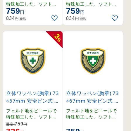
6902)
)
特殊加工した、ソフトタ
特殊加工した、ソフトタ
759
759
ッチの立体ワッペン。
ッチの立体ワッペン。
円
円
円
円
834
834
税込
税込
3
-
%
立体ワッペン(胸章) 73
立体ワッペン(胸章) 73
×67mm 安全ピン式 安
×67mm 安全ピン式 衛
全管理者 (126904)
生管理者 (126905)
フェルト地をビニールで
フェルト地をビニールで
特殊加工した、ソフトタ
特殊加工した、ソフトタ
ッチの立体ワッペン。
ッチの立体ワッペン。
759
通常:
円