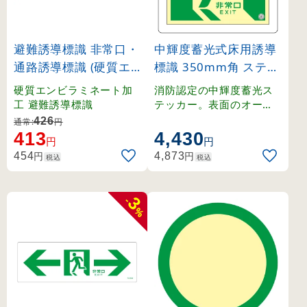
避難誘導標識 非常口・
中輝度蓄光式床用誘導
通路誘導標識 (硬質エ
標識 350mm角 ステッ
ンビ) 120×360mm 左
カータイプ 非常口・左
硬質エンビラミネート加
消防認定の中輝度蓄光ス
右矢印 緑地 (65307)
向き(緑地) (70011)
工 避難誘導標識
テッカー。表面のオーバ
ーラミネート加工で優れ
426
通常:
円
た耐久性を実現。
413
4,430
円
円
円
円
454
4,873
税込
税込
3
-
%