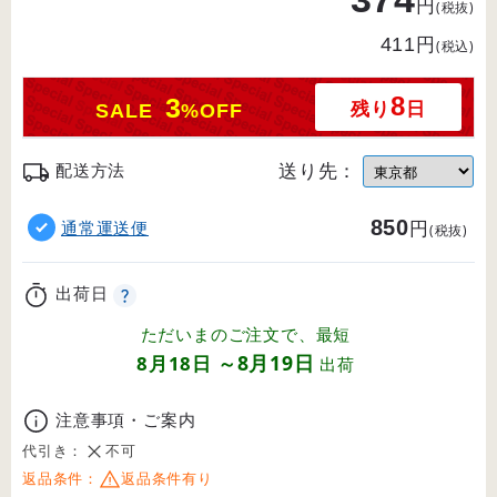
円
(税抜)
円
411
(税込)
8
3
残り
日
SALE
%OFF
送り先：
配送方法
850
円
通常運送便
(税抜)
出荷日
ただいまのご注文で、最短
8月19日
8月18日
～
出荷
注意事項・ご案内
代引き：
不可
返品条件：
返品条件有り