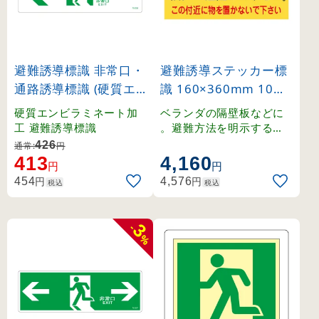
避難誘導標識 非常口・
避難誘導ステッカー標
通路誘導標識 (硬質エ
識 160×360mm 10枚
ンビ) 120×360mm 左
1組 非常の際はここを
硬質エンビラミネート加
ベランダの隔壁板などに
矢印 白地 (65303)
破って (74001)
工 避難誘導標識
。避難方法を明示するス
テッカー標識。
426
通常:
円
413
4,160
円
円
円
円
454
4,576
税込
税込
3
-
%