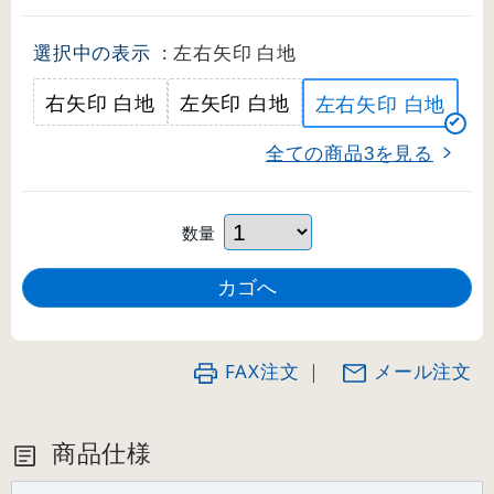
選択中の表示
: 左右矢印 白地
右矢印 白地
左矢印 白地
左右矢印 白地
全ての商品
を見る
3
数量
FAX注文
｜
メール注文
商品仕様