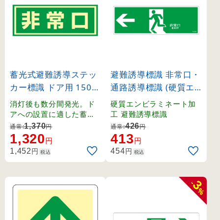
蓄光式避難誘導ステッ
避難誘導標識 非常口・
カー標識 ドア用 150×
通路誘導標識 (硬質エ
400mm (69003)
ンビ) 120×360mm 左
消灯後も数分間発光。ド
硬質エンビラミネート加
矢印 緑地 (65306)
アへの設置に適した蓄光
工 避難誘導標識
ステッカー標識。
1,370
426
通常:
円
通常:
円
1,320
413
円
円
円
円
1,452
454
税込
税込
3
-
%