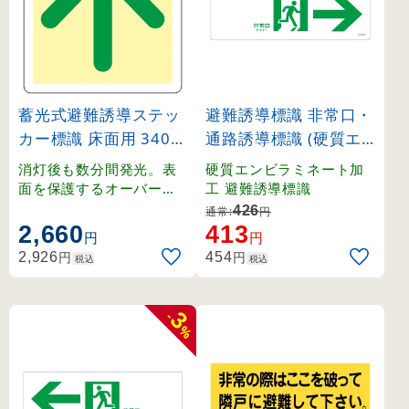
蓄光式避難誘導ステッ
避難誘導標識 非常口・
カー標識 床面用 340m
通路誘導標識 (硬質エ
m角 ↑矢印 (69002)
ンビ) 120×360mm 右
消灯後も数分間発光。表
硬質エンビラミネート加
矢印 白地 (65302)
面を保護するオーバーラ
工 避難誘導標識
ミネート加工の床用標識
426
通常:
円
。
2,660
413
円
円
円
円
2,926
454
税込
税込
3
-
%