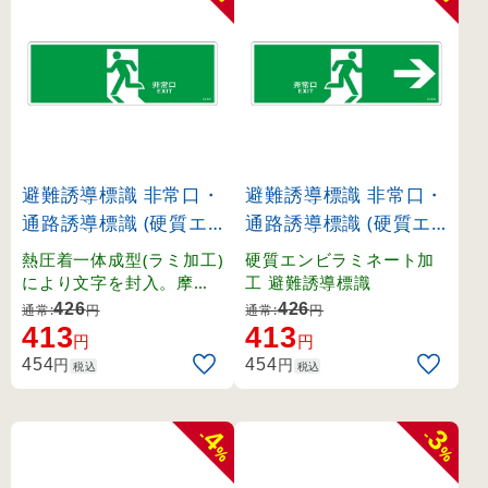
避難誘導標識 非常口・
避難誘導標識 非常口・
通路誘導標識 (硬質エ
通路誘導標識 (硬質エ
ンビ) 120×360mm 矢
ンビ) 120×360mm 右
熱圧着一体成型(ラミ加工)
硬質エンビラミネート加
印無し 緑地 (65301)
矢印 緑地 (65305)
により文字を封入。摩擦
工 避難誘導標識
に強く文字が消えにくい
426
426
通常:
円
通常:
円
誘導標識。
413
413
円
円
円
円
454
454
税込
税込
4
3
-
-
%
%