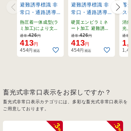
避難誘導標識 非
避難誘導標識 非
蓄
常口・通路誘導
常口・通路誘導
ス
標識 (硬質エン
標識 (硬質エン
ド
熱圧着一体成型(ラ
硬質エンビラミネ
消
ビ) 120×360mm
ビ) 120×360mm
15
ミ加工)により文字
ート加工 避難誘導
光
を封入。摩擦に強
標識
に
矢印無し 緑地
右矢印 緑地
(69
426
426
通常:
円
通常:
円
通常:
く文字が消えにく
ッ
413
413
1,
(65301)
(65305)
円
円
い誘導標識。
円
円
454
454
1,4
税込
税込
畜光式非常口表示をお探しですか？
畜光式非常口表示カテゴリには、多彩な畜光式非常口表示を
ご用意しております。
3
3
-
-
%
%