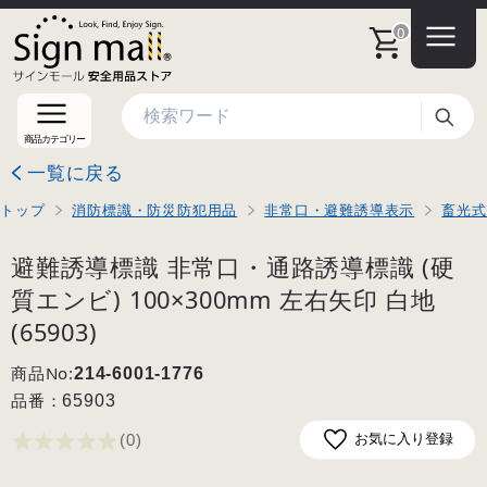
0
検索
商品カテゴリー
一覧に戻る
トップ
消防標識・防災防犯用品
非常口・避難誘導表示
畜光式
避難誘導標識 非常口・通路誘導標識 (硬
質エンビ) 100×300mm 左右矢印 白地
(65903)
商品No:
214-6001-1776
品番：
65903
(0
)
お気に入り登録