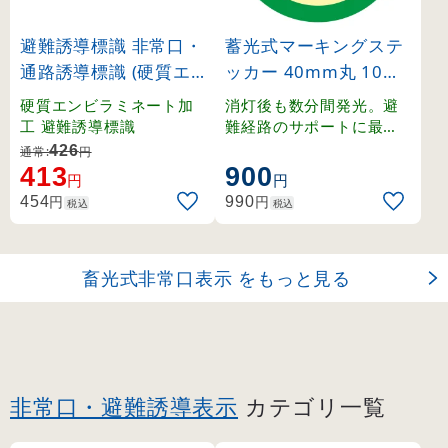
避難誘導標識 非常口・
蓄光式マーキングステ
通路誘導標識 (硬質エ
ッカー 40mm丸 10枚
ンビ) 120×360mm 左
1組 (69004)
硬質エンビラミネート加
消灯後も数分間発光。避
右矢印 白地 (65304)
工 避難誘導標識
難経路のサポートに最適
な丸型ステッカー。
426
通常:
円
413
900
円
円
円
円
454
990
税込
税込
畜光式非常口表示 をもっと見る
非常口・避難誘導表示
カテゴリ一覧