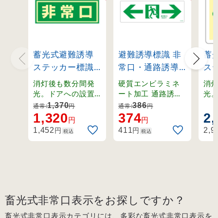
蓄光式避難誘導
避難誘導標識 非
蓄
ステッカー標識
常口・通路誘導
ス
ドア用
標識 (硬質エン
床面
消灯後も数分間発
硬質エンビラミネ
消
150×400mm
ビ) 100×300mm
角 
光。ドアへの設置
ート加工 通路誘導
光
に適した蓄光ステ
標識
る
(69003)
左右矢印 白地
(69
1,370
386
通常:
円
通常:
円
ッカー標識。
ー
1,320
374
2,
(65903)
円
円
識
円
円
1,452
411
2,9
税込
税込
畜光式非常口表示をお探しですか？
畜光式非常口表示カテゴリには、多彩な畜光式非常口表示を