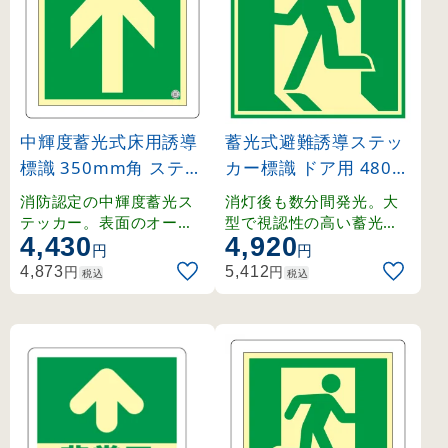
中輝度蓄光式床用誘導
蓄光式避難誘導ステッ
標識 350mm角 ステッ
カー標識 ドア用 480m
カータイプ 矢印のみ(
m角 (69005)
消防認定の中輝度蓄光ス
消灯後も数分間発光。大
緑地) (70013)
テッカー。表面のオーバ
型で視認性の高い蓄光ス
4,430
4,920
ーラミネート加工で優れ
テッカー標識。
円
円
た耐久性を実現。
円
円
4,873
5,412
税込
税込