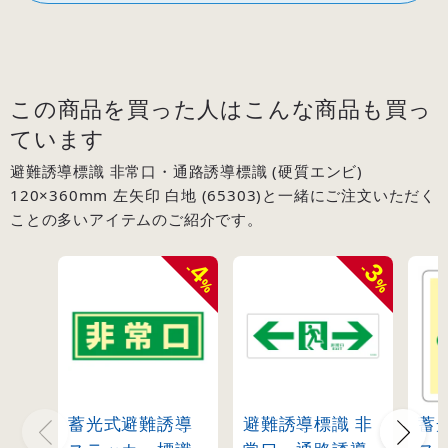
この商品を買った人はこんな商品も買っ
ています
避難誘導標識 非常口・通路誘導標識 (硬質エンビ)
120×360mm 左矢印 白地 (65303)と一緒にご注文いただく
ことの多いアイテムのご紹介です。
4
3
-
-
%
%
蓄光式避難誘導
避難誘導標識 非
蓄