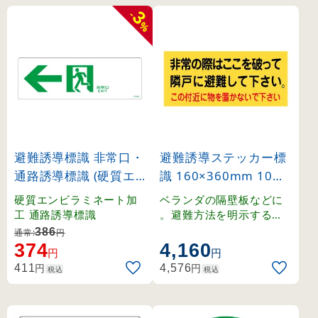
3
-
%
避難誘導標識 非常口・
避難誘導ステッカー標
通路誘導標識 (硬質エ
識 160×360mm 10枚
ンビ) 100×300mm 左
1組 非常の際はここを
硬質エンビラミネート加
ベランダの隔壁板などに
矢印 白地 (65902)
破って (74001)
工 通路誘導標識
。避難方法を明示するス
テッカー標識。
386
通常:
円
374
4,160
円
円
円
円
411
4,576
税込
税込