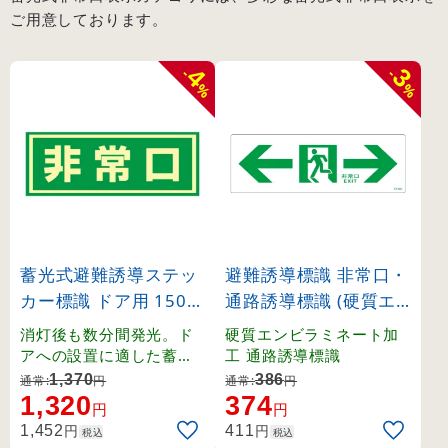
ご用意しております。
4
3
-
-
%
%
蓄光式避難誘導ステッ
避難誘導標識 非常口・
カー標識 ドア用 150×
通路誘導標識 (硬質エ
400mm (69003)
ンビ) 100×300mm 左
消灯後も数分間発光。ド
硬質エンビラミネート加
右矢印 白地 (65903)
アへの設置に適した蓄光
工 通路誘導標識
ステッカー標識。
1,370
386
通常:
円
通常:
円
1,320
374
円
円
円
円
1,452
411
税込
税込