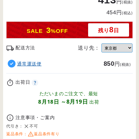
円
(税抜)
円
454
(税込)
8
3
残り
日
SALE
%OFF
送り先：
配送方法
850
円
通常運送便
(税抜)
出荷日
ただいまのご注文で、最短
8月19日
8月18日
～
出荷
注意事項・ご案内
代引き：
不可
返品条件：
返品条件有り