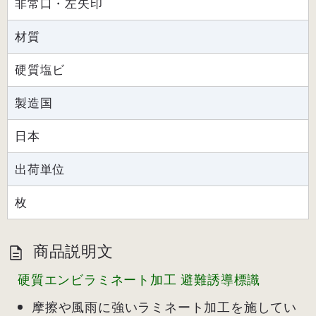
非常口・左矢印
材質
硬質塩ビ
製造国
日本
出荷単位
枚
商品説明文
硬質エンビラミネート加工 避難誘導標識
摩擦や風雨に強いラミネート加工を施してい