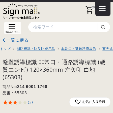
0
検索
商品カテゴリー
一覧に戻る
トップ
消防標識・防災防犯用品
非常口・避難誘導表示
畜光式
避難誘導標識 非常口・通路誘導標識 (硬
質エンビ) 120×360mm 左矢印 白地
(65303)
商品No:
214-6001-1768
品番：
65303
(2)
お気に入り登録