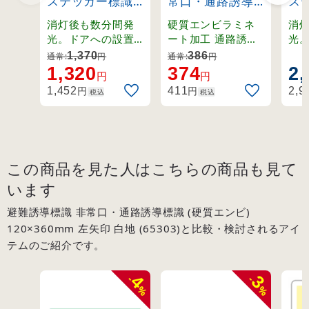
ステッカー標識
常口・通路誘導
ス
ドア用
標識 (硬質エン
床面
消灯後も数分間発
硬質エンビラミネ
消
150×400mm
ビ) 100×300mm
角 
光。ドアへの設置
ート加工 通路誘導
光
に適した蓄光ステ
標識
る
(69003)
左右矢印 白地
(69
1,370
386
通常:
円
通常:
円
ッカー標識。
ー
1,320
374
2,
(65903)
円
円
識
円
円
1,452
411
2,9
税込
税込
この商品を見た人はこちらの商品も見て
います
避難誘導標識 非常口・通路誘導標識 (硬質エンビ)
120×360mm 左矢印 白地 (65303)と比較・検討されるアイ
テムのご紹介です。
4
3
-
-
%
%