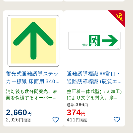
3
-
%
蓄光式避難誘導ステッ
避難誘導標識 非常口・
カー標識 床面用 340m
通路誘導標識 (硬質エ
m角 ↑矢印 (69002)
ンビ) 100×300mm 右
消灯後も数分間発光。表
熱圧着一体成型(ラミ加工)
矢印 白地 (65901)
面を保護するオーバーラ
により文字を封入。摩擦
ミネート加工の床用標識
に強く文字が消えにくい
386
通常:
円
。
誘導標識。
2,660
374
円
円
円
円
2,926
411
税込
税込