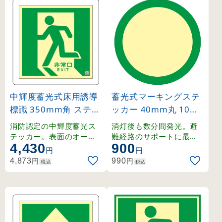
中輝度蓄光式床用誘導
蓄光式マーキングステ
標識 350mm角 ステッ
ッカー 40mm丸 10枚
カータイプ 非常口・左
1組 (69004)
消防認定の中輝度蓄光ス
消灯後も数分間発光。避
向き(緑地) (70011)
テッカー。表面のオーバ
難経路のサポートに最適
4,430
900
ーラミネート加工で優れ
な丸型ステッカー。
円
円
た耐久性を実現。
円
円
4,873
990
税込
税込