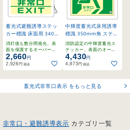
蓄光式避難誘導ステッ
中輝度蓄光式床用誘導
カー標識 床面用 340m
標識 350mm角 ステッ
m角 非常口EXIT (6901
カータイプ 非常口・右
消灯後も数分間発光。表
消防認定の中輝度蓄光ス
7)
向き(緑地) (70012)
面を保護するオーバーラ
テッカー。表面のオーバ
2,660
4,430
ミネート加工の床用標識
ーラミネート加工で優れ
円
円
。
た耐久性を実現。
円
円
2,926
4,873
税込
税込
畜光式非常口表示 をもっと見る
非常口・避難誘導表示
カテゴリ一覧