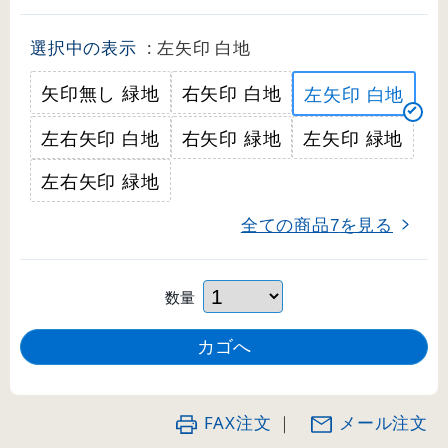
選択中の表示
: 左矢印 白地
矢印無し 緑地
右矢印 白地
左矢印 白地
左右矢印 白地
右矢印 緑地
左矢印 緑地
左右矢印 緑地
全ての商品
を見る
7
数量
FAX注文
｜
メール注文