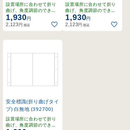
設置場所に合わせて折り
設置場所に合わせて折り
曲げ、角度調節のできる
曲げ、角度調節のできる
1,930
1,930
標識。2面表示で視認性が
標識。2面表示で視認性が
円
円
高く、天井や壁面への設
高く、天井や壁面への設
円
円
2,123
2,123
税込
税込
置に最適です。
置に最適です。
安全標識(折り曲げタイ
プ) 白無地 (392700)
設置場所に合わせて折り
曲げ、角度調節のできる