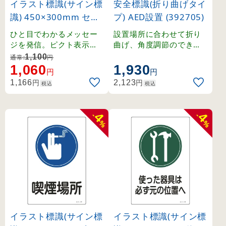
イラスト標識(サイン標
安全標識(折り曲げタイ
識) 450×300mm セキ
プ) AED設置 (392705)
ュリティシステム作動
ひと目でわかるメッセー
設置場所に合わせて折り
中 (94111)
ジを発信。ピクト表示で
曲げ、角度調節のできる
分かりやすいサイン標識
標識。2面表示で視認性が
1,100
通常:
円
です。
高く、天井や壁面への設
1,060
1,930
円
円
置に最適です。
円
円
1,166
2,123
税込
税込
4
4
-
-
%
%
イラスト標識(サイン標
イラスト標識(サイン標