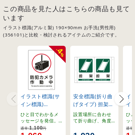
この商品を見た人はこちらの商品も見て
います
イラスト標識(アルミ製) 190×90mm お手洗(男性用)
(356101)と比較・検討されるアイテムのご紹介です。
4
-
%
イラスト標識(サ
安全標識(折り曲
イ
イン標識)
げタイプ) 担架
イ
450×300mm 防
(392702)
45
ひと目でわかるメ
設置場所に合わせ
ひ
犯カメラ作動中
キ
ッセージを発信。
て折り曲げ、角度
ッ
ピクト表示で分か
調節のできる標
ピ
(94110)
テ
1,100
通常:
円
通常:
りやすいサイン標
識。2面表示で視認
り