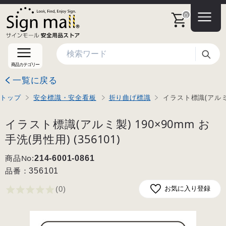
0
検索
商品カテゴリー
一覧に戻る
トップ
安全標識・安全看板
折り曲げ標識
イラスト標識(アルミ製)
イラスト標識(アルミ製) 190×90mm お
手洗(男性用) (356101)
商品No:
214-6001-0861
品番：
356101
(0
)
お気に入り登録