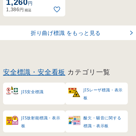
1,260
標識。2面表示で視認性が
円
高く、天井や壁面への設
円
1,386
税込
置に最適です。
折り曲げ標識 をもっと見る
安全標識・安全看板
カテゴリ一覧
JISレーザ標識・表示
JIS安全標識
板
JIS放射能標識・表示
酸欠・騒音に関する
板
標識・表示板