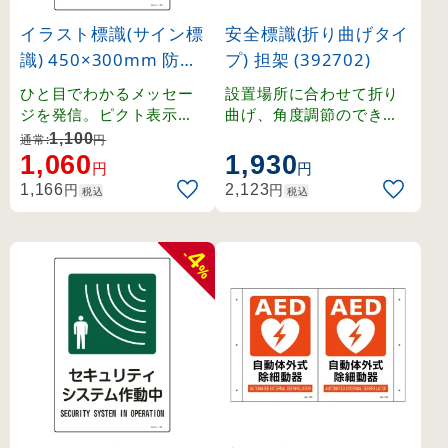
イラスト標識(サイン標
安全標識(折り曲げタイ
識) 450×300mm 防犯
プ) 担架 (392702)
カメラ作動中 (94110)
ひと目でわかるメッセー
設置場所に合わせて折り
ジを発信。ピクト表示で
曲げ、角度調節のできる
分かりやすいサイン標識
標識。2面表示で視認性が
1,100
通常:
円
です。
高く、天井や壁面への設
1,060
1,930
円
円
置に最適です。
円
円
1,166
2,123
税込
税込
4
-
%