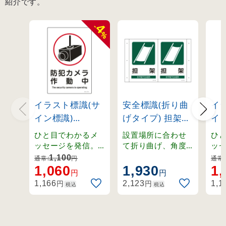
紹介です。
4
-
%
イラスト標識(サ
安全標識(折り曲
イ
イン標識)
げタイプ) 担架
イ
450×300mm 防
(392702)
45
ひと目でわかるメ
設置場所に合わせ
ひ
犯カメラ作動中
キ
ッセージを発信。
て折り曲げ、角度
ッ
ピクト表示で分か
調節のできる標
ピ
(94110)
テ
1,100
通常:
円
通常:
りやすいサイン標
識。2面表示で視認
り
1,060
1,930
1,
(94
円
円
識です。
性が高く、天井や
識
円
円
1,166
2,123
1,1
税込
税込
壁面への設置に最
適です。