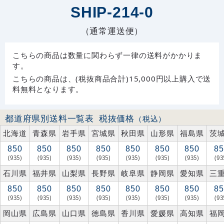
SHIP-214-0
（通常運送便）
こちらの商品は数量に関わらず一律の送料がかかりま
す。
こちらの商品は、(税抜商品合計)15,000円以上購入で送
料無料となります。
都道府県別送料一覧表
税抜価格
（税込）
北海道
青森県
岩手県
宮城県
秋田県
山形県
福島県
茨
850
850
850
850
850
850
850
85
(935)
(935)
(935)
(935)
(935)
(935)
(935)
(93
石川県
福井県
山梨県
長野県
岐阜県
静岡県
愛知県
三
850
850
850
850
850
850
850
85
(935)
(935)
(935)
(935)
(935)
(935)
(935)
(93
岡山県
広島県
山口県
徳島県
香川県
愛媛県
高知県
福