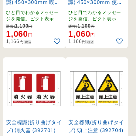
識) 450×300mm 喫煙
識) 450×300mm 使っ
場所 (94103)
た器具は必ず元の位置
ひと目でわかるメッセー
ひと目でわかるメッセー
へ (94106)
ジを発信。ピクト表示で
ジを発信。ピクト表示で
分かりやすいサイン標識
分かりやすいサイン標識
1,100
1,100
通常:
円
通常:
円
です。
です。
1,060
1,060
円
円
円
円
1,166
1,166
税込
税込
安全標識(折り曲げタイ
安全標識(折り曲げタイ
プ) 消火器 (392701)
プ) 頭上注意 (392704)