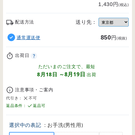
円
1,430
(税込)
送り先：
配送方法
850
円
通常運送便
(税抜)
出荷日
ただいまのご注文で、最短
8月19日
8月18日
～
出荷
注意事項・ご案内
代引き：
不可
返品条件：
返品可
選択中の表記
: お手洗(男性用)