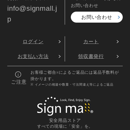
お問い合わせ
info@signmall.j
お問い合わせ
p
ログイン
カート
お支払い方法
領収書発行
お客様ご都合
によるご返品には返品手数料が
※
掛かります。
ご注意
※ イメージの相違や数量・寸法間違え等によるご返品
安全用品ストア
すべての現場に「安全」を。