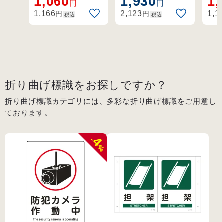
1,060
1,930
1,
(94
円
円
識です。
性が高く、天井や
識
円
円
1,166
2,123
1,1
税込
税込
壁面への設置に最
適です。
折り曲げ標識をお探しですか？
折り曲げ標識カテゴリには、多彩な折り曲げ標識をご用意し
ております。
4
-
%