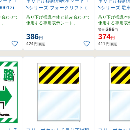
ート T
吊り下げ標識用表示シート T
吊り下げ標識用
0012)
Sシリーズ フォークリフト (1
Sシリーズ 駐車禁
00014)
み合わせて
吊り下げ標識本体と組み合わせて
吊り下げ標識本
ト。
使用する専用表示シート。
使用する専用表
386
通常:
円
386
374
円
円
円
円
424
411
税込
税込