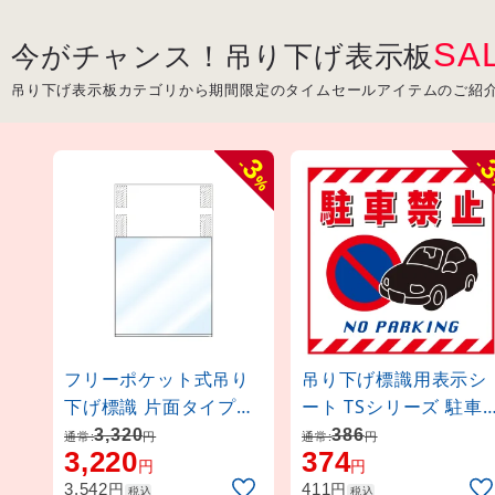
SA
今がチャンス！吊り下げ表示板
吊り下げ表示板カテゴリから期間限定のタイムセールアイテムのご紹
3
-
-
%
フリーポケット式吊り
吊り下げ標識用表示シ
下げ標識 片面タイプ
ート TSシリーズ 駐車
(100030)
禁止 (100015)
3,320
386
通常:
円
通常:
円
3,220
374
円
円
円
円
3,542
411
税込
税込