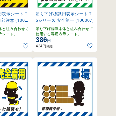
表示シート T
吊り下げ標識用表示シート T
部注意 (10000
Sシリーズ 安全第一 (100007)
体と組み合わせて
吊り下げ標識本体と組み合わせて
示シート。
使用する専用表示シート。
386
円
円
424
税込