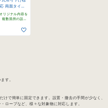
ト式吊り下げ標
対応 両面タイプ
2)
のオリジナル内容を
。複数箇所の設置
組セット。
います。
るだけで簡単に固定できます。設置・撤去の手間が少なく、
ン・ロープなど、様々な対象物に対応します。