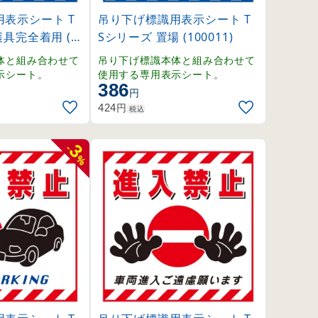
表示シート T
吊り下げ標識用表示シート T
具完全着用 (1
Sシリーズ 置場 (100011)
体と組み合わせて
吊り下げ標識本体と組み合わせて
示シート。
使用する専用表示シート。
386
円
円
424
税込
3
-
%