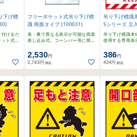
り下げ標
フリーポケット式吊り下げ標
吊り下げ標識用
0)
識 両面タイプ (100031)
Sシリーズ 立入禁
き付けるだ
表・裏で異なる表示が可能な両面
吊り下げ標識本
ケット式で
差し込み式。コーンバー等に簡単
使用する専用表
替え可能。
設置。
2,530
386
円
円
円
円
2,783
424
税込
税込