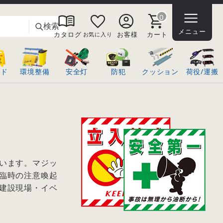
0
検索
メニュー
カタログ
お客様
カート
お気に入り
ンド
環境整備
安全灯
防犯
クッション
荷役/運搬
います。マジッ
臨時の注意喚起
建設現場・イベ