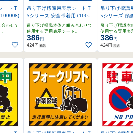
ート T
吊り下げ標識用表示シート T
吊り下げ標識用
00008)
Sシリーズ 安全帯着用 (10000
Sシリーズ 保護
9)
00010)
み合わせて
吊り下げ標識本体と組み合わせて
吊り下げ標識本
ト。
使用する専用表示シート。
使用する専用表
386
386
円
円
円
円
424
424
税込
税込