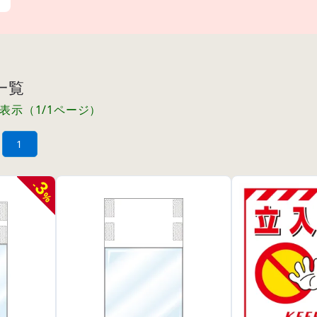
一覧
件表示（1/1ページ）
1
3
-
%