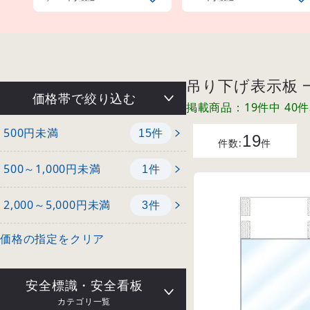
吊り下げ表示板 
価格帯で絞り込む
掲載商品：19件中 40
500円未満
件
15
19
件数:
件
500～1,000円未満
件
1
2,000～5,000円未満
件
3
価格の指定をクリア
安全標識・安全看板
カテゴリ一覧