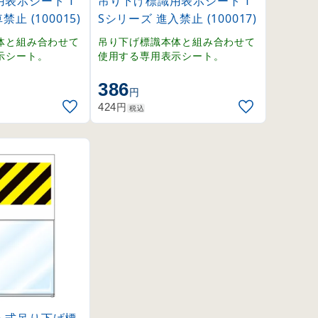
表示シート T
吊り下げ標識用表示シート T
止 (100015)
Sシリーズ 進入禁止 (100017)
体と組み合わせて
吊り下げ標識本体と組み合わせて
示シート。
使用する専用表示シート。
386
円
円
424
税込