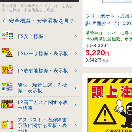
安全標識・安全看板カテゴリには、を含む、
様々な標識・安全用品をご用意
フリーポケット式吊
安全標識・安全看板を見る
識 片面タイプ (10003
単管やコーンバーに巻
JIS安全標識
けの簡単設置標識。ポ
表示内容を自由に差し
3,320
通常:
円
3,220
JISレーザ標識・表示板
円
円
3,542
税込
JIS放射能標識・表示板
酸欠・騒音に関する標
識・表示板
LP高圧ガスに関する表
示標識
アスベスト・石綿障害
予防に関する看板・表
示板