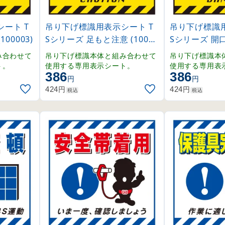
ート T
吊り下げ標識用表示シート T
吊り下げ標識用
00003)
Sシリーズ 足もと注意 (10000
Sシリーズ 開口
4)
6)
み合わせて
吊り下げ標識本体と組み合わせて
吊り下げ標識本
ト。
使用する専用表示シート。
使用する専用表
386
386
円
円
円
円
424
424
税込
税込