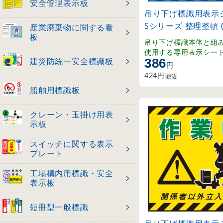
安全管理表示板
吊り下げ標識用表示シ
Sシリーズ 整理整頓 (1
産業廃棄物に関する看
板
吊り下げ標識本体と組
使用する専用表示シー
建災防統一安全標識板
386
円
円
424
税込
船舶用標識板
クレーン・玉掛け用表
示板
スイッチに関する表示
プレート
工場構内用標識・安全
表示板
短冊型一般標識