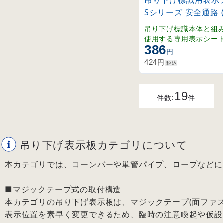
吊り下げ標識用表示シ
Sシリーズ 安全通路 (1
吊り下げ標識本体と組
使用する専用表示シー
386
円
円
424
税込
19
件数:
件
吊り下げ表示板カテゴリについて
本カテゴリでは、コーンバーや単管パイプ、ロープなどに
■マジックテープ式の取付構造
本カテゴリの吊り下げ表示板は、マジックテープ(面ファ
表示位置を素早く変更できるため、臨時の注意喚起や仮設