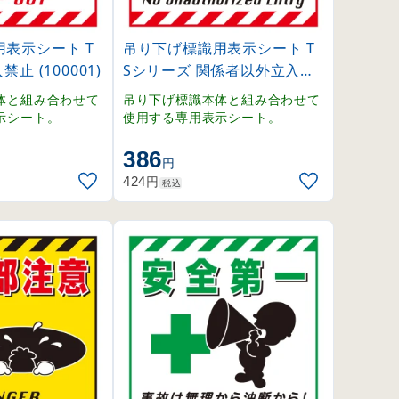
表示シート T
吊り下げ標識用表示シート T
止 (100001)
Sシリーズ 関係者以外立入禁
止 (100002)
体と組み合わせて
吊り下げ標識本体と組み合わせて
示シート。
使用する専用表示シート。
386
円
円
424
税込