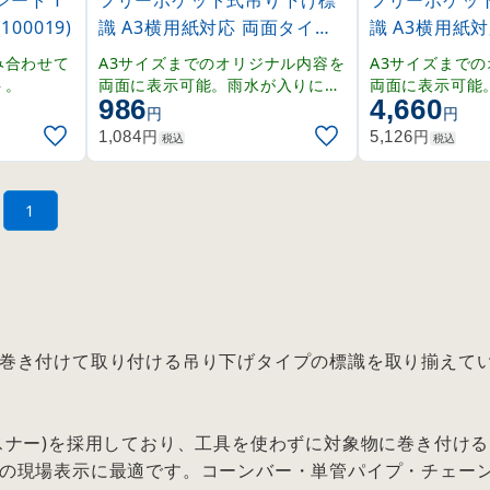
ート T
フリーポケット式吊り下げ標
フリーポケッ
00019)
識 A3横用紙対応 両面タイプ
識 A3横用紙
1枚 (100101)
5枚1組 (10010
み合わせて
A3サイズまでのオリジナル内容を
A3サイズまで
ト。
両面に表示可能。雨水が入りにく
両面に表示可能
986
4,660
い下部ファスナー仕様。
に便利な5枚1
円
円
円
円
1,084
5,126
税込
税込
1
巻き付けて取り付ける吊り下げタイプの標識を取り揃えて
スナー)を採用しており、工具を使わずに対象物に巻き付け
の現場表示に最適です。コーンバー・単管パイプ・チェー