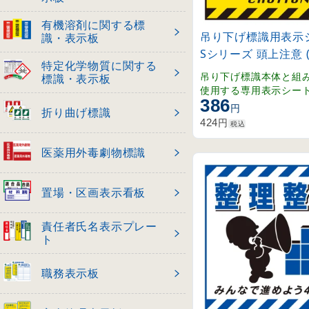
有機溶剤に関する標
吊り下げ標識用表示シ
識・表示板
Sシリーズ 頭上注意 (1
特定化学物質に関する
吊り下げ標識本体と組
標識・表示板
使用する専用表示シー
386
円
折り曲げ標識
円
424
税込
医薬用外毒劇物標識
置場・区画表示看板
責任者氏名表示プレー
ト
職務表示板