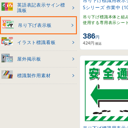
吊り下げ標識用表示シ
英語表記表示サイン標
Sシリーズ 作業中 (10
識板
吊り下げ標識本体と組
使用する専用表示シー
吊り下げ表示板
386
円
イラスト標識看板
円
424
税込
屋外掲示板
標識製作用素材