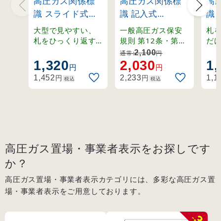
高圧ガス関係標
高圧ガス関係標
高
識 スライド式ボ
識 記入式
識
ンベ札 回転タイ
600×450mm LP
ン
大型で見やすい、
一般高圧ガス保安
札
プ 130×60mm
ガス供給設備 燃
プ 
札をひっくり返す
規則 第12条・第13
だ
と表示が変わる回
条・第70条・関係
「
(42015)
火気厳禁 無断立
(42
2,100
通常:
円
転式ボンベ札。
例示基準1-4-1,2、
り
1,320
2,030
1,
入禁止 (39304)
円
円
その他。
プ
円
円
1,452
2,233
1,1
税込
税込
高圧ガス置場・事業者表示をお探しです
か？
高圧ガス置場・事業者表示カテゴリには、多彩な高圧ガス置
場・事業者表示をご用意しております。
3
-