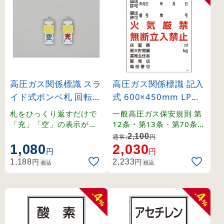
高圧ガス関係標識 スラ
高圧ガス関係標識 記入
イド式ボンベ札 回転タ
式 600×450mm LPガ
イプ 90×35mm (4201
ス貯蔵施設 燃 火気厳
札をひっくり返すだけで
一般高圧ガス保安規則 第
4)
禁 無断立入禁止 (3930
「充」「空」の表示が切
12条・第13条・第70条・
り替わる回転タイプ。
関係例示基準1-4-1,2、そ
6)
2,100
通常:
円
の他。
1,080
2,030
円
円
円
円
1,188
2,233
税込
税込
4
4
-
-
%
%