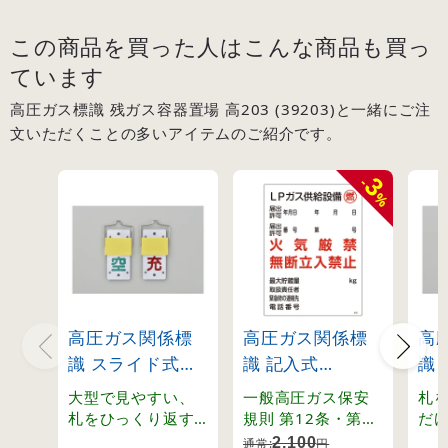
この商品を買った人はこんな商品も買っ
ています
高圧ガス標識 残ガス容器置場 高203 (39203)と一緒にご注
文いただくことの多いアイテムのご紹介です。
3
-
%
高圧ガス関係標
高圧ガス関係標
高
識 スライド式ボ
識 記入式
識
ンベ札 回転タイ
600×450mm LP
ン
大型で見やすい、
一般高圧ガス保安
札
プ 130×60mm
ガス供給設備 燃
プ 
札をひっくり返す
規則 第12条・第13
だ
と表示が変わる回
条・第70条・関係
「
(42015)
火気厳禁 無断立
(42
2,100
通常:
円