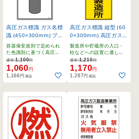
高圧ガス標識 ガス名標
高圧ガス標識 縦型 (60
識 (450×300mm) プロ
0×300mm) 高圧ガス
パン (39101)
製造所 (39212)
容器保安規則で定められ
製造所や貯蔵所の入口・
た色識別に基づく高圧ガ
柱などへの設置に適した
ス関係の標識です。
縦長タイプの標識。
1,100
1,210
通常:
円
通常:
円
1,060
1,170
円
円
円
円
1,166
1,287
税込
税込