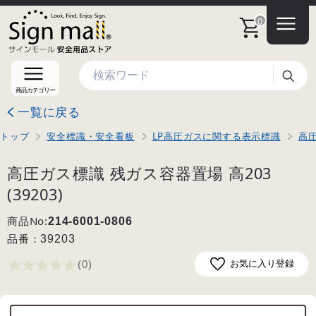
0
検索
商品カテゴリー
一覧に戻る
トップ
安全標識・安全看板
LP高圧ガスに関する表示標識
高
高圧ガス標識 残ガス容器置場 高203
(39203)
商品No:
214-6001-0806
品番：
39203
(0
)
お気に入り登録