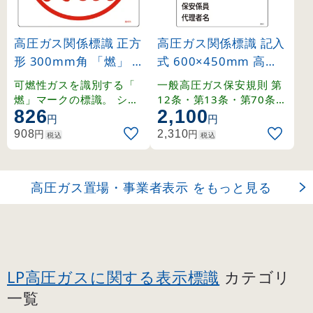
高圧ガス関係標識 正方
高圧ガス関係標識 記入
形 300mm角 「燃」 (
式 600×450mm 高圧
39403)
ガス製造事業所 火気厳
可燃性ガスを識別する「
一般高圧ガス保安規則 第
禁 無用者立入禁止 (39
燃」マークの標識。 シン
12条・第13条・第70条・
826
2,100
プルかつ強力な警告表示
関係例示基準1-4-1,2、そ
303)
円
円
で事故を未然に防ぎます
の他。
円
円
908
2,310
税込
税込
。
高圧ガス置場・事業者表示 をもっと見る
LP高圧ガスに関する表示標識
カテゴリ
一覧