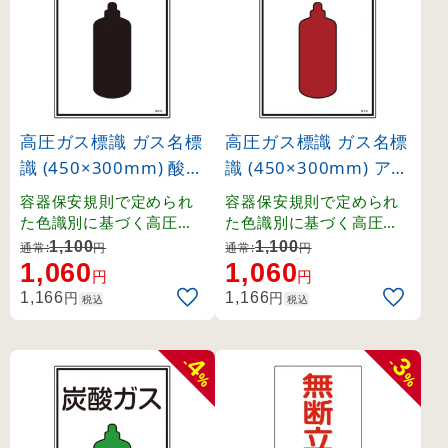
高圧ガス標識 ガス名標
高圧ガス標識 ガス名標
識 (450×300mm) 酸素
識 (450×300mm) アセ
(39103)
チレン (39106)
容器保安規則で定められ
容器保安規則で定められ
た色識別に基づく高圧ガ
た色識別に基づく高圧ガ
ス関係の標識です。
ス関係の標識です。
1,100
1,100
通常:
円
通常:
円
1,060
1,060
円
円
円
円
1,166
1,166
税込
税込
4
3
-
-
%
%