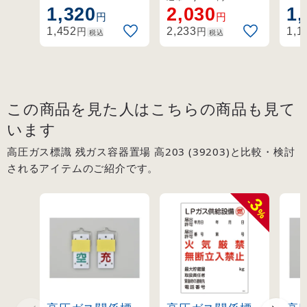
転式ボンベ札。
例示基準1-4-1,2、
り
1,320
2,030
1,
入禁止 (39304)
円
円
その他。
プ
円
円
1,452
2,233
1,1
税込
税込
この商品を見た人はこちらの商品も見て
います
高圧ガス標識 残ガス容器置場 高203 (39203)と比較・検討
されるアイテムのご紹介です。
3
-
%