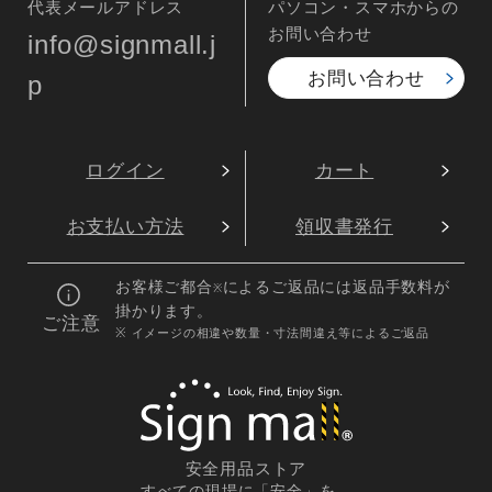
代表メールアドレス
パソコン・スマホからの
お問い合わせ
info@signmall.j
お問い合わせ
p
ログイン
カート
お支払い方法
領収書発行
お客様ご都合
によるご返品には返品手数料が
※
掛かります。
ご注意
※ イメージの相違や数量・寸法間違え等によるご返品
安全用品ストア
すべての現場に「安全」を。