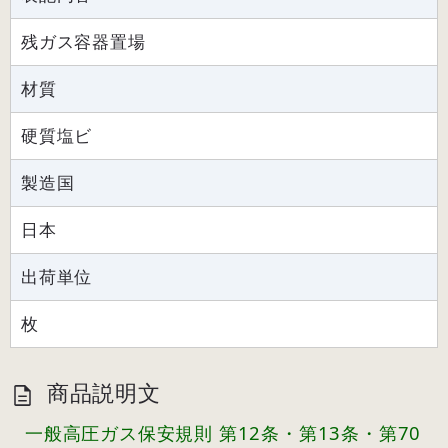
残ガス容器置場
材質
硬質塩ビ
製造国
日本
出荷単位
枚
商品説明文
一般高圧ガス保安規則 第12条・第13条・第70