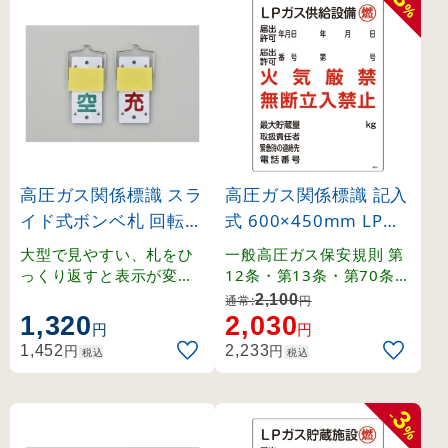
%
高圧ガス関係標識 スラ
高圧ガス関係標識 記入
イド式ボンベ札 回転タ
式 600×450mm LPガ
イプ 130×60mm (420
ス供給設備 燃 火気厳
大型で見やすい、札をひ
一般高圧ガス保安規則 第
15)
禁 無断立入禁止 (3930
っくり返すと表示が変わ
12条・第13条・第70条・
る回転式ボンベ札。
関係例示基準1-4-1,2、そ
4)
2,100
通常:
円
の他。
1,320
2,030
円
円
円
円
1,452
2,233
税込
税込
3
-
%