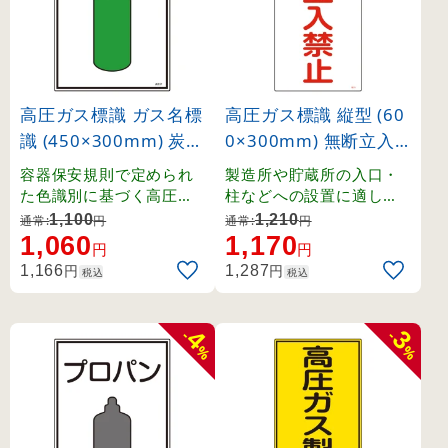
高圧ガス標識 ガス名標
高圧ガス標識 縦型 (60
識 (450×300mm) 炭酸
0×300mm) 無断立入
ガス (39107)
禁止 (39211)
容器保安規則で定められ
製造所や貯蔵所の入口・
た色識別に基づく高圧ガ
柱などへの設置に適した
ス関係の標識です。
縦長タイプの標識。
1,100
1,210
通常:
円
通常:
円
1,060
1,170
円
円
円
円
1,166
1,287
税込
税込
4
3
-
-
%
%