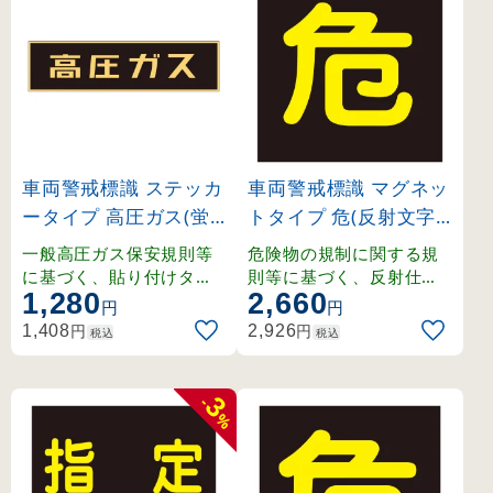
車両警戒標識 ステッカ
車両警戒標識 マグネッ
ータイプ 高圧ガス(蛍
トタイプ 危(反射文字)
光文字) 150×750mm (
300mm角×0.8mm (4
一般高圧ガス保安規則等
危険物の規制に関する規
44003)
3012)
に基づく、貼り付けタイ
則等に基づく、反射仕様
1,280
2,660
プの車両警戒標識。
のマグネット式車両警戒
円
円
標識。
円
円
1,408
2,926
税込
税込
3
-
%