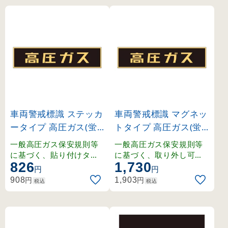
車両警戒標識 ステッカ
車両警戒標識 マグネッ
ータイプ 高圧ガス(蛍
トタイプ 高圧ガス(蛍
光文字) 120×600mm (
光文字) 120×600×0.8
一般高圧ガス保安規則等
一般高圧ガス保安規則等
44002)
mm (43004)
に基づく、貼り付けタイ
に基づく、取り外し可能
826
1,730
プの車両警戒標識。
なマグネット式車両警戒
円
円
標識。
円
円
908
1,903
税込
税込