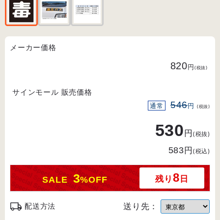
メーカー価格
820
円
(税抜)
サインモール 販売価格
546
通常
円
(税抜)
530
円
(税抜)
円
583
(税込)
8
3
残り
日
SALE
%OFF
送り先：
配送方法