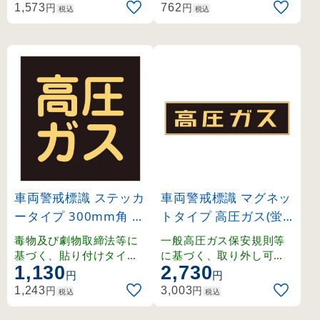
標識。
円
円
1,573
762
税込
税込
車両警戒標識 ステッカ
車両警戒標識 マグネッ
ータイプ 300mm角 高
トタイプ 高圧ガス(蛍
圧ガス(蛍光文字) (440
光文字) 150×750×0.8
毒物及び劇物取締法等に
一般高圧ガス保安規則等
08)
mm (43001)
基づく、貼り付けタイプ
に基づく、取り外し可能
1,130
2,730
の車両警戒標識。
なマグネット式車両警戒
円
円
標識。
円
円
1,243
3,003
税込
税込