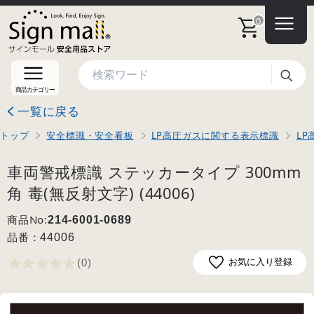
0
検索
商品カテゴリー
一覧に戻る
トップ
安全標識・安全看板
LP高圧ガスに関する表示標識
LP
車両警戒標識 ステッカータイプ 300mm
角 毒(無反射文字) (44006)
商品No:
214-6001-0689
品番：
44006
(0
)
お気に入り登録