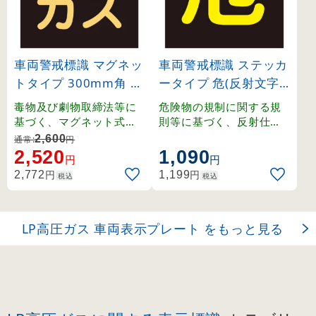
車両警戒標識 マグネッ
車両警戒標識 ステッカ
トタイプ 300mm角 高
ータイプ 危(反射文字)
圧ガス(蛍光文字) (430
300mm角 (44005)
毒物及び劇物取締法等に
危険物の規制に関する規
17)
基づく、マグネット式車
則等に基づく、反射仕様
両警戒標識。
の貼り付けタイプ車両警
2,600
通常:
円
戒標識。
2,520
1,090
円
円
円
円
2,772
1,199
税込
税込
LP高圧ガス 車両表示プレート をもっと見る