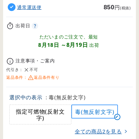
850
円
通常運送便
(税抜)
出荷日
ただいまのご注文で、最短
8月19日
8月18日
～
出荷
注意事項・ご案内
代引き：
不可
返品条件：
返品条件有り
選択中の表示
: 毒(無反射文字)
指定可燃物(反射文
毒(無反射文字)
字)
全ての商品
を見る
2