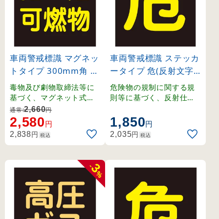
車両警戒標識 マグネッ
車両警戒標識 ステッカ
トタイプ 300mm角 指
ータイプ 危(反射文字)
定可燃物(反射文字) (4
400mm角 (44004)
毒物及び劇物取締法等に
危険物の規制に関する規
3020)
基づく、マグネット式車
則等に基づく、反射仕様
両警戒標識。
の貼り付けタイプ車両警
2,660
通常:
円
戒標識。
2,580
1,850
円
円
円
円
2,838
2,035
税込
税込
3
-
%