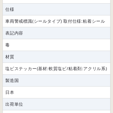
仕様
車両警戒標識(シールタイプ) 取付仕様:粘着シール
表記内容
毒
材質
塩ビステッカー(基材:軟質塩ビ/粘着剤:アクリル系)
製造国
日本
出荷単位