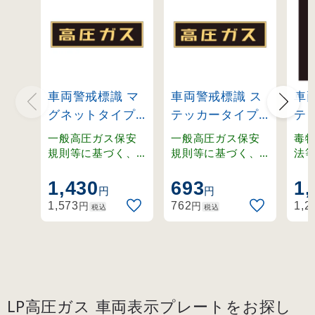
車両警戒標識 マ
車両警戒標識 ス
車
グネットタイプ
テッカータイプ
テ
高圧ガス(蛍光文
高圧ガス(蛍光文
30
一般高圧ガス保安
一般高圧ガス保安
毒
字)
字) 110×510mm
ガス
規則等に基づく、
規則等に基づく、
法
取り外し可能なマ
貼り付けタイプの
り
110×510×0.8m
(44007)
(44
グネット式車両警
車両警戒標識。
両
1,430
693
1,
m (43006)
円
円
戒標識。
円
円
1,573
762
1,2
税込
税込
LP高圧ガス 車両表示プレートをお探し