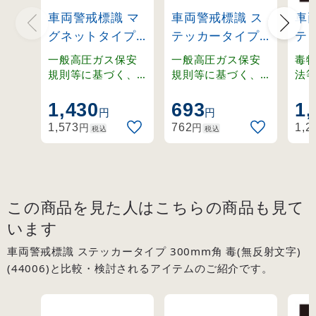
車両警戒標識 マ
車両警戒標識 ス
車
グネットタイプ
テッカータイプ
テ
高圧ガス(蛍光文
高圧ガス(蛍光文
30
一般高圧ガス保安
一般高圧ガス保安
毒
字)
字) 110×510mm
ガス
規則等に基づく、
規則等に基づく、
法
取り外し可能なマ
貼り付けタイプの
り
110×510×0.8m
(44007)
(44
グネット式車両警
車両警戒標識。
両
1,430
693
1,
m (43006)
円
円
戒標識。
円
円
1,573
762
1,2
税込
税込
この商品を見た人はこちらの商品も見て
います
車両警戒標識 ステッカータイプ 300mm角 毒(無反射文字)
(44006)と比較・検討されるアイテムのご紹介です。