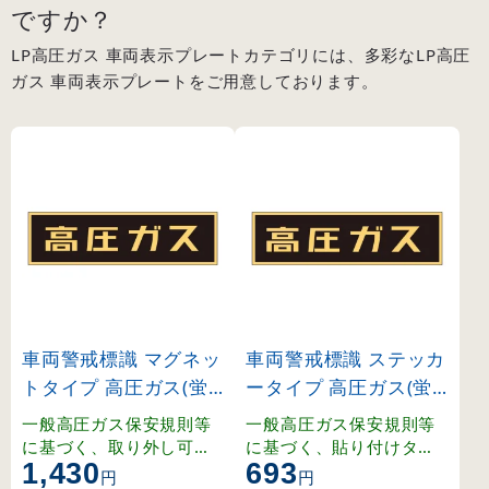
ですか？
LP高圧ガス 車両表示プレートカテゴリには、多彩なLP高圧
ガス 車両表示プレートをご用意しております。
車両警戒標識 マグネッ
車両警戒標識 ステッカ
トタイプ 高圧ガス(蛍
ータイプ 高圧ガス(蛍
光文字) 110×510×0.8
光文字) 110×510mm (
一般高圧ガス保安規則等
一般高圧ガス保安規則等
mm (43006)
44007)
に基づく、取り外し可能
に基づく、貼り付けタイ
1,430
693
なマグネット式車両警戒
プの車両警戒標識。
円
円