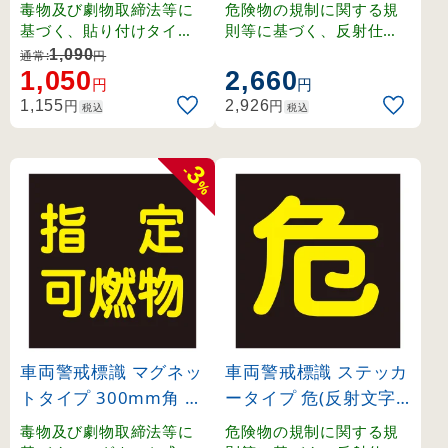
定可燃物(反射文字) (4
300mm角×0.8mm (4
毒物及び劇物取締法等に
危険物の規制に関する規
4009)
3012)
基づく、貼り付けタイプ
則等に基づく、反射仕様
の車両警戒標識。
のマグネット式車両警戒
1,090
通常:
円
標識。
1,050
2,660
円
円
円
円
1,155
2,926
税込
税込
3
-
%
車両警戒標識 マグネッ
車両警戒標識 ステッカ
トタイプ 300mm角 指
ータイプ 危(反射文字)
定可燃物(反射文字) (4
400mm角 (44004)
毒物及び劇物取締法等に
危険物の規制に関する規