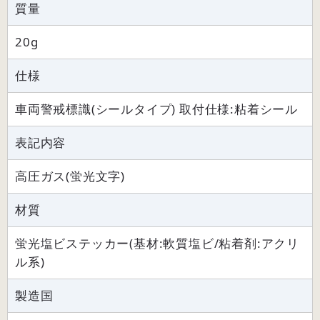
質量
20g
仕様
車両警戒標識(シールタイプ) 取付仕様:粘着シール
表記内容
高圧ガス(蛍光文字)
材質
蛍光塩ビステッカー(基材:軟質塩ビ/粘着剤:アクリ
ル系)
製造国