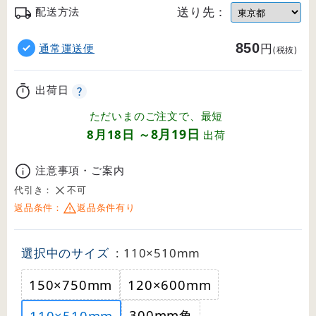
送り先：
配送方法
850
円
通常運送便
(税抜)
出荷日
ただいまのご注文で、最短
8月19日
8月18日
～
出荷
注意事項・ご案内
代引き：
不可
返品条件：
返品条件有り
選択中のサイズ
: 110×510mm
150×750mm
120×600mm
300mm角
110×510mm