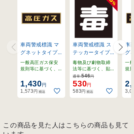
%
車両警戒標識 マ
車両警戒標識 ス
車
グネットタイプ
テッカータイプ
グ
高圧ガス(蛍光文
300mm角 毒(無
高
一般高圧ガス保安
毒物及び劇物取締
一
字)
反射文字)
字)
規則等に基づく、
法等に基づく、貼
規
取り外し可能なマ
り付けタイプの車
取
110×510×0.8m
(44006)
15
546
通常:
円
グネット式車両警
両警戒標識。
グ
1,430
530
2,
m (43006)
m (
円
円
戒標識。
戒
円
円
1,573
583
3,0
税込
税込
この商品を見た人はこちらの商品も見て
います