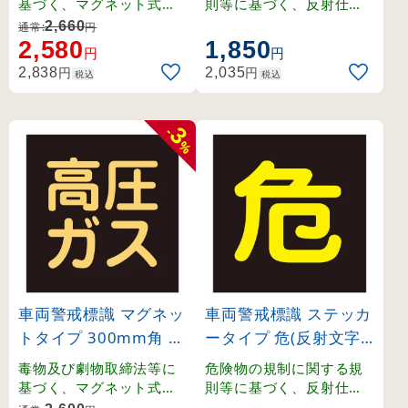
3020)
基づく、マグネット式車
則等に基づく、反射仕様
両警戒標識。
の貼り付けタイプ車両警
2,660
通常:
円
戒標識。
2,580
1,850
円
円
円
円
2,838
2,035
税込
税込
3
-
%
車両警戒標識 マグネッ
車両警戒標識 ステッカ
トタイプ 300mm角 高
ータイプ 危(反射文字)
圧ガス(蛍光文字) (430
300mm角 (44005)
毒物及び劇物取締法等に
危険物の規制に関する規
17)
基づく、マグネット式車
則等に基づく、反射仕様
両警戒標識。
の貼り付けタイプ車両警