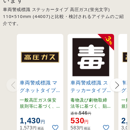
車両警戒標識 ステッカータイプ 高圧ガス(蛍光文字)
110×510mm (44007)と比較・検討されるアイテムのご紹
介です。
3
-
%
車両警戒標識 マ
車両警戒標識 ス
車
グネットタイプ
テッカータイプ
グ
高圧ガス(蛍光文
300mm角 毒(無
高
一般高圧ガス保安
毒物及び劇物取締
一
字)
反射文字)
字)
規則等に基づく、
法等に基づく、貼
規
取り外し可能なマ
り付けタイプの車
取
110×510×0.8m
(44006)
15
546
通常:
円
グネット式車両警
両警戒標識。
グ
1,430
530
2,
m (43006)
m (
円
円
戒標識。
戒
円
円
1,573
583
3,0
税込
税込