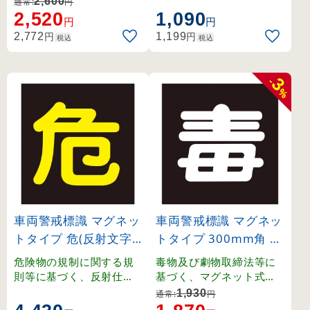
2,600
通常:
円
戒標識。
2,520
1,090
円
円
円
円
2,772
1,199
税込
税込
3
-
%
車両警戒標識 マグネッ
車両警戒標識 マグネッ
トタイプ 危(反射文字)
トタイプ 300mm角 毒
400mm角×0.8mm (4
(無反射文字) (43014)
危険物の規制に関する規
毒物及び劇物取締法等に
3009)
則等に基づく、反射仕様
基づく、マグネット式車
のマグネット式車両警戒
両警戒標識。
1,930
通常:
円
標識。