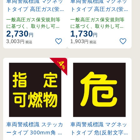
車両警戒標識 マグネッ
車両警戒標識 マグネッ
トタイプ 高圧ガス(蛍
トタイプ 高圧ガス(蛍
光文字) 150×750×0.8
光文字) 120×600×0.8
一般高圧ガス保安規則等
一般高圧ガス保安規則等
mm (43001)
mm (43004)
に基づく、取り外し可能
に基づく、取り外し可能
2,730
1,730
なマグネット式車両警戒
なマグネット式車両警戒
円
円
標識。
標識。
円
円
3,003
1,903
税込
税込
4
-
%
車両警戒標識 ステッカ
車両警戒標識 マグネッ
ータイプ 300mm角 指
トタイプ 危(反射文字)