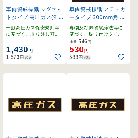
車両警戒標識 マグネッ
車両警戒標識 ステッカ
トタイプ 高圧ガス(蛍
ータイプ 300mm角 毒
光文字) 110×510×0.8
(無反射文字) (44006)
一般高圧ガス保安規則等
毒物及び劇物取締法等に
mm (43006)
に基づく、取り外し可能
基づく、貼り付けタイプ
なマグネット式車両警戒
の車両警戒標識。
546
通常:
円
標識。
1,430
530
円
円
円
円
1,573
583
税込
税込