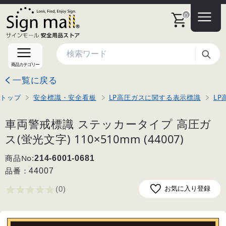
0
検索
商品カテゴリー
一覧に戻る
トップ
安全標識・安全看板
LP高圧ガスに関する表示標識
LP
車両警戒標識 ステッカータイプ 高圧ガ
ス(蛍光文字) 110×510mm (44007)
商品No:
214-6001-0681
品番：
44007
(0
)
お気に入り登録