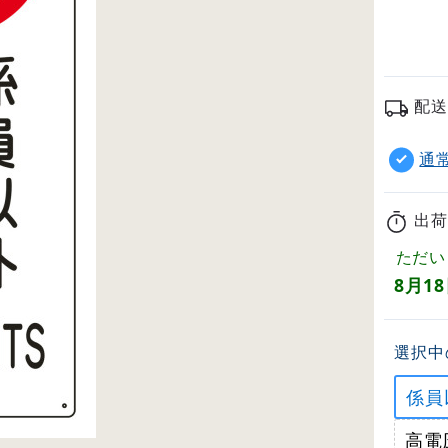
配送
通
出荷
ただい
8月1
選択中
係員
高電