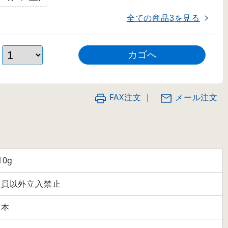
全ての商品
を見る
3
FAX注文
｜
メール注文
10g
係員以外立入禁止
日本