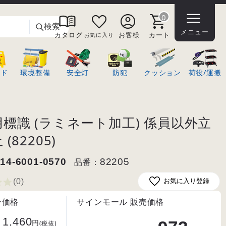
0
検索
メニュー
カタログ
お客様
カート
お気に入り
ンド
環境整備
安全灯
防犯
クッション
荷役/運搬
標識 (ラミネート加工) 係員以外立
(82205)
14-6001-0570
品番：
82205
(0
)
お気に入り登録
ー価格
サインモール 販売価格
1,460
円
(税抜)