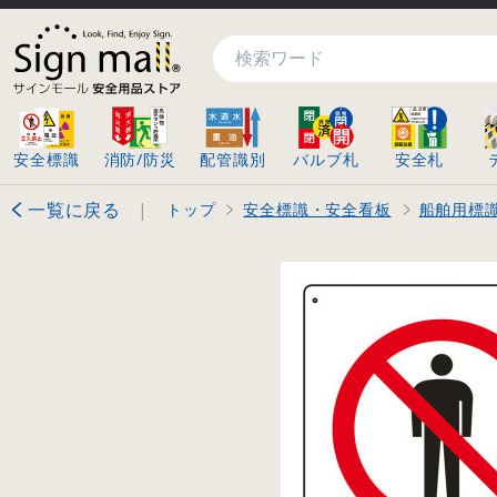
検索
安全標識
消防/防災
配管識別
バルブ札
安全札
一覧に戻る
|
トップ
安全標識・安全看板
船舶用標