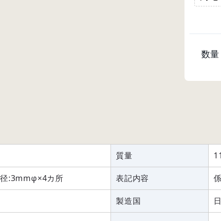
数量
質量
1
径:3mmφ×4カ所
表記内容
製造国