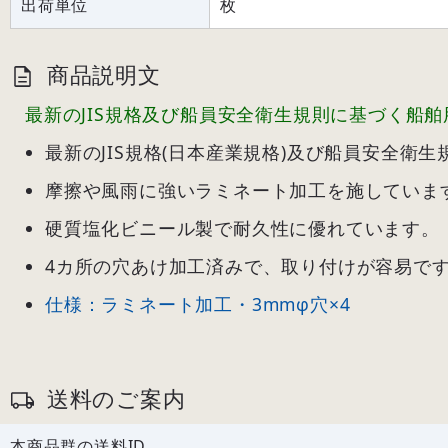
出荷単位
枚
商品説明文
最新のJIS規格及び船員安全衛生規則に基づく船
最新のJIS規格(日本産業規格)及び船員安全衛
摩擦や風雨に強いラミネート加工を施していま
硬質塩化ビニール製で耐久性に優れています。
4カ所の穴あけ加工済みで、取り付けが容易で
仕様：ラミネート加工・3mmφ穴×4
送料のご案内
本商品群の送料ID