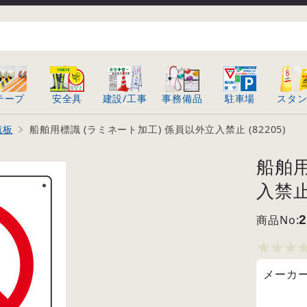
テープ
安全具
建設/工事
事務備品
駐車場
スタ
識板
船舶用標識 (ラミネート加工) 係員以外立入禁止 (82205)
船舶用
入禁止 
商品No:
2
メーカ