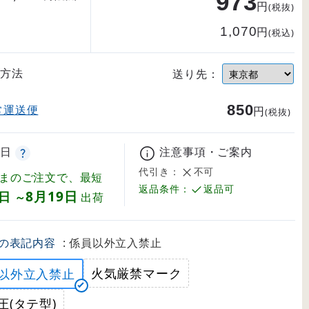
973
円
(税抜)
1,070
円
(税込)
方法
送り先：
850
常運送便
円
(税抜)
日
注意事項・ご案内
代引き：
不可
まのご注文で、最短
返品条件：
返品可
8月19日
8日
～
出荷
の表記内容
: 係員以外立入禁止
火気厳禁マーク
以外立入禁止
圧(タテ型)