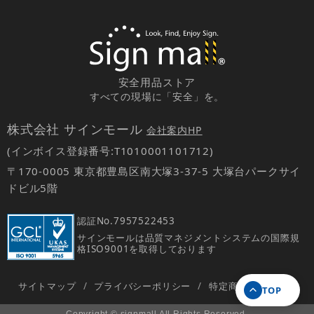
安全用品ストア
すべての現場に「安全」を。
株式会社 サインモール
会社案内HP
(インボイス登録番号:T1010001101712)
〒170-0005 東京都豊島区南大塚3-37-5 大塚台パークサイ
ドビル5階
認証No.
7957522453
サインモールは品質マネジメントシステムの国際規
格ISO9001を取得しております
サイトマップ
/
プライバシーポリシー
/
特定商取引法の表示
TOP
Copyright © signmall All Rights Reserved.