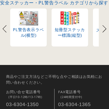
安全ステッカー・PL警告ラベル カテゴリから探す
PL警告表示ラベ
短冊型ステッカ
ステ
ル(横型)
ー標識(縦型)
商品やご注文方法などご不明な点やご相談はお気軽にお
問い合わせください。
お問い合せ電話番号
FAX電話番号
(平日10-12時/13-17時)
(24時間受付中)
03-6304-1350
03-6304-1365