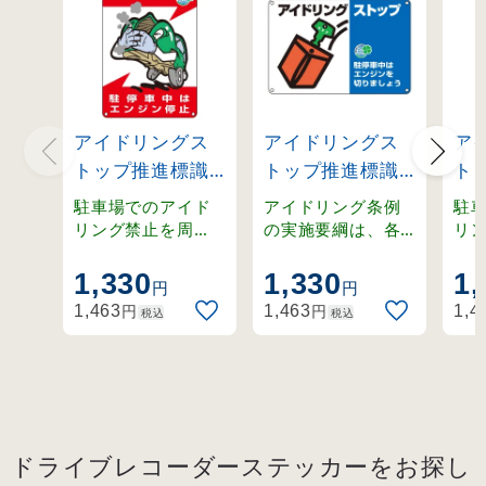
アイドリングス
アイドリングス
ア
トップ推進標識
トップ推進標識
ト
(450×300mm)
(300×450mm)
(4
駐車場でのアイド
アイドリング条例
駐
駐停車中はエン
駐停車中はエン
駐
リング禁止を周
の実施要綱は、各
リ
知。 各自治体のア
自治体によって異
知。
ジン停止
ジンを切りまし
エ
イドリング条例対
なります。
イ
1,330
1,330
1,
(127003)
ょう (127005)
ま
円
円
策に最適な標識で
策
(12
円
円
1,463
1,463
1,4
税込
税込
す。
す
ドライブレコーダーステッカーをお探し