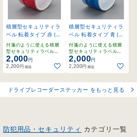
積層型セキュリティラ
積層型セキュリティラ
ベル 転着タイプ 赤 (26
ベル 転着タイプ 青 (26
2048)
2049)
付箋のように使える積層
付箋のように使える積層
型セキュリティラベル。
型セキュリティラベル。
2,000
2,000
剥がすと被着体にメッセ
剥がすと被着体にメッセ
円
円
ージが転写されます。
ージが転写されます。
円
円
2,200
2,200
税込
税込
ドライブレコーダーステッカー をもっと見る
防犯用品・セキュリティ
カテゴリ一覧