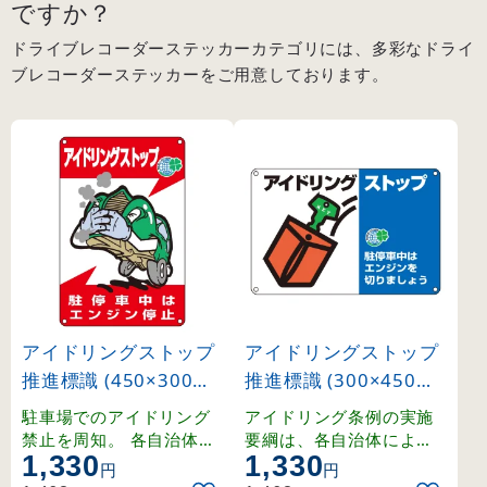
ですか？
ドライブレコーダーステッカーカテゴリには、多彩なドライ
ブレコーダーステッカーをご用意しております。
アイドリングストップ
アイドリングストップ
推進標識 (450×300m
推進標識 (300×450m
m) 駐停車中はエンジ
m) 駐停車中はエンジ
駐車場でのアイドリング
アイドリング条例の実施
ン停止 (127003)
ンを切りましょう (127
禁止を周知。 各自治体の
要綱は、各自治体によっ
1,330
1,330
アイドリング条例対策に
て異なります。
005)
円
円
最適な標識です。