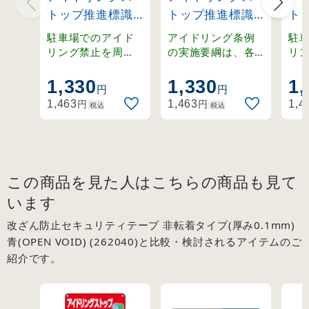
トップ推進標識
トップ推進標識
ト
(450×300mm)
(300×450mm)
(4
駐車場でのアイド
アイドリング条例
駐
駐停車中はエン
駐停車中はエン
駐
リング禁止を周
の実施要綱は、各
リ
知。 各自治体のア
自治体によって異
知。
ジン停止
ジンを切りまし
エ
イドリング条例対
なります。
イ
1,330
1,330
1,
(127003)
ょう (127005)
ま
円
円
策に最適な標識で
策
(12
円
円
1,463
1,463
1,4
税込
税込
す。
す
この商品を見た人はこちらの商品も見て
います
改ざん防止セキュリティテープ 非転着タイプ(厚み0.1mm)
青(OPEN VOID) (262040)と比較・検討されるアイテムのご
紹介です。