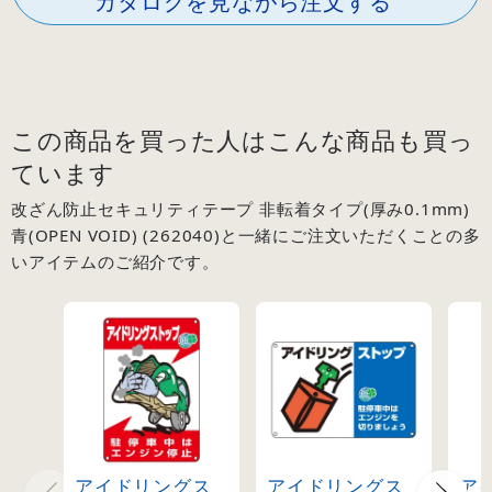
カタログを見ながら注文する
この商品を買った人はこんな商品も買っ
ています
改ざん防止セキュリティテープ 非転着タイプ(厚み0.1mm)
青(OPEN VOID) (262040)と一緒にご注文いただくことの多
いアイテムのご紹介です。
アイドリングス
アイドリングス
ア