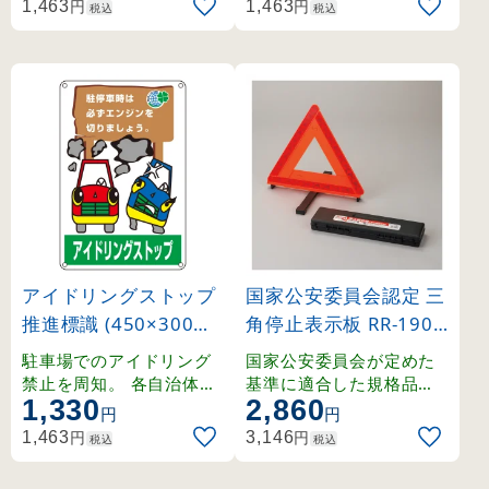
円
円
1,463
1,463
税込
税込
アイドリングストップ
国家公安委員会認定 三
推進標識 (450×300m
角停止表示板 RR-1900
m) 駐停車時は必ずエ
(121060)
駐車場でのアイドリング
国家公安委員会が定めた
ンジンを切りましょう
禁止を周知。 各自治体の
基準に適合した規格品。
1,330
2,860
アイドリング条例対策に
昼夜兼用で、もしもの時
(127004)
円
円
最適な標識です。
の安全確保に役立ちます
円
円
1,463
3,146
税込
税込
。