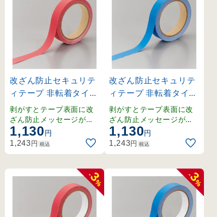
改ざん防止セキュリテ
改ざん防止セキュリテ
ィテープ 非転着タイプ
ィテープ 非転着タイプ
(厚み0.095mm) 赤 (26
(厚み0.095mm) 青 (26
剥がすとテープ表面に改
剥がすとテープ表面に改
2044)
2045)
ざん防止メッセージが現
ざん防止メッセージが現
1,130
1,130
れ、被着体にメッセージ
れ、被着体にメッセージ
円
円
が残らない非転着タイプ
が残らない非転着タイプ
円
円
1,243
1,243
税込
税込
。
。
3
3
-
-
%
%