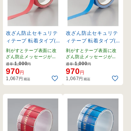
改ざん防止セキュリテ
改ざん防止セキュリテ
ィテープ 転着タイプ(2
ィテープ 転着タイプ(2
0mm幅) 赤 (262046)
0mm幅) 青 (262047)
剥がすとテープ表面に改
剥がすとテープ表面に改
ざん防止メッセージが現
ざん防止メッセージが現
れ、被着体にメッセージ
れ、被着体にメッセージ
1,000
1,000
通常:
円
通常:
円
が転写されるタイプ。
が転写されるタイプ。
970
970
円
円
円
円
1,067
1,067
税込
税込