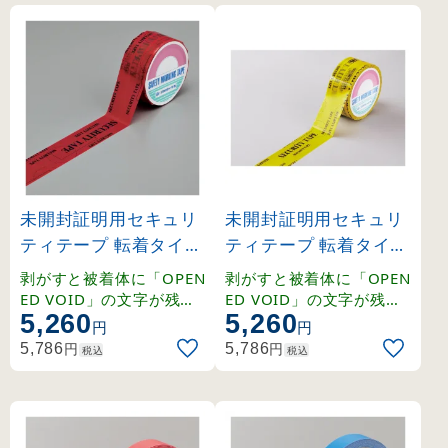
未開封証明用セキュリ
未開封証明用セキュリ
ティテープ 転着タイプ
ティテープ 転着タイプ
(50mm幅) 赤 (262042
(50mm幅) 黄 (262043
剥がすと被着体に「OPEN
剥がすと被着体に「OPEN
)
)
ED VOID」の文字が残る
ED VOID」の文字が残る
5,260
5,260
、未開封証明用のセキュ
、未開封証明用のセキュ
円
円
リティテープ。
リティテープ。
円
円
5,786
5,786
税込
税込