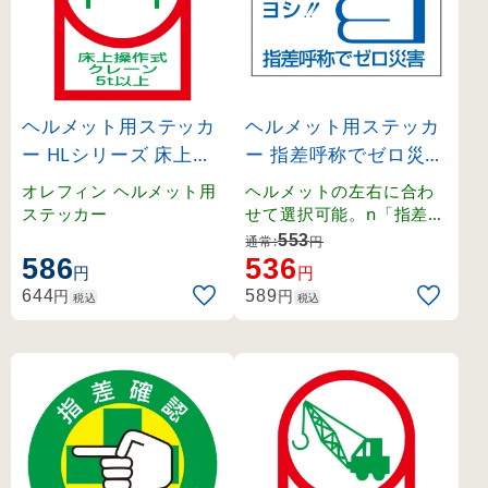
ヘルメット用ステッカ
ヘルメット用ステッカ
ー HLシリーズ 床上操
ー 指差呼称でゼロ災害
作式クレーン5t以上 (2
左向き (204003)
オレフィン ヘルメット用
ヘルメットの左右に合わ
33119)
ステッカー
せて選択可能。n「指差呼
称でゼロ災害」ステッカ
553
通常:
円
ー。
586
536
円
円
円
円
644
589
税込
税込