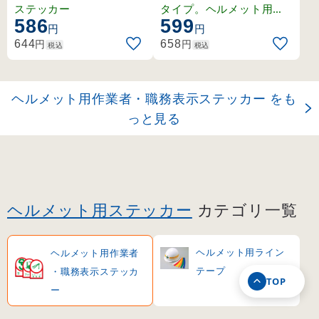
(233103)
ステッカー
タイプ。ヘルメット用の
586
599
スタンダードな緑十字ス
円
円
テッカー。
円
円
644
658
税込
税込
ヘルメット用作業者・職務表示ステッカー をも
っと見る
ヘルメット用ステッカー
カテゴリ一覧
ヘルメット用ライン
ヘルメット用作業者
テープ
・職務表示ステッカ
TOP
ー