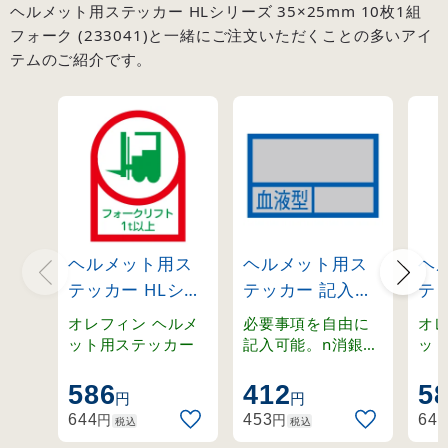
ヘルメット用ステッカー HLシリーズ 35×25mm 10枚1組
フォーク (233041)と一緒にご注文いただくことの多いアイ
テムのご紹介です。
ヘルメット用ス
ヘルメット用ス
ヘ
テッカー HLシリ
テッカー 記入式
テッ
ーズ フォークリ
（小）
ー
オレフィン ヘルメ
必要事項を自由に
オレフ
フト1t以上
32×50mm 血液
ク
ット用ステッカー
記入可能。n消銀地
ッ
の下地を採用した
(233112)
型 (233100)
(23
ステッカー。
586
412
5
円
円
円
円
644
453
644
税込
税込