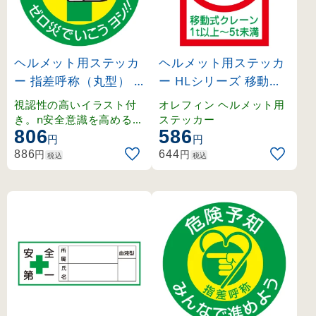
ヘルメット用ステッカ
ヘルメット用ステッカ
ー 指差呼称（丸型）
ー HLシリーズ 移動式
指差確認 ゼロ災でいこ
クレーン1t以上〜5t未
視認性の高いイラスト付
オレフィン ヘルメット用
うヨシ!! (204002)
満 (233116)
き。n安全意識を高める5
ステッカー
806
586
0mm丸型ステッカー。
円
円
円
円
886
644
税込
税込