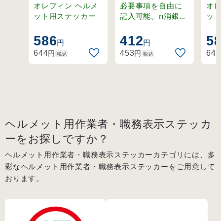
ーズ フォークリ
（小）
ー
オレフィン ヘルメ
必要事項を自由に
オレフ
フト1t以上
32×50mm 血液
ク
ット用ステッカー
記入可能。n消銀地
ッ
の下地を採用した
(233112)
型 (233100)
(23
ステッカー。
586
412
5
円
円
円
円
644
453
644
税込
税込
ヘルメット用作業者・職務表示ステッカ
ーをお探しですか？
ヘルメット用作業者・職務表示ステッカーカテゴリには、多
彩なヘルメット用作業者・職務表示ステッカーをご用意して
おります。