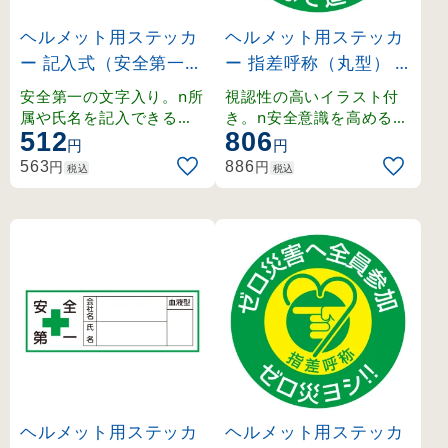
ヘルメット用ステッカ
ヘルメット用ステッカ
ー 記入式（安全第一）
ー 指差呼称（丸型）
30×80mm 所属 (2331
危険予知 みんなで進め
安全第一の文字入り。n所
視認性の高いイラスト付
06)
よう (204007)
属や氏名を記入できるス
き。n安全意識を高める5
512
806
テッカー。
0mm丸型ステッカー。
円
円
円
円
563
886
税込
税込
ヘルメット用ステッカ
ヘルメット用ステッカ