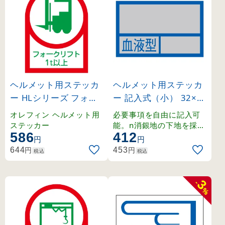
ヘルメット用ステッカ
ヘルメット用ステッカ
ー HLシリーズ フォー
ー 記入式（小） 32×5
クリフト1t以上 (2331
0mm 血液型 (233100)
オレフィン ヘルメット用
必要事項を自由に記入可
12)
ステッカー
能。n消銀地の下地を採用
586
412
したステッカー。
円
円
円
円
644
453
税込
税込
3
-
%