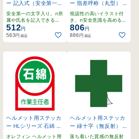
ー 記入式（安全第一）
ー 指差呼称（丸型）
30×80mm 会社名 (23
ゼロ災害へ全員参加 ゼ
安全第一の文字入り。n所
視認性の高いイラスト付
3105)
ロ災ヨシ!! (204008)
属や氏名を記入できるス
き。n安全意識を高める5
512
806
テッカー。
0mm丸型ステッカー。
円
円
円
円
563
886
税込
税込
ヘルメット用ステッカ
ヘルメット用ステッカ
ー HLシリーズ 石綿 作
ー 緑十字（無反射）
業主任者 (233127)
正方形タイプ 10枚1組
オレフィン ヘルメット用
落ち着いた質感の無反射