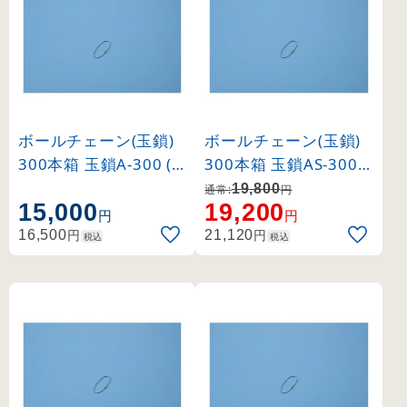
ボールチェーン(玉鎖)
ボールチェーン(玉鎖)
300本箱 玉鎖A-300 (1
300本箱 玉鎖AS-300 (
70012)
170013)
19,800
通常:
円
15,000
19,200
円
円
円
円
16,500
21,120
税込
税込