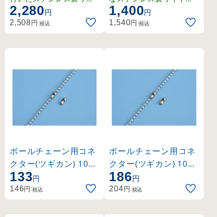
2,280
1,400
ヤー。バルブ表示札の設
リング。バルブ表示札の
円
円
置に最適。
設置に便利。
円
円
2,508
1,540
税込
税込
ボールチェーン用コネ
ボールチェーン用コネ
クター(ツギカン) 10個
クター(ツギカン) 10個
133
186
組 金具03ー10 (13703
組 金具03Sー10 (1370
円
円
4)
35)
円
円
146
204
税込
税込