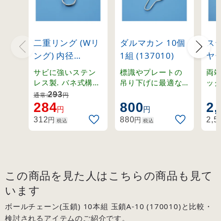
二重リング (Wリ
ダルマカン 10個
ス
ング) 内径
1組 (137010)
ヤ
18mmφ 10個1
ング
サビに強いステン
標識やプレートの
両
組 (137420)
10
レス製. バネ式構造
吊り下げに最適な
ッ
で簡単に取り外し
鉄ユニクロメッキ
ン
(30
293
通常:
円
ができる二重リン
製ダルマカン。
ー
284
800
2,
円
円
グ。
の
円
円
312
880
2,5
税込
税込
この商品を見た人はこちらの商品も見て
います
ボールチェーン(玉鎖) 10本組 玉鎖A-10 (170010)と比較・
検討されるアイテムのご紹介です。