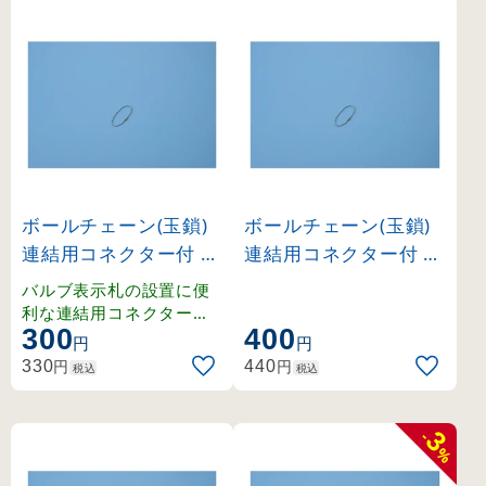
ボールチェーン(玉鎖)
ボールチェーン(玉鎖)
連結用コネクター付 真
連結用コネクター付 ス
ちゅう 150mm 5本1
テンレス 150mm 5本
バルブ表示札の設置に便
組 (170008)
1組 (170009)
利な連結用コネクター付
300
400
きボールチェーン。
円
円
円
円
330
440
税込
税込
3
-
%