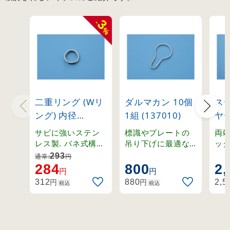
3
-
%
二重リング (Wリ
ダルマカン 10個
ス
ング) 内径
1組 (137010)
ヤ
18mmφ 10個1
ング
サビに強いステン
標識やプレートの
両
組 (137420)
10
レス製. バネ式構造
吊り下げに最適な
ッ
で簡単に取り外し
鉄ユニクロメッキ
ン
(30
293
通常:
円
ができる二重リン
製ダルマカン。
ー
284
800
2,
円
円
グ。
の
円
円
312
880
2,5
税込
税込