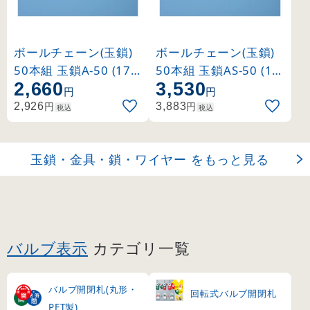
ボールチェーン(玉鎖)
ボールチェーン(玉鎖)
50本組 玉鎖A-50 (170
50本組 玉鎖AS-50 (17
2,660
3,530
014)
0015)
円
円
円
円
2,926
3,883
税込
税込
玉鎖・金具・鎖・ワイヤー をもっと見る
バルブ表示
カテゴリ一覧
バルブ開閉札(丸形・
回転式バルブ開閉札
PET製)