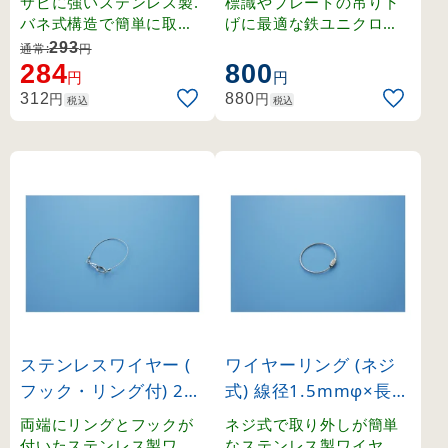
サビに強いステンレス製.
標識やプレートの吊り下
バネ式構造で簡単に取り
げに最適な鉄ユニクロメ
外しができる二重リング
ッキ製ダルマカン。
293
通常:
円
。
284
800
円
円
円
円
312
880
税込
税込
ステンレスワイヤー (
ワイヤーリング (ネジ
フック・リング付) 200
式) 線径1.5mmφ×長さ
mm 10本1組 (308041
160mm 10個1組 (137
両端にリングとフックが
ネジ式で取り外しが簡単
)
260)
付いたステンレス製ワイ
なステンレス製ワイヤー