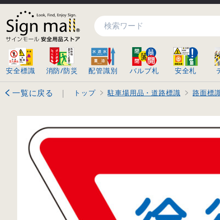
検索
安全標識
消防/防災
配管識別
バルブ札
安全札
一覧に戻る
|
トップ
駐車場用品・道路標識
路面標