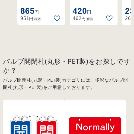
ステンレスリング
やすく。ラミネー
温
(162011)
open(赤)
付きの開閉札セッ
ト加工の硬質塩ビ
適
865
420
2
(168003)
円
円
ト。
製。
札
円
円
951
462
262
税込
税込
バルブ開閉札(丸形・PET製)をお探しです
か？
バルブ開閉札(丸形・PET製)カテゴリには、多彩なバルブ開
閉札(丸形・PET製)をご用意しております。