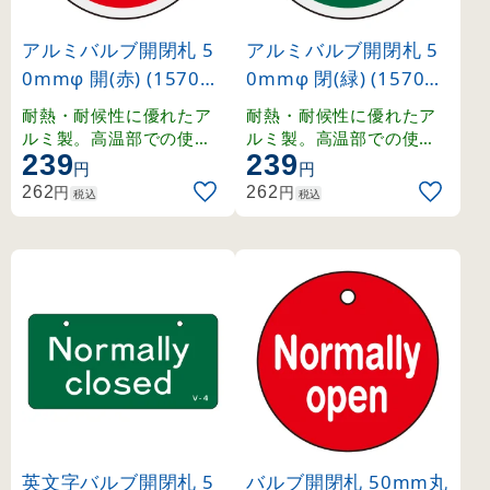
アルミバルブ開閉札 5
アルミバルブ開閉札 5
0mmφ 開(赤) (157011
0mmφ 閉(緑) (157022
)
)
耐熱・耐候性に優れたア
耐熱・耐候性に優れたア
ルミ製。高温部での使用
ルミ製。高温部での使用
239
239
にも適したバルブ表示札
にも適したバルブ表示札
円
円
。
。
円
円
262
262
税込
税込
英文字バルブ開閉札 5
バルブ開閉札 50mm丸