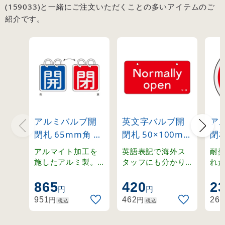
(159033)と一緒にご注文いただくことの多いアイテムのご
紹介です。
アルミバルブ開
英文字バルブ開
ア
閉札 65mm角 両
閉札 50×100mm
閉札
面表示 2枚1組 開
片面表示
(赤)
アルマイト加工を
英語表記で海外ス
耐
(青)⇔閉(赤)
Normally
施したアルミ製。
タッフにも分かり
れ
ステンレスリング
やすく。ラミネー
温
(162011)
open(赤)
付きの開閉札セッ
ト加工の硬質塩ビ
適
865
420
2
(168003)
円
円
ト。
製。
札
円
円
951
462
262
税込
税込