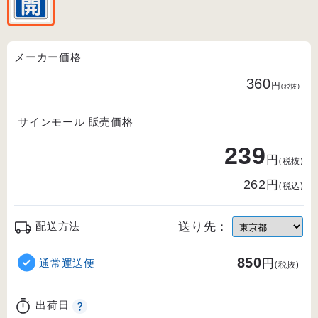
メーカー価格
360
円
(税抜)
サインモール 販売価格
239
円
(税抜)
円
262
(税込)
送り先：
配送方法
850
円
通常運送便
(税抜)
出荷日