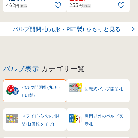
円
円
462
255
税込
税込
バルブ開閉札(丸形・PET製) をもっと見る
バルブ表示
カテゴリ一覧
バルブ開閉札(丸形・
回転式バルブ開閉札
PET製)
スライド式バルブ開
開閉以外のバルブ表
閉札(回転タイプ)
示札