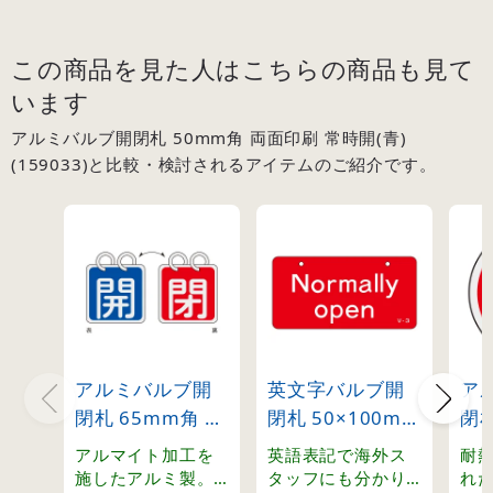
この商品を見た人はこちらの商品も見て
います
アルミバルブ開閉札 50mm角 両面印刷 常時開(青)
(159033)と比較・検討されるアイテムのご紹介です。
アルミバルブ開
英文字バルブ開
ア
閉札 65mm角 両
閉札 50×100mm
閉札
面表示 2枚1組 開
片面表示
(赤)
アルマイト加工を
英語表記で海外ス
耐
(青)⇔閉(赤)
Normally
施したアルミ製。
タッフにも分かり
れ