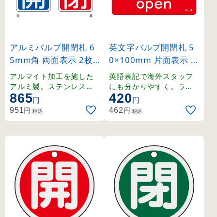
アルミバルブ開閉札 6
英文字バルブ開閉札 5
5mm角 両面表示 2枚1
0×100mm 片面表示 N
組 開(青)⇔閉(赤) (162
ormally open(赤) (168
アルマイト加工を施した
英語表記で海外スタッフ
011)
003)
アルミ製。ステンレスリ
にも分かりやすく。ラミ
865
420
ング付きの開閉札セット
ネート加工の硬質塩ビ製
円
円
。
。
円
円
951
462
税込
税込