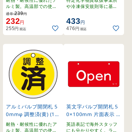
166028)
ルミ製。高温部での使用
や冷凍保安規則等に基づ
にも適したバルブ表示札
く、バルブの誤操作防止
239
通常:
円
。
に最適な標示板です。
232
433
円
円
円
円
255
476
税込
税込
アルミバルブ開閉札 5
英文字バルブ開閉札 5
0mmφ 調整済(黄) (15
0×100mm 片面表示 O
7090)
pen(赤) (168001)
耐熱・耐候性に優れたア
英語表記で海外スタッフ
ルミ製。高温部での使用
にも分かりやすく。ラミ