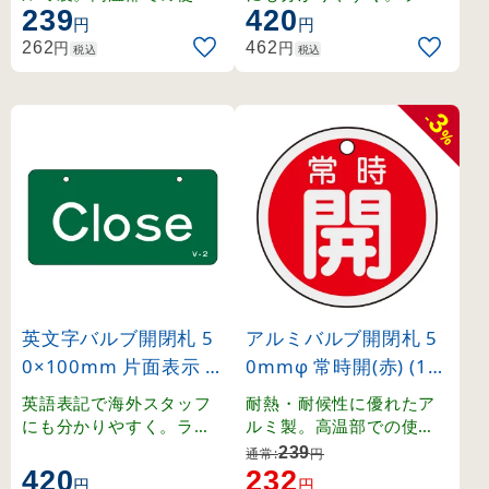
239
420
にも適したバルブ表示札
ネート加工の硬質塩ビ製
円
円
。
。
円
円
262
462
税込
税込
3
-
%
英文字バルブ開閉札 5
アルミバルブ開閉札 5
0×100mm 片面表示 Cl
0mmφ 常時開(赤) (15
ose(緑) (168002)
7031)
英語表記で海外スタッフ
耐熱・耐候性に優れたア
にも分かりやすく。ラミ
ルミ製。高温部での使用
ネート加工の硬質塩ビ製
にも適したバルブ表示札
239
通常:
円
。
。
420
232
円
円