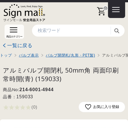
0
検索
商品カテゴリー
一覧に戻る
トップ
バルブ表示
バルブ開閉札(丸形・PET製)
アルミバルブ開閉
アルミバルブ開閉札 50mm角 両面印刷
常時開(青) (159033)
商品No:
214-6001-4944
品番：
159033
(0
)
お気に入り登録