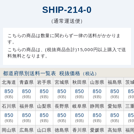
SHIP-214-0
（通常運送便）
こちらの商品は数量に関わらず一律の送料がかかりま
す。
こちらの商品は、(税抜商品合計)15,000円以上購入で送
料無料となります。
都道府県別送料一覧表
税抜価格
（税込）
北海道
青森県
岩手県
宮城県
秋田県
山形県
福島県
茨
850
850
850
850
850
850
850
85
(935)
(935)
(935)
(935)
(935)
(935)
(935)
(93
石川県
福井県
山梨県
長野県
岐阜県
静岡県
愛知県
三
850
850
850
850
850
850
850
85
(935)
(935)
(935)
(935)
(935)
(935)
(935)
(93
岡山県
広島県
山口県
徳島県
香川県
愛媛県
高知県
福