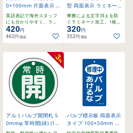
0×100mm 片面表示 N
型 両面表示 ラミネー
ormally closed(緑) (16
ト加工 赤（Normally
英語表記で海外スタッフ
摩擦による文字消えを防
8004)
open） (151120)
にも分かりやすく。ラミ
ぐラミネート加工。1枚か
420
320
ネート加工の硬質塩ビ製
ら購入可能な50mm丸型
円
円
。
の両面表示札。
円
円
462
352
税込
税込
3
-
%
アルミバルブ開閉札 5
バルブ標示板 両面表示
0mmφ 常時開(緑) (15
タイプ 100×50mm 修
7032)
理中 バルブあけるな (
耐熱・耐候性に優れたア
特定化学物質取扱事業所