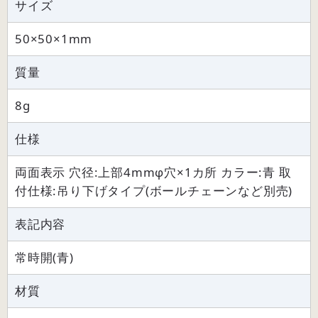
サイズ
50×50×1mm
質量
8g
仕様
両面表示 穴径:上部4mmφ穴×1カ所 カラー:青 取
付仕様:吊り下げタイプ(ボールチェーンなど別売)
表記内容
常時開(青)
材質