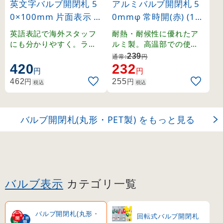
英文字バルブ開閉札 5
アルミバルブ開閉札 5
0×100mm 片面表示 Cl
0mmφ 常時開(赤) (15
ose(緑) (168002)
7031)
英語表記で海外スタッフ
耐熱・耐候性に優れたア
にも分かりやすく。ラミ
ルミ製。高温部での使用
ネート加工の硬質塩ビ製
にも適したバルブ表示札
239
通常:
円
。
。
420
232
円
円
円
円
462
255
税込
税込
バルブ開閉札(丸形・PET製) をもっと見る
バルブ表示
カテゴリ一覧
バルブ開閉札(丸形・
回転式バルブ開閉札