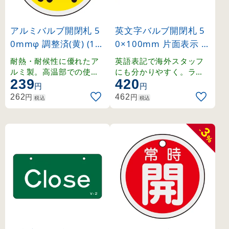
アルミバルブ開閉札 5
英文字バルブ開閉札 5
0mmφ 調整済(黄) (15
0×100mm 片面表示 O
7090)
pen(赤) (168001)
耐熱・耐候性に優れたア
英語表記で海外スタッフ
ルミ製。高温部での使用
にも分かりやすく。ラミ
239
420
にも適したバルブ表示札
ネート加工の硬質塩ビ製
円
円
。
。
円
円
262
462
税込
税込
3
-
%