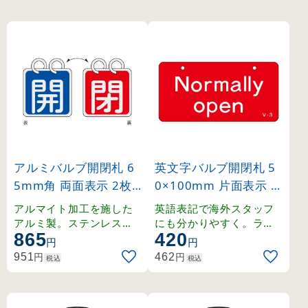
アルミバルブ開閉札 6
英文字バルブ開閉札 5
5mm角 両面表示 2枚1
0×100mm 片面表示 N
組 開(青)⇔閉(赤) (162
ormally open(赤) (168
アルマイト加工を施した
英語表記で海外スタッフ
011)
003)
アルミ製。ステンレスリ
にも分かりやすく。ラミ
865
420
ング付きの開閉札セット
ネート加工の硬質塩ビ製
円
円
。
。
円
円
951
462
税込
税込