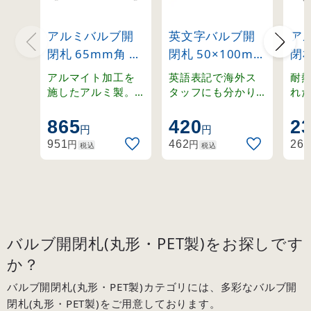
アルミバルブ開
英文字バルブ開
ア
閉札 65mm角 両
閉札 50×100mm
閉札
面表示 2枚1組 開
片面表示
(赤)
アルマイト加工を
英語表記で海外ス
耐
(青)⇔閉(赤)
Normally
施したアルミ製。
タッフにも分かり
れ
ステンレスリング
やすく。ラミネー
温
(162011)
open(赤)
付きの開閉札セッ
ト加工の硬質塩ビ
適
865
420
2
(168003)
円
円
ト。
製。
札
円
円
951
462
262
税込
税込
バルブ開閉札(丸形・PET製)をお探しです
か？
バルブ開閉札(丸形・PET製)カテゴリには、多彩なバルブ開
閉札(丸形・PET製)をご用意しております。