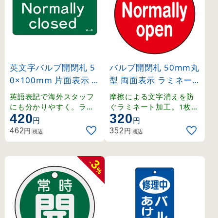
英文字バルブ開閉札 5
バルブ開閉札 50mm丸
0×100mm 片面表示 N
型 両面表示 ラミネー
ormally closed(緑) (16
ト加工 赤（Normally
英語表記で海外スタッフ
摩擦による文字消えを防
8004)
open） (151120)
にも分かりやすく。ラミ
ぐラミネート加工。1枚か
420
320
ネート加工の硬質塩ビ製
ら購入可能な50mm丸型
円
円
。
の両面表示札。
円
円
462
352
税込
税込
3
-
%