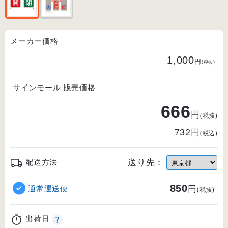
メーカー価格
1,000
円
(税抜)
サインモール 販売価格
666
円
(税抜)
円
732
(税込)
送り先：
配送方法
850
円
通常運送便
(税抜)
出荷日