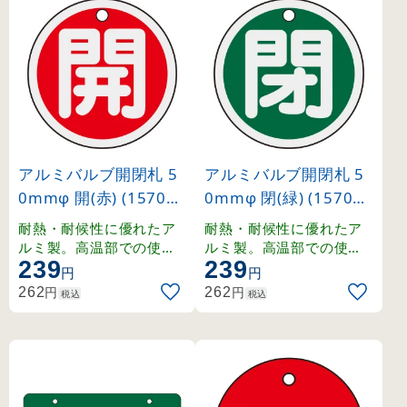
アルミバルブ開閉札 5
アルミバルブ開閉札 5
0mmφ 開(赤) (157011
0mmφ 閉(緑) (157022
)
)
耐熱・耐候性に優れたア
耐熱・耐候性に優れたア
ルミ製。高温部での使用
ルミ製。高温部での使用
239
239
にも適したバルブ表示札
にも適したバルブ表示札
円
円
。
。
円
円
262
262
税込
税込