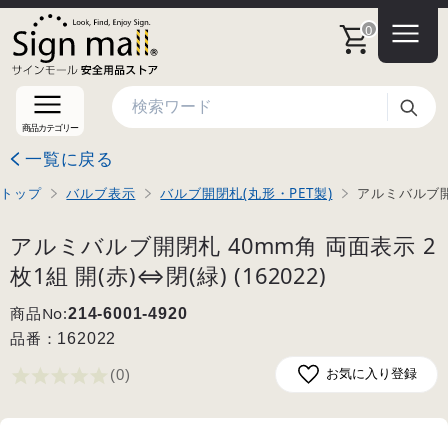
0
検索
商品カテゴリー
一覧に戻る
トップ
バルブ表示
バルブ開閉札(丸形・PET製)
アルミバルブ開閉
アルミバルブ開閉札 40mm角 両面表示 2
枚1組 開(赤)⇔閉(緑) (162022)
商品No:
214-6001-4920
品番：
162022
(0
)
お気に入り登録