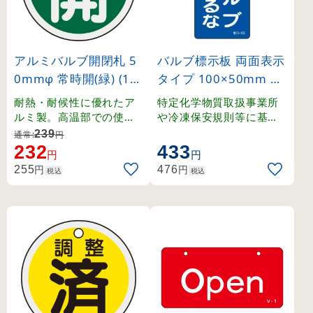
アルミバルブ開閉札 5
バルブ標示板 両面表示
0mmφ 常時開(緑) (15
タイプ 100×50mm 修
7032)
理中 バルブあけるな (
耐熱・耐候性に優れたア
特定化学物質取扱事業所
166028)
ルミ製。高温部での使用
や冷凍保安規則等に基づ
にも適したバルブ表示札
く、バルブの誤操作防止
239
通常:
円
。
に最適な標示板です。
232
433
円
円
円
円
255
476
税込
税込