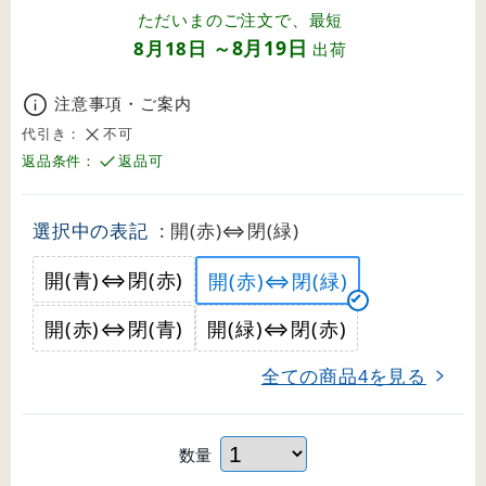
ただいまのご注文で、最短
8月19日
8月18日
～
出荷
注意事項・ご案内
代引き：
不可
返品条件：
返品可
選択中の表記
: 開(赤)⇔閉(緑)
開(青)⇔閉(赤)
開(赤)⇔閉(緑)
開(赤)⇔閉(青)
開(緑)⇔閉(赤)
全ての商品
を見る
4
数量