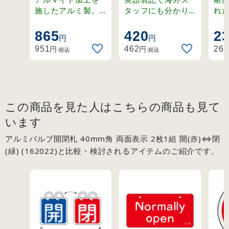
(青)⇔閉(赤)
Normally
施したアルミ製。
タッフにも分かり
れ
ステンレスリング
やすく。ラミネー
温
(162011)
open(赤)
付きの開閉札セッ
ト加工の硬質塩ビ
適
865
420
2
(168003)
円
円
ト。
製。
札
円
円
951
462
262
税込
税込
この商品を見た人はこちらの商品も見て
います
アルミバルブ開閉札 40mm角 両面表示 2枚1組 開(赤)⇔閉
(緑) (162022)と比較・検討されるアイテムのご紹介です。