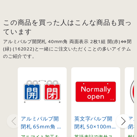
この商品を買った人はこんな商品も買っ
ています
アルミバルブ開閉札 40mm角 両面表示 2枚1組 開(赤)⇔閉
(緑) (162022)と一緒にご注文いただくことの多いアイテム
のご紹介です。
アルミバルブ開
英文字バルブ開
ア
閉札 65mm角 両
閉札 50×100mm
閉札
面表示 2枚1組 開
片面表示
(赤)
アルマイト加工を
英語表記で海外ス
耐