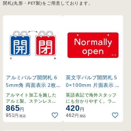
閉札(丸形・PET製)をご用意しております。
アルミバルブ開閉札 6
英文字バルブ開閉札 5
5mm角 両面表示 2枚1
0×100mm 片面表示 N
組 開(青)⇔閉(赤) (162
ormally open(赤) (168
アルマイト加工を施した
英語表記で海外スタッフ
011)
003)
アルミ製。ステンレスリ
にも分かりやすく。ラミ
865
420
ング付きの開閉札セット
ネート加工の硬質塩ビ製
円
円
。
。
円
円
951
462
税込
税込