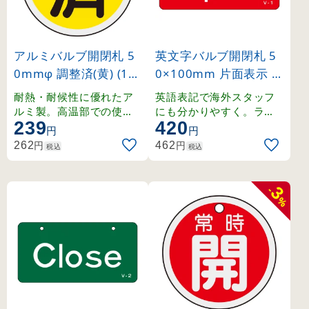
アルミバルブ開閉札 5
英文字バルブ開閉札 5
0mmφ 調整済(黄) (15
0×100mm 片面表示 O
7090)
pen(赤) (168001)
耐熱・耐候性に優れたア
英語表記で海外スタッフ
ルミ製。高温部での使用
にも分かりやすく。ラミ
239
420
にも適したバルブ表示札
ネート加工の硬質塩ビ製
円
円
。
。
円
円
262
462
税込
税込
3
-
%