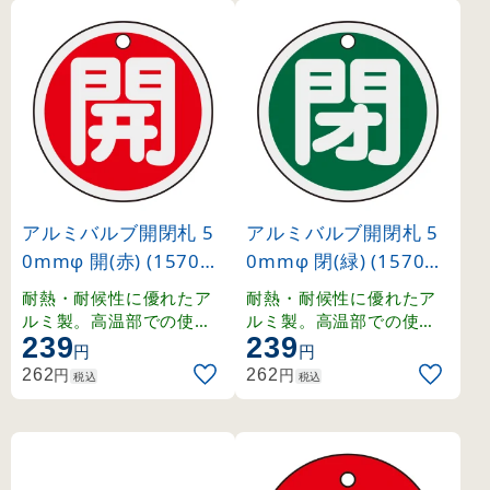
アルミバルブ開閉札 5
アルミバルブ開閉札 5
0mmφ 開(赤) (157011
0mmφ 閉(緑) (157022
)
)
耐熱・耐候性に優れたア
耐熱・耐候性に優れたア
ルミ製。高温部での使用
ルミ製。高温部での使用
239
239
にも適したバルブ表示札
にも適したバルブ表示札
円
円
。
。
円
円
262
262
税込
税込