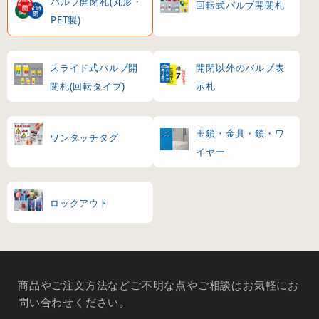
バルブ開閉札(丸形・
回転式バルブ開閉札
PET製)
スライド式バルブ開
開閉以外のバルブ表
閉札(回転タイプ)
示札
玉鎖・金具・鎖・ワ
ワンタッチタグ
イヤー
ロックアウト
商品やご注文方法などご不明な点やご相談はお気軽にお
問い合わせください。