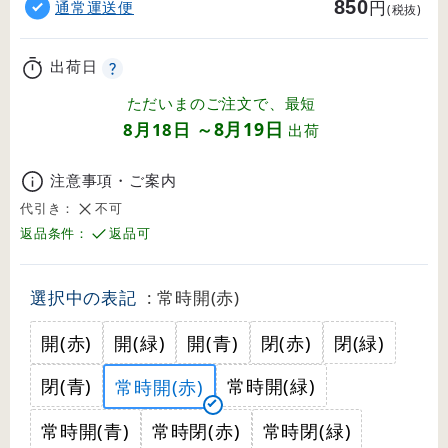
850
円
通常運送便
(税抜)
出荷日
ただいまのご注文で、最短
8月19日
8月18日
～
出荷
注意事項・ご案内
代引き：
不可
返品条件：
返品可
選択中の表記
: 常時開(赤)
開(赤)
開(緑)
開(青)
閉(赤)
閉(緑)
閉(青)
常時開(緑)
常時開(赤)
常時開(青)
常時閉(赤)
常時閉(緑)