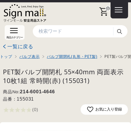
0
検索
商品カテゴリー
一覧に戻る
トップ
バルブ表示
バルブ開閉札(丸形・PET製)
PET製バルブ開
PET製バルブ開閉札 55×40mm 両面表示
10枚1組 常時開(赤) (155031)
商品No:
214-6001-4646
品番：
155031
(0
)
お気に入り登録