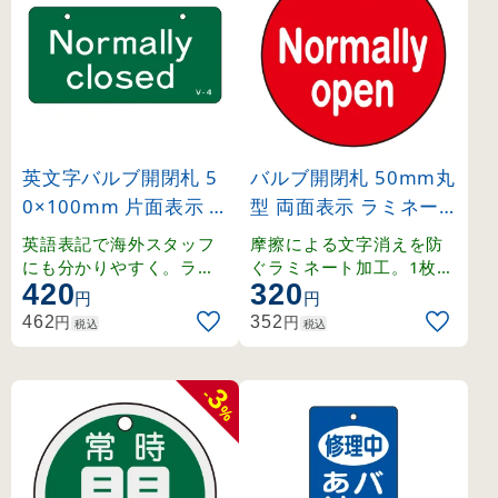
英文字バルブ開閉札 5
バルブ開閉札 50mm丸
0×100mm 片面表示 N
型 両面表示 ラミネー
ormally closed(緑) (16
ト加工 赤（Normally
英語表記で海外スタッフ
摩擦による文字消えを防
8004)
open） (151120)
にも分かりやすく。ラミ
ぐラミネート加工。1枚か
420
320
ネート加工の硬質塩ビ製
ら購入可能な50mm丸型
円
円
。
の両面表示札。
円
円
462
352
税込
税込
3
-
%