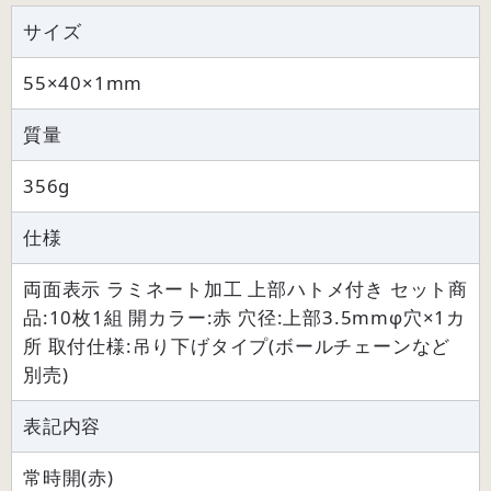
サイズ
55×40×1mm
質量
356g
仕様
両面表示 ラミネート加工 上部ハトメ付き セット商
品:10枚1組 開カラー:赤 穴径:上部3.5mmφ穴×1カ
所 取付仕様:吊り下げタイプ(ボールチェーンなど
別売)
表記内容
常時開(赤)