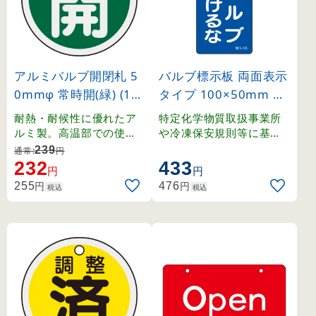
アルミバルブ開閉札 5
バルブ標示板 両面表示
0mmφ 常時開(緑) (15
タイプ 100×50mm 修
7032)
理中 バルブあけるな (
耐熱・耐候性に優れたア
特定化学物質取扱事業所
166028)
ルミ製。高温部での使用
や冷凍保安規則等に基づ
にも適したバルブ表示札
く、バルブの誤操作防止
239
通常:
円
。
に最適な標示板です。
232
433
円
円
円
円
255
476
税込
税込