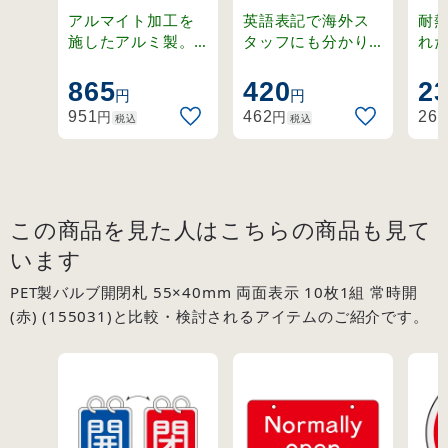
面表示 2枚1組 開
片面表示
(赤)
アルマイト加工を
英語表記で海外ス
耐
(青)⇔閉(赤)
Normally
施したアルミ製。
タッフにも分かり
れ
ステンレスリング
やすく。ラミネー
温
(162011)
open(赤)
付きの開閉札セッ
ト加工の硬質塩ビ
適
865
420
2
(168003)
円
円
ト。
製。
札
円
円
951
462
262
税込
税込
この商品を見た人はこちらの商品も見て
います
PET製バルブ開閉札 55×40mm 両面表示 10枚1組 常時開
(赤) (155031)と比較・検討されるアイテムのご紹介です。