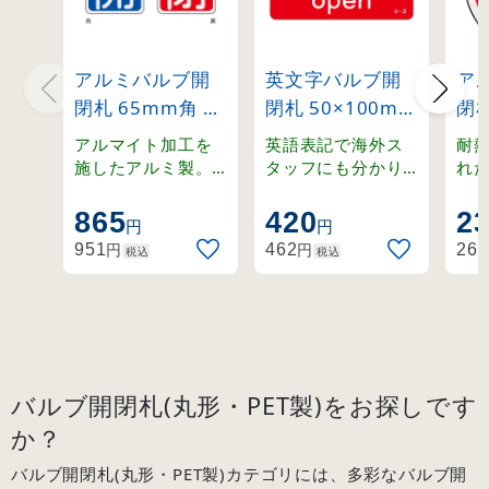
アルミバルブ開
英文字バルブ開
ア
閉札 65mm角 両
閉札 50×100mm
閉札
面表示 2枚1組 開
片面表示
(赤)
アルマイト加工を
英語表記で海外ス
耐
(青)⇔閉(赤)
Normally
施したアルミ製。
タッフにも分かり
れ
ステンレスリング
やすく。ラミネー
温
(162011)
open(赤)
付きの開閉札セッ
ト加工の硬質塩ビ
適
865
420
2
(168003)
円
円
ト。
製。
札
円
円
951
462
262
税込
税込
バルブ開閉札(丸形・PET製)をお探しです
か？
バルブ開閉札(丸形・PET製)カテゴリには、多彩なバルブ開