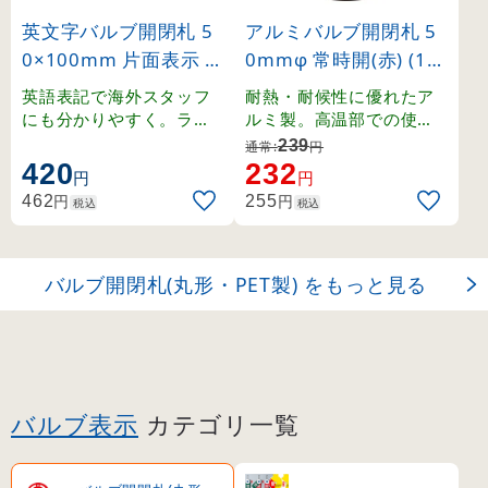
英文字バルブ開閉札 5
アルミバルブ開閉札 5
0×100mm 片面表示 Cl
0mmφ 常時開(赤) (15
ose(緑) (168002)
7031)
英語表記で海外スタッフ
耐熱・耐候性に優れたア
にも分かりやすく。ラミ
ルミ製。高温部での使用
ネート加工の硬質塩ビ製
にも適したバルブ表示札
239
通常:
円
。
。
420
232
円
円
円
円
462
255
税込
税込
バルブ開閉札(丸形・PET製) をもっと見る
バルブ表示
カテゴリ一覧