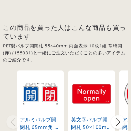
この商品を買った人はこんな商品も買っ
ています
PET製バルブ開閉札 55×40mm 両面表示 10枚1組 常時開
(赤) (155031)と一緒にご注文いただくことの多いアイテム
のご紹介です。
アルミバルブ開
英文字バルブ開
ア
閉札 65mm角 両
閉札 50×100mm
閉札