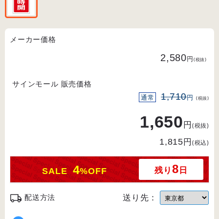
メーカー価格
2,580
円
(税抜)
サインモール 販売価格
1,710
通常
円
(税抜)
1,650
円
(税抜)
円
1,815
(税込)
8
4
残り
日
SALE
%OFF
送り先：
配送方法