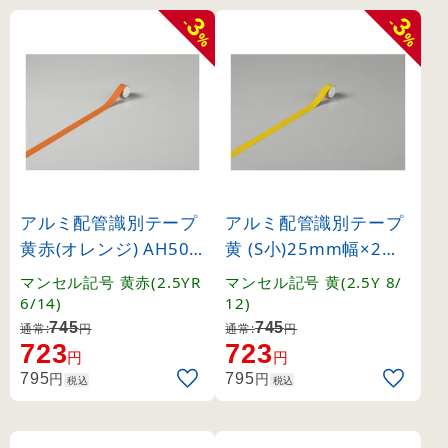
3
3
-
-
%
%
アルミ配管識別テープ
アルミ配管識別テープ
黄赤(オレンジ) AH504
黄 (S小)25mm幅×2m
(S小) (188504)
巻 (188519)
マンセル記号 黄赤(2.5YR
マンセル記号 黄(2.5Y 8/
6/14)
12)
745
745
通常:
円
通常:
円
723
723
円
円
円
円
795
795
税込
税込