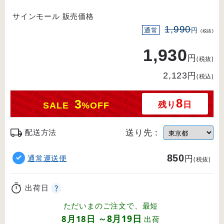
サインモール 販売価格
1,990
通常
円
(税抜)
1,930
円
(税抜)
円
2,123
(税込)
8
3
残り
日
SALE
%OFF
送り先：
配送方法
850
円
通常運送便
(税抜)
出荷日
ただいまのご注文で、最短
8月19日
8月18日
～
出荷