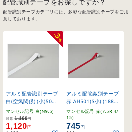
配管識別テープをお探しですか？
配管識別テープカテゴリには、多彩な配管識別テープをご用
意しております。
3
-
%
アルミ配管識別テープ
アルミ配管識別テープ
白(空気関係) (小)50m
赤 AH501(S小) (18850
m幅×2m巻 (187510)
1)
マンセル記号 白(N9.5)
マンセル記号 赤(7.5R 4/
15)
1,160
通常:
円
1,120
745
円
円