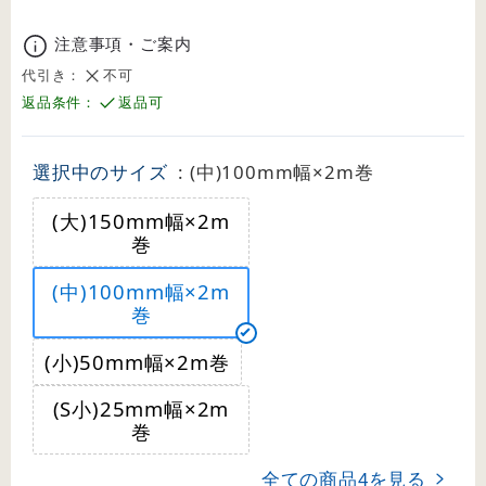
注意事項・ご案内
代引き：
不可
返品条件：
返品可
選択中のサイズ
: (中)100mm幅×2m巻
(大)150mm幅×2m
巻
(中)100mm幅×2m
巻
(小)50mm幅×2m巻
(S小)25mm幅×2m
巻
全ての商品
を見る
4