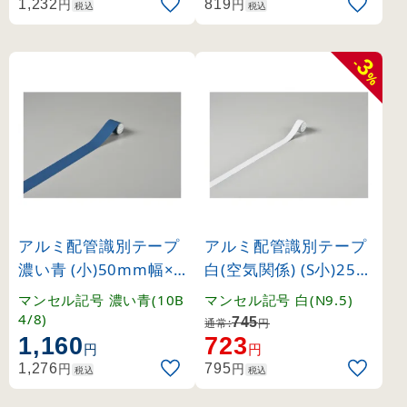
円
円
1,232
819
税込
税込
3
-
%
アルミ配管識別テープ
アルミ配管識別テープ
濃い青 (小)50mm幅×2
白(空気関係) (S小)25m
m巻 (187516)
m幅×2m巻 (188510)
マンセル記号 濃い青(10B
マンセル記号 白(N9.5)
4/8)
745
通常:
円
1,160
723
円
円
円
円
1,276
795
税込
税込