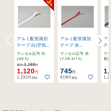
3
-
%
アルミ配管識別
アルミ配管識別
ア
テープ 白(空気関
テープ 赤
テ
係) (小)50mm幅
AH501(S小)
(小
マンセル記号 白
マンセル記号 赤
マン
×2m巻 (187510)
(188501)
×2
(N9.5)
(7.5R 4/15)
青(1
1,160
通常:
円
1,120
745
1,
円
円
円
円
1,232
819
1,2
税込
税込