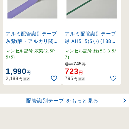
アルミ配管識別テープ
アルミ配管識別テープ
灰紫(酸・アルカリ関係
緑 AH515(S小) (18851
) AH508(中) (186508)
5)
マンセル記号 灰紫(2.5P
マンセル記号 緑(5G 3.5/
5/5)
7)
745
通常:
円
1,990
723
円
円
円
円
2,189
795
税込
税込
配管識別テープ をもっと見る