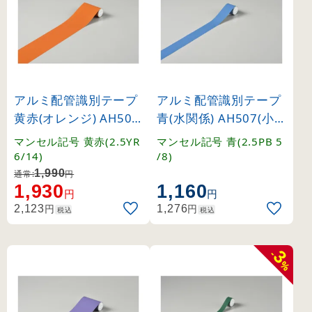
アルミ配管識別テープ
アルミ配管識別テープ
黄赤(オレンジ) AH504
青(水関係) AH507(小) (
(中) (186504)
187507)
マンセル記号 黄赤(2.5YR
マンセル記号 青(2.5PB 5
6/14)
/8)
1,990
通常:
円
1,930
1,160
円
円
円
円
2,123
1,276
税込
税込
3
-
%