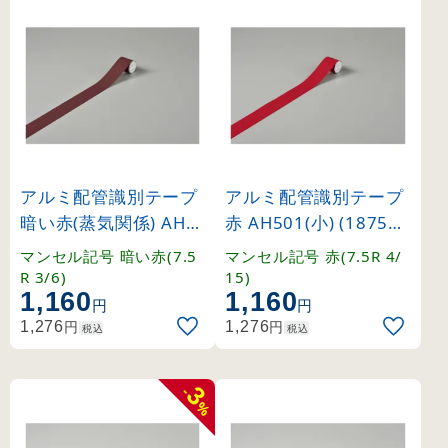
アルミ配管識別テープ
アルミ配管識別テープ
暗い赤(蒸気関係) AH5
赤 AH501(小) (187501
02(小) (187502)
)
マンセル記号 暗い赤(7.5
マンセル記号 赤(7.5R 4/
R 3/6)
15)
1,160
1,160
円
円
円
円
1,276
1,276
税込
税込
3
-
%