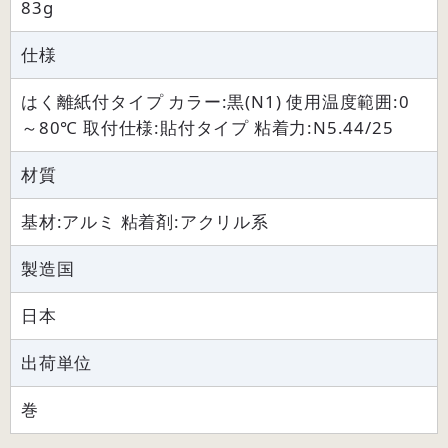
83g
仕様
はく離紙付タイプ カラー:黒(N1) 使用温度範囲:0
～80℃ 取付仕様:貼付タイプ 粘着力:N5.44/25
材質
基材:アルミ 粘着剤:アクリル系
製造国
日本
出荷単位
巻