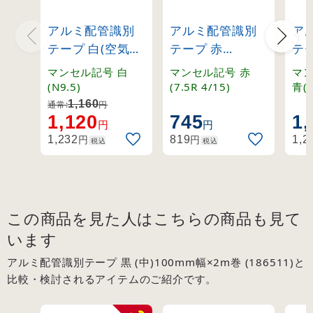
アルミ配管識別
アルミ配管識別
ア
テープ 白(空気関
テープ 赤
テ
係) (小)50mm幅
AH501(S小)
(小
マンセル記号 白
マンセル記号 赤
マン
×2m巻 (187510)
(188501)
×2
(N9.5)
(7.5R 4/15)
青(1
1,160
通常:
円
1,120
745
1,
円
円
円
円
1,232
819
1,2
税込
税込
この商品を見た人はこちらの商品も見て
います
アルミ配管識別テープ 黒 (中)100mm幅×2m巻 (186511)と
比較・検討されるアイテムのご紹介です。