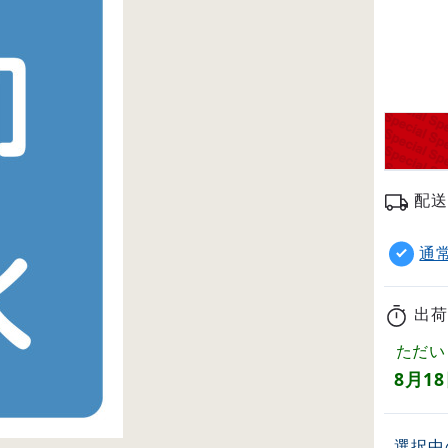
配送
通
出荷
ただい
8月1
選択中