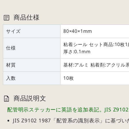
商品仕様
サイズ
80×40×1mm
粘着シール セット商品:10枚1組 カ
仕様
厚さ:0.1mm
材質
基材:アルミ 粘着剤:アクリル
入数
10枚
商品説明文
配管明示ステッカーに英語を追加表記。JIS Z91
JIS Z9102 1987「配管系の識別表示」に