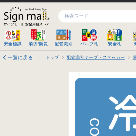
検索
安全標識
消防/防災
配管識別
バルブ札
安全札
一覧に戻る
|
トップ
配管識別テープ・ステッカー