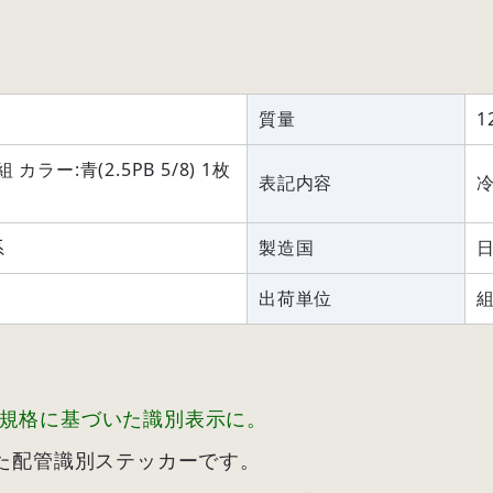
質量
1
ラー:青(2.5PB 5/8) 1枚
表記内容
冷
系
製造国
出荷単位
02規格に基づいた識別表示に。
基づいた配管識別ステッカーです。