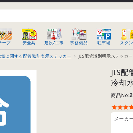
テープ
安全具
建設/工事
事務備品
駐車場
スタ
電気に関する配管識別表示ステッカー
JIS配管識別明示ステッカー 縦型
JIS
冷却水 
商品No:
2
メーカ