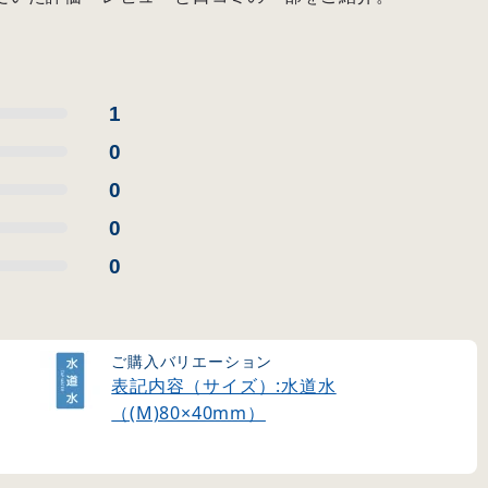
1
0
0
0
0
ご購入バリエーション
表記内容（サイズ）:水道水
（(M)80×40mm）