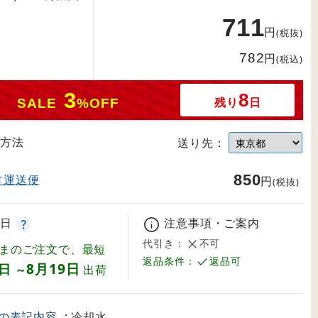
711
円
(税抜)
782
円
(税込)
3
8
残り
日
SALE
%OFF
方法
送り先：
850
常運送便
円
(税抜)
日
注意事項・ご案内
代引き：
不可
まのご注文で、最短
返品条件：
返品可
8月19日
8日
～
出荷
の表記内容
: 冷却水