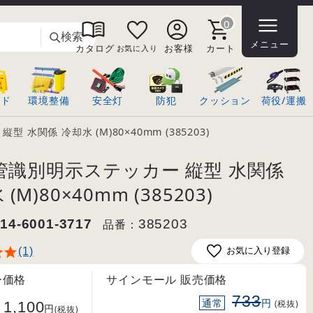
0
検索
メニュー
カタログ
お客様
カート
お気に入り
ンド
環境整備
安全灯
防犯
クッション
荷役/運搬
 水関係 冷却水 (M)80×40mm (385203)
配管識別明示ステッカー 縦型 水関係
(M)80×40mm (385203)
14-6001-3717
品番：
385203
(1)
お気に入り登録
ー価格
サインモール 販売価格
733
通常
円
1,100
(税抜)
円
(税抜)