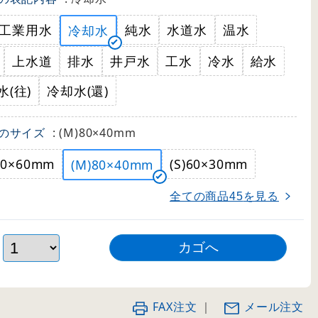
工業用水
純水
水道水
温水
冷却水
上水道
排水
井戸水
工水
冷水
給水
水(往)
冷却水(還)
のサイズ
: (M)80×40mm
120×60mm
(S)60×30mm
(M)80×40mm
全ての商品
を見る
45
FAX注文
｜
メール注文