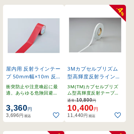
4
-
%
屋内用 反射ラインテー
3Mカプセルプリズム
プ 50mm幅×10m 反射
型高輝度反射ラインテ
赤 (265014)
ープ 45m巻 白 15mm
衝突防止や注意喚起に最
3M(TM)カプセルプリズ
幅 (390014)
適。あらゆる危険回避に
ム型高輝度反射テープ。
効果を発揮する反射テー
封入レンズの約4.5倍の輝
10,800
通常:
円
プ。
度。カプセルプリズム型
3,360
10,400
円
円
高輝度反射シート。
円
円
3,696
11,440
税込
税込