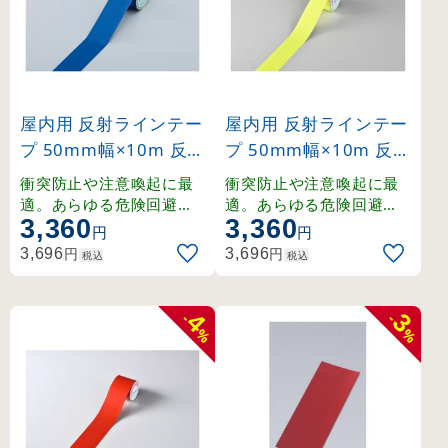
屋内用 反射ラインテー
屋内用 反射ラインテー
プ 50mm幅×10m 反射
プ 50mm幅×10m 反射
青 (265016)
蛍光黄 (265017)
衝突防止や注意喚起に最
衝突防止や注意喚起に最
適。あらゆる危険回避に
適。あらゆる危険回避に
3,360
3,360
効果を発揮する反射テー
効果を発揮する反射テー
円
円
プ。
プ。
円
円
3,696
3,696
税込
税込
4
3
-
-
%
%