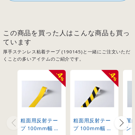
この商品を買った人はこんな商品も買っ
ています
厚手ステンレス粘着テープ (190145)と一緒にご注文いただ
くことの多いアイテムのご紹介です。
4
4
-
-
%
%
粗面用反射テー
粗面用反射テー
屋
プ 100mm幅 黄
プ 100mm幅 黄/
ンテ