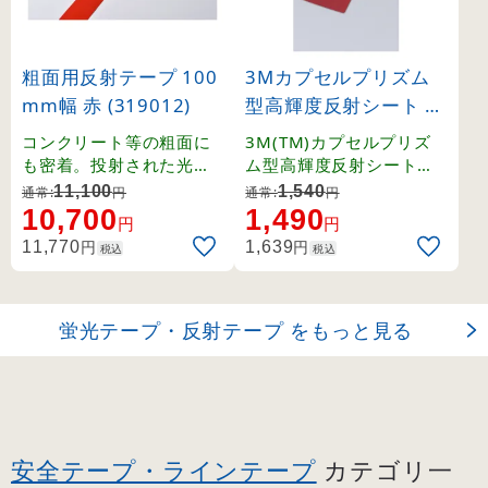
粗面用反射テープ 100
3Mカプセルプリズム
mm幅 赤 (319012)
型高輝度反射シート 9
0×250mm 赤 (39000
コンクリート等の粗面に
3M(TM)カプセルプリズ
6)
も密着。投射された光を
ム型高輝度反射シート。
正確に再帰反射する反射
封入レンズの約4.5倍の輝
11,100
1,540
通常:
円
通常:
円
シート。
度。
10,700
1,490
円
円
円
円
11,770
1,639
税込
税込
蛍光テープ・反射テープ をもっと見る
安全テープ・ラインテープ
カテゴリ一