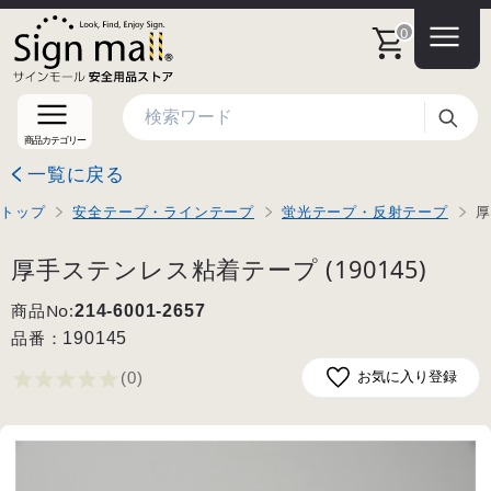
0
検索
商品カテゴリー
一覧に戻る
トップ
安全テープ・ラインテープ
蛍光テープ・反射テープ
厚
厚手ステンレス粘着テープ (190145)
商品No:
214-6001-2657
品番：
190145
(0
)
お気に入り登録