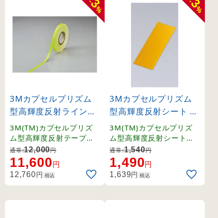
3
3
-
-
%
%
3Mカプセルプリズム
3Mカプセルプリズム
型高輝度反射ラインテ
型高輝度反射シート 9
ープ 45m巻 蛍光黄 15
0×250mm 黄 (39000
3M(TM)カプセルプリズ
3M(TM)カプセルプリズ
mm幅 (390016)
8)
ム型高輝度反射テープ。
ム型高輝度反射シート。
封入レンズの約4.5倍の輝
封入レンズの約4.5倍の輝
12,000
1,540
通常:
円
通常:
円
度。カプセルプリズム型
度。
11,600
1,490
円
円
高輝度反射シート。
円
円
12,760
1,639
税込
税込