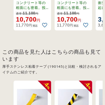
(319011)
黒 (319013)
幅×
コンクリート等の
コンクリート等の
衝
(26
粗面にも密着。投
粗面にも密着。投
起
射された光を正確
射された光を正確
る
11,100
11,100
通常:
円
通常:
円
に再帰反射する反
に再帰反射する反
を
10,700
10,700
3,
円
円
射シート。
射シート。
ー
円
円
11,770
11,770
3,6
税込
税込
この商品を見た人はこちらの商品も見て
います
厚手ステンレス粘着テープ (190145)と比較・検討されるア
イテムのご紹介です。
4
4
-
-
%
%