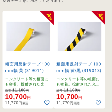
反射テープをご用意しております。
4
4
-
-
%
%
粗面用反射テープ 100
粗面用反射テープ 100
mm幅 黄 (319011)
mm幅 黄/黒 (319013)
コンクリート等の粗面に
コンクリート等の粗面に
も密着。投射された光を
も密着。投射された光を
正確に再帰反射する反射
正確に再帰反射する反射
11,100
11,100
通常:
円
通常:
円
シート。
シート。
10,700
10,700
円
円
円
円
11,770
11,770
税込
税込