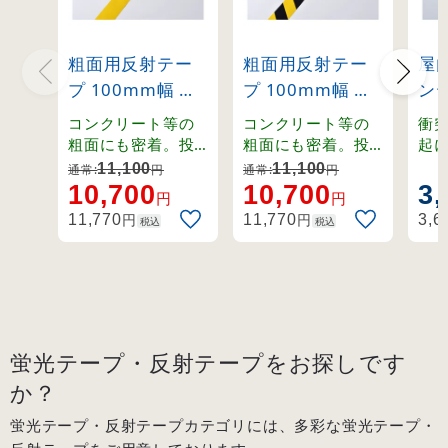
粗面用反射テー
粗面用反射テー
屋
プ 100mm幅 黄
プ 100mm幅 黄/
ンテ
(319011)
黒 (319013)
幅×
コンクリート等の
コンクリート等の
衝
(26
粗面にも密着。投
粗面にも密着。投
起
射された光を正確
射された光を正確
る
11,100
11,100
通常:
円
通常:
円
に再帰反射する反
に再帰反射する反
を
10,700
10,700
3,
円
円
射シート。
射シート。
ー
円
円
11,770
11,770
3,6
税込
税込
蛍光テープ・反射テープをお探しです
か？
蛍光テープ・反射テープカテゴリには、多彩な蛍光テープ・