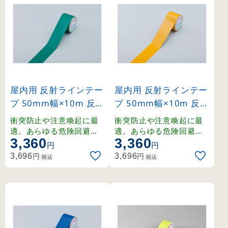
屋内用 反射ラインテー
屋内用 反射ラインテー
プ 50mm幅×10m 反射
プ 50mm幅×10m 反射
緑 (265012)
黄 (265013)
衝突防止や注意喚起に最
衝突防止や注意喚起に最
適。あらゆる危険回避に
適。あらゆる危険回避に
3,360
3,360
効果を発揮する反射テー
効果を発揮する反射テー
円
円
プ。
プ。
円
円
3,696
3,696
税込
税込