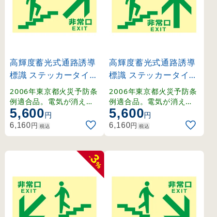
高輝度蓄光式通路誘導
高輝度蓄光式通路誘導
標識 ステッカータイプ
標識 ステッカータイプ
東京都条例適合品 非常
東京都条例適合品 非常
2006年東京都火災予防条
2006年東京都火災予防条
口・階段右上 (68046)
口・階段上 (68047)
例適合品。電気が消えて
例適合品。電気が消えて
5,600
5,600
も長時間光り、地下鉄駅
も長時間光り、地下鉄駅
円
円
舎などの避難誘導をサポ
舎などの避難誘導をサポ
円
円
6,160
6,160
税込
税込
ートします。
ートします。
3
-
%