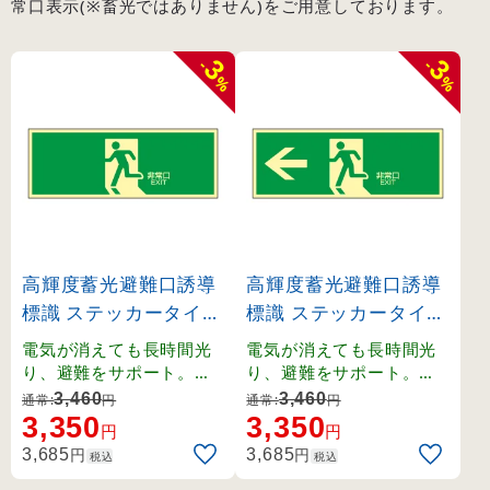
常口表示(※畜光ではありません)をご用意しております。
3
3
-
-
%
%
高輝度蓄光避難口誘導
高輝度蓄光避難口誘導
標識 ステッカータイプ
標識 ステッカータイプ
蓄光LE-18シリーズ 矢
蓄光LE-18シリーズ 左
電気が消えても長時間光
電気が消えても長時間光
印無し (71804)
矢印 (71802)
り、避難をサポート。離
り、避難をサポート。離
けい紙をはがして貼るだ
けい紙をはがして貼るだ
3,460
3,460
通常:
円
通常:
円
けの便利なステッカータ
けの便利なステッカータ
3,350
3,350
円
円
イプです。
イプです。
円
円
3,685
3,685
税込
税込