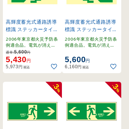
高輝度蓄光式通路誘導
高輝度蓄光式通路誘導
標識 ステッカータイプ
標識 ステッカータイプ
東京都条例適合品 非常
東京都条例適合品 非常
2006年東京都火災予防条
2006年東京都火災予防条
口・階段左下 (68048)
口・階段右下 (68049)
例適合品。電気が消えて
例適合品。電気が消えて
も長時間光り、地下鉄駅
も長時間光り、地下鉄駅
5,600
通常:
円
舎などの避難誘導をサポ
舎などの避難誘導をサポ
5,430
5,600
円
円
ートします。
ートします。
円
円
5,973
6,160
税込
税込
3
3
-
-
%
%