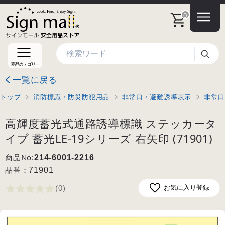
0
検索
商品カテゴリー
一覧に戻る
トップ
消防標識・防災防犯用品
非常口・避難誘導表示
非常口
高輝度蓄光式通路誘導標識 ステッカータ
イプ 蓄光LE-19シリーズ 右矢印 (71901)
商品No:
214-6001-2216
品番：
71901
(0
)
お気に入り登録