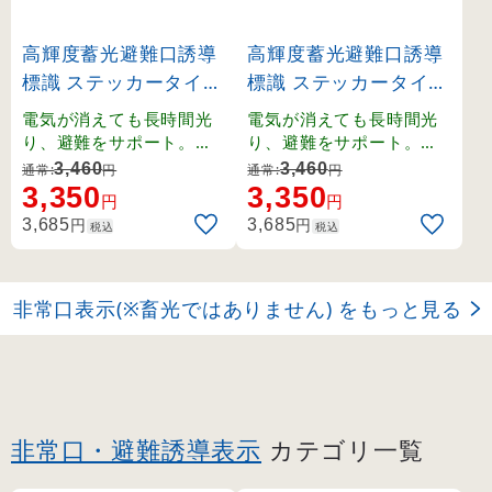
高輝度蓄光避難口誘導
高輝度蓄光避難口誘導
標識 ステッカータイプ
標識 ステッカータイプ
蓄光LE-18シリーズ 右
蓄光LE-18シリーズ 左
電気が消えても長時間光
電気が消えても長時間光
矢印 (71801)
右矢印 (71803)
り、避難をサポート。離
り、避難をサポート。離
けい紙をはがして貼るだ
けい紙をはがして貼るだ
3,460
3,460
通常:
円
通常:
円
けの便利なステッカータ
けの便利なステッカータ
3,350
3,350
円
円
イプです。
イプです。
円
円
3,685
3,685
税込
税込
非常口表示(※畜光ではありません) をもっと見る
非常口・避難誘導表示
カテゴリ一覧