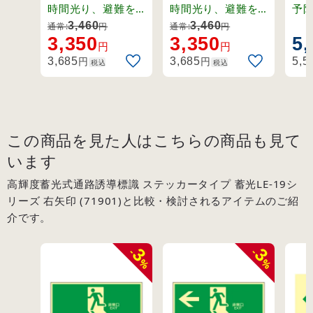
光LE-18シリーズ
光LE-18シリーズ
京
時間光り、避難を
時間光り、避難を
予
サポート。離けい
サポート。離けい
電
矢印無し
左矢印 (71802)
非
3,460
3,460
通常:
円
通常:
円
紙をはがして貼る
紙をはがして貼る
時
3,350
3,350
5,
(71804)
(68
円
円
だけの便利なステ
だけの便利なステ
駅
円
円
3,685
3,685
5,5
税込
税込
ッカータイプで
ッカータイプで
導
す。
す。
す
この商品を見た人はこちらの商品も見て
います
高輝度蓄光式通路誘導標識 ステッカータイプ 蓄光LE-19シ
リーズ 右矢印 (71901)と比較・検討されるアイテムのご紹
介です。
3
3
-
-
%
%