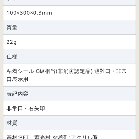
100×300×0.3mm
質量
22g
仕様
粘着シール C級相当(非消防認定品) 避難口・非常
口表示用
表記内容
非常口・右矢印
材質
基材:PET、蓄光材 粘着剤:アクリル系