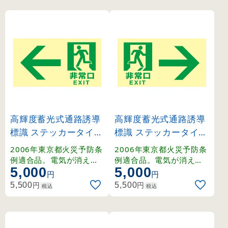
高輝度蓄光式通路誘導
高輝度蓄光式通路誘導
標識 ステッカータイプ
標識 ステッカータイプ
東京都条例適合品 非常
東京都条例適合品 非常
2006年東京都火災予防条
2006年東京都火災予防条
口・左矢印 (68042)
口・右矢印 (68043)
例適合品。電気が消えて
例適合品。電気が消えて
5,000
5,000
も長時間光り、地下鉄駅
も長時間光り、地下鉄駅
円
円
舎などの避難誘導をサポ
舎などの避難誘導をサポ
円
円
5,500
5,500
税込
税込
ートします。
ートします。