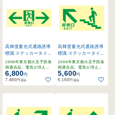
高輝度蓄光式通路誘導
高輝度蓄光式通路誘導
標識 ステッカータイプ
標識 ステッカータイプ
東京都条例適合品 非常
東京都条例適合品 非常
2006年東京都火災予防条
2006年東京都火災予防条
口・両矢印 (68044)
口・階段左上 (68045)
例適合品。電気が消えて
例適合品。電気が消えて
6,800
5,600
も長時間光り、地下鉄駅
も長時間光り、地下鉄駅
円
円
舎などの避難誘導をサポ
舎などの避難誘導をサポ
円
円
7,480
6,160
税込
税込
ートします。
ートします。