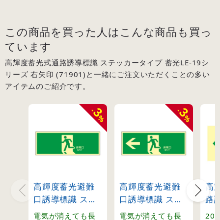
この商品を買った人はこんな商品も買っ
ています
高輝度蓄光式通路誘導標識 ステッカータイプ 蓄光LE-19シ
リーズ 右矢印 (71901)と一緒にご注文いただくことの多い
アイテムのご紹介です。
3
3
-
-
%
%
高輝度蓄光避難
高輝度蓄光避難
高
口誘導標識 ステ
口誘導標識 ステ
路
ッカータイプ 蓄
ッカータイプ 蓄
ッ
電気が消えても長
電気が消えても長
20