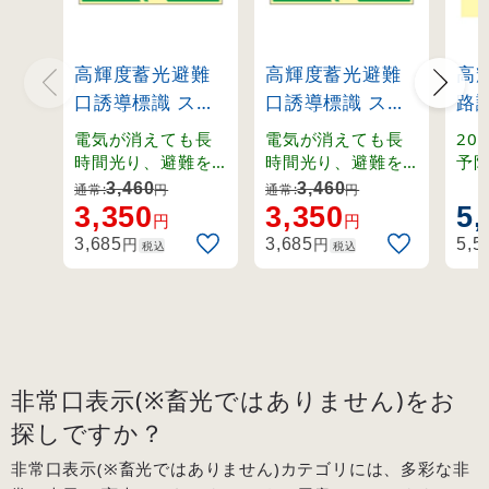
高輝度蓄光避難
高輝度蓄光避難
高
口誘導標識 ステ
口誘導標識 ステ
路
ッカータイプ 蓄
ッカータイプ 蓄
ッ
電気が消えても長
電気が消えても長
20
光LE-18シリーズ
光LE-18シリーズ
京
時間光り、避難を
時間光り、避難を
予
サポート。離けい
サポート。離けい
電
矢印無し
左矢印 (71802)
非
3,460
3,460
通常:
円
通常:
円
紙をはがして貼る
紙をはがして貼る
時
3,350
3,350
5,
(71804)
(68
円
円
だけの便利なステ
だけの便利なステ
駅
円
円
3,685
3,685
5,5
税込
税込
ッカータイプで
ッカータイプで
導
す。
す。
す
非常口表示(※畜光ではありません)をお
探しですか？
非常口表示(※畜光ではありません)カテゴリには、多彩な非