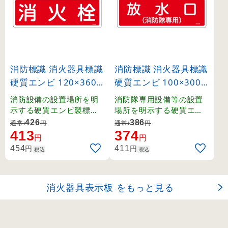
消防標識 消火器具標識
消防標識 消火器具標識
硬質エンビ 120×360
硬質エンビ 100×300
mm 消火栓 (66201)
mm 放水口(消防隊専
消防設備の設置場所を明
消防隊専用設備等の設置
用) (66101)
示する硬質エンビ製標識
場所を明示する硬質エン
。
ビ製標識。
426
386
通常:
円
通常:
円
413
374
円
円
円
円
454
411
税込
税込
消火器具表示板 をもっと見る