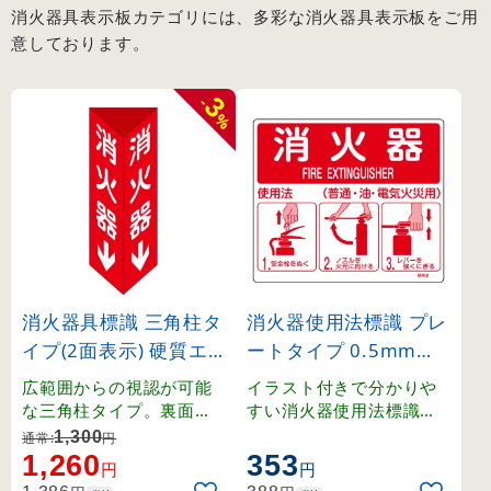
消火器具表示板カテゴリには、多彩な消火器具表示板をご用
意しております。
3
-
%
消火器具標識 三角柱タ
消火器使用法標識 プレ
イプ(2面表示) 硬質エ
ートタイプ 0.5mm厚 (
ンビ製 消火器C(大) (13
66011)
広範囲からの視認が可能
イラスト付きで分かりや
103)
な三角柱タイプ。裏面テ
すい消火器使用法標識。
ープ付きで設置も簡単な
壁面取り付けに適した硬
1,300
通常:
円
硬質エンビ製標識。
質エンビ製プレート。
1,260
353
円
円