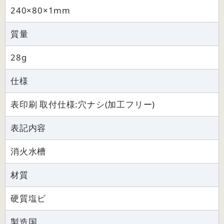
240×80×1mm
質量
28g
仕様
表印刷 取付仕様:穴ナシ(加工フリー)
表記内容
消火水槽
材質
硬質塩ビ
製造国