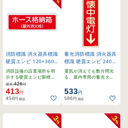
%
消防標識 消火器具標識
蓄光消防標識 消火器具
硬質エンビ 120×360
標識 硬質エンビ 240×
mm ホース格納箱(屋
80mm 縦型 懐中電灯
消防設備の設置場所を明
電気が消えても数分間光
外消火栓) (66203)
↓ (66609)
示する硬質エンビ製標識
る、屋内専用の蓄光タイ
。
プ標識。
426
通常:
円
413
533
円
円
円
円
454
586
税込
税込
3
3
-
-
%
%