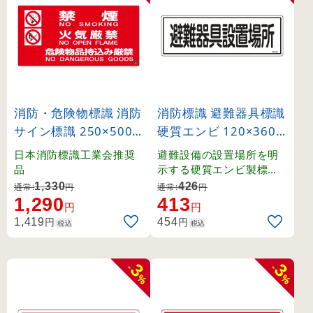
消防・危険物標識 消防
消防標識 避難器具標識
サイン標識 250×500
硬質エンビ 120×360
mm 禁煙・火気厳禁・
mm 避難器具設置場所
日本消防標識工業会推奨
避難設備の設置場所を明
危険物品持込み厳禁 (5
(66405)
品
示する硬質エンビ製標識
。
9104)
1,330
426
通常:
円
通常:
円
1,290
413
円
円
円
円
1,419
454
税込
税込
3
3
-
-
%
%