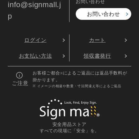
お問い合わせ
info@signmall.j
お問い合わせ
p
ログイン
カート
お支払い方法
領収書発行
お客様ご都合
によるご返品には返品手数料が
※
掛かります。
ご注意
※ イメージの相違や数量・寸法間違え等によるご返品
安全用品ストア
すべての現場に「安全」を。