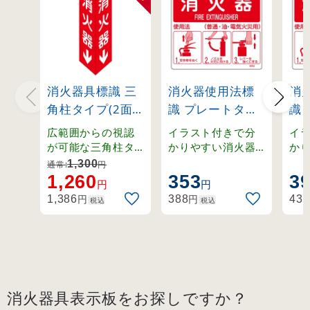
消火器具標識 三
消火器使用法標
消
角柱タイプ(2面
識 プレートタイ
識
表示) 硬質エンビ
プ 0.5mm厚
プ 
広範囲からの視認
イラスト付きで分
イ
製 消火器C(大)
(66011)
(66
が可能な三角柱タ
かりやすい消火器
か
イプ。裏面テープ
使用法標識。壁面
使
(13103)
1,300
通常:
円
付きで設置も簡単
取り付けに適した
取
1,260
353
3
円
円
な硬質エンビ製標
硬質エンビ製プレ
硬
円
円
1,386
388
432
税込
税込
識。
ート。
ー
消火器具表示板をお探しですか？