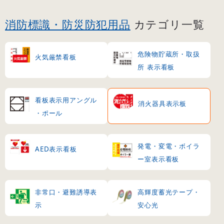
消防標識・防災防犯用品
カテゴリ一覧
危険物貯蔵所・取扱
火気厳禁看板
所 表示看板
看板表示用アングル
消火器具表示板
・ポール
発電・変電・ボイラ
AED表示看板
ー室表示看板
非常口・避難誘導表
高輝度蓄光テープ・
示
安心光