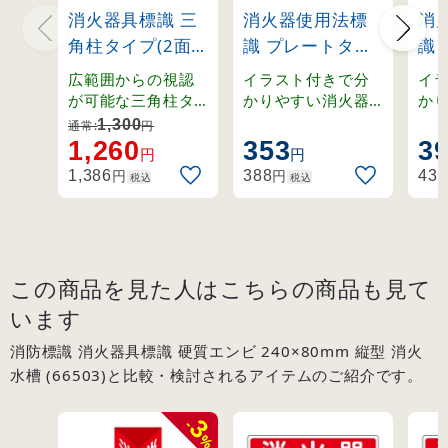
消火器具標識 三
消火器使用法標
消
角柱タイプ(2面
識 プレートタイ
識
表示) 硬質エンビ
プ 0.5mm厚
プ 
広範囲からの視認
イラスト付きで分
イ
製 消火器C(大)
(66011)
(66
が可能な三角柱タ
かりやすい消火器
か
イプ。裏面テープ
使用法標識。壁面
使
(13103)
1,300
通常:
円
付きで設置も簡単
取り付けに適した
取
1,260
353
3
円
円
な硬質エンビ製標
硬質エンビ製プレ
硬
円
円
1,386
388
432
税込
税込
識。
ート。
ー
この商品を見た人はこちらの商品も見て
います
消防標識 消火器具標識 硬質エンビ 240×80mm 縦型 消火
水槽 (66503)と比較・検討されるアイテムのご紹介です。
3
-
%