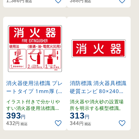
円
円
1,386
388
税込
税込
消火器使用法標識 プレ
消防標識 消火器具標識
ートタイプ 1mm厚 (6
硬質エンビ 80×240m
6012)
m 横型 消火器 (66506
イラスト付きで分かりや
消火器や消火砂の設置場
)
すい消火器使用法標識。
所を明示する横型標識。
393
313
壁面取り付けに適した硬
円
円
質エンビ製プレート。
円
円
432
344
税込
税込