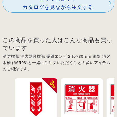
カタログを見ながら注文する
この商品を買った人はこんな商品も買っ
ています
消防標識 消火器具標識 硬質エンビ 240×80mm 縦型 消火
水槽 (66503)と一緒にご注文いただくことの多いアイテム
のご紹介です。
3
-
%