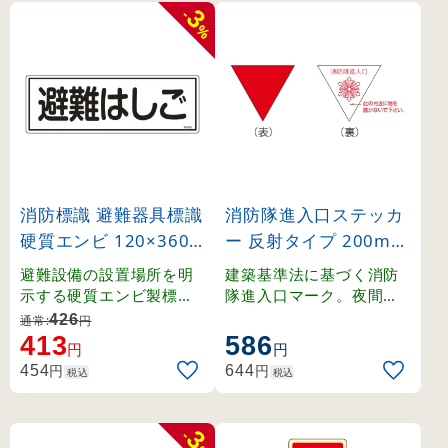
3
-
%
消防標識 避難器具標識
消防隊進入口ステッカ
硬質エンビ 120×360
ー 反射タイプ 200mm
mm 避難はしご (6640
三角 屋内貼付(表ノリ)
避難設備の設置場所を明
建築基準法に基づく消防
3)
(73001)
示する硬質エンビ製標識
隊進入口マーク。夜間で
。
も視認性の高い反射式ス
426
通常:
円
テッカーです。
413
586
円
円
円
円
454
644
税込
税込
3
-