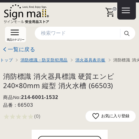
0
検索
商品カテゴリー
一覧に戻る
トップ
消防標識・防災防犯用品
消火器具表示板
消防標識 消火
消防標識 消火器具標識 硬質エンビ
240×80mm 縦型 消火水槽 (66503)
商品No:
214-6001-1532
品番：
66503
(0
)
お気に入り登録