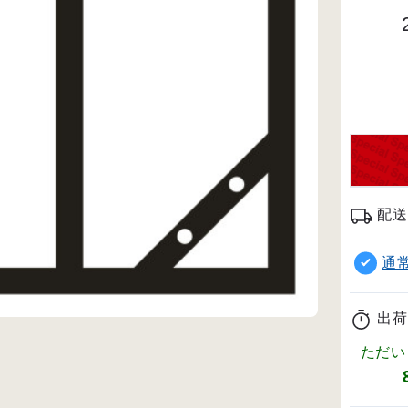
配送
通
出荷
ただい