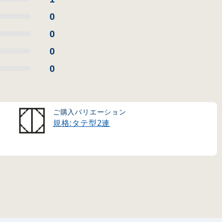
0
0
0
0
ご購入バリエーション
規格:タテ型2連