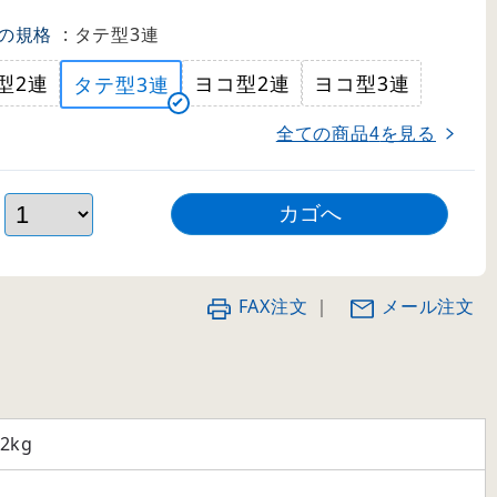
の規格
: タテ型3連
型2連
ヨコ型2連
ヨコ型3連
タテ型3連
全ての商品
を見る
4
FAX注文
｜
メール注文
.2kg