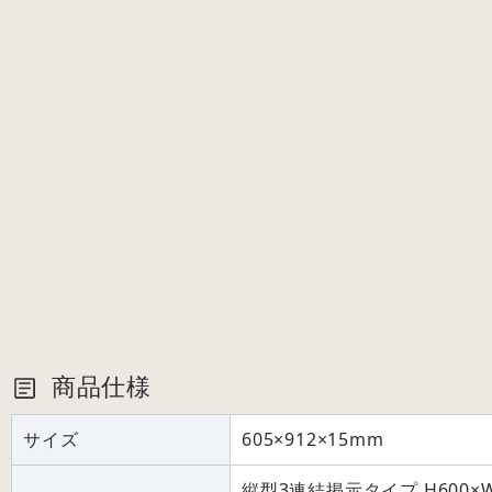
商品仕様
サイズ
605×912×15mm
縦型3連結掲示タイプ H600