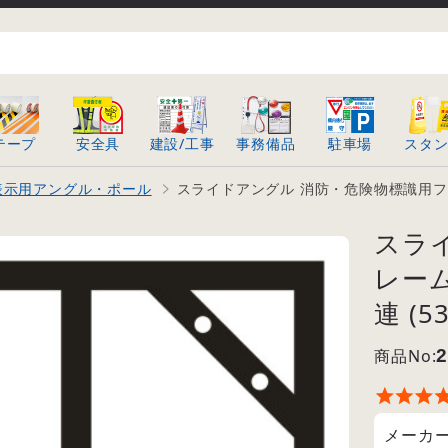
テープ
安全具
建設/工事
事務備品
駐車場
スタ
表示用アングル・ポール
スライドアングル 消防・危険物標識用フレーム 
スラ
レーム
連 (53
商品No:
2
メーカ