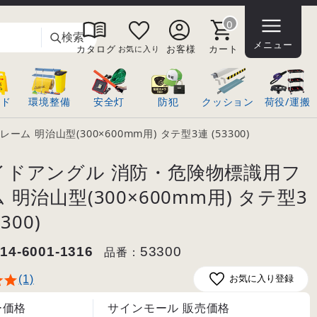
0
検索
メニュー
カタログ
お客様
カート
お気に入り
ンド
環境整備
安全灯
防犯
クッション
荷役/運搬
明治山型(300×600mm用) タテ型3連 (53300)
イドアングル 消防・危険物標識用フ
 明治山型(300×600mm用) タテ型3
300)
14-6001-1316
品番：
53300
(1)
お気に入り登録
ー価格
サインモール 販売価格