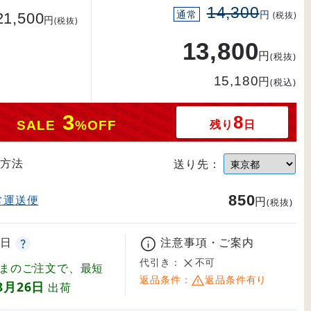
14,300
通常
円
21,500
(税抜)
円
(税抜)
13,800
円
(税抜)
15,180
円
(税込)
3
8
残り
日
SALE
%OFF
方法
送り先：
850
常運送便
円
(税抜)
日
注意事項・ご案内
代引き：
不可
まのご注文で、最短
返品条件：
返品条件有り
8月26日
出荷