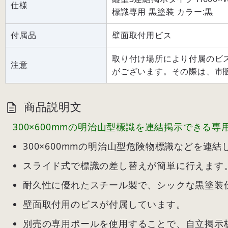
仕様
標識専用 黒塗装 カラー:黒
付属品
壁面取付用ビス
取り付け場所により付属のビ
注意
がございます。その際は、市
商品説明文
300×600mmの明治山型標識を連結掲示できる
300×600mmの明治山型危険物標識などを連
スライド式で標識の差し替えが簡単に行えます
耐久性に優れたスチール製で、シックな黒塗装
壁面取付用のビスが付属しています。
別売の専用ポールを使用することで、自立掲示