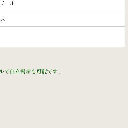
スチール
日本
台
ールで自立掲示も可能です。