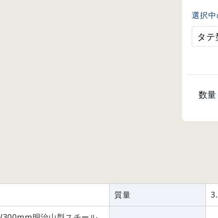
選択中
タテ
数量
質量
3
×W300mm明治山型スチール