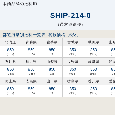
本商品群の送料ID
SHIP-214-0
（通常運送便）
都道府県別送料一覧表
税抜価格
（税込）
北海道
青森県
岩手県
宮城県
秋田県
山
850
850
850
850
850
8
(935)
(935)
(935)
(935)
(935)
(9
石川県
福井県
山梨県
長野県
岐阜県
静
850
850
850
850
850
8
(935)
(935)
(935)
(935)
(935)
(9
岡山県
広島県
山口県
徳島県
香川県
愛
850
850
850
850
850
8
(935)
(935)
(935)
(935)
(935)
(9