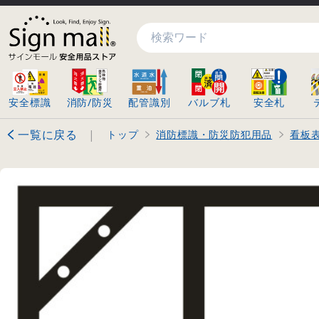
検索
安全標識
消防/防災
配管識別
バルブ札
安全札
一覧に戻る
|
トップ
消防標識・防災防犯用品
看板