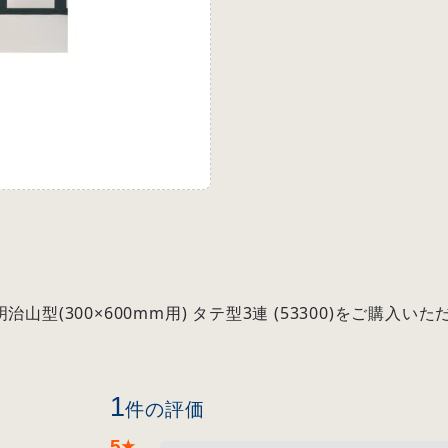
山型(300×600mm用) タテ型3連 (53300)をご購
1
件の評価
5
★