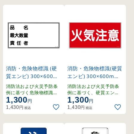
消防・危険物標識 (硬
消防・危険物標識(硬質
質エンビ) 300×600m
エンビ) 300×600mm
m 貯蔵所・取扱所・類
ヨコ型 火気注意 (5400
消防法および火災予防条
消防法および火災予防条
別・品名 品名・最大数
2)
例に基づく危険物標識。
例に基づく、硬質エンビ
1,300
1,300
用途に合わせた豊富な表
製の危険物標識。摩擦や
量・責任者 (54042)
円
円
記ラインナップ。
風雨に強いラミネート加
円
円
1,430
1,430
税込
税込
工済み。