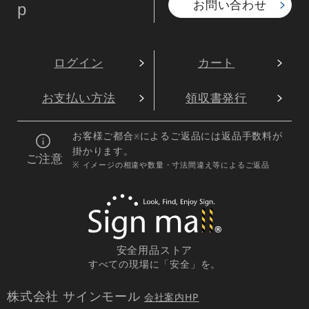
お問い合わせ
p
ログイン
カート
お支払い方法
領収書発行
お客様ご都合
によるご返品には返品手数料が
※
掛かります。
ご注意
※ イメージの相違や数量・寸法間違え等によるご返品
安全用品ストア
すべての現場に「安全」を。
株式会社 サインモール
会社案内HP