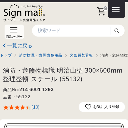
0
検索
商品カテゴリー
一覧に戻る
トップ
消防標識・防災防犯用品
火気厳禁看板
消防・危険物標識
消防・危険物標識 明治山型 300×600mm
整理整頓 スチール (55132)
商品No:
214-6001-1293
品番：
55132
(10)
お気に入り登録