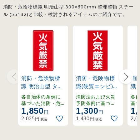
消防・危険物標識 明治山型 300×600mm 整理整頓 スチー
ル (55132)と比較・検討されるアイテムのご紹介です。
消防・危険物標
消防・危険物標
消
識 明治山型 タテ
識(硬質エンビ)
識 
型 600×300mm
600×300mm タ
型 
各自治体の条例に
消防法および火災
各
火気厳禁 スチー
テ型 火気厳禁
危
基づいた消防・危
予防条例に基づ
基
1,850
1,300
1,
険物標識。強度を
く、タテ型の硬質
険
ル (53101)
(52001)
保
円
円
確保しつつ軽量化
エンビ製危険物標
確
ール
円
円
2,035
1,430
2,0
税込
税込
された明治山型仕
識。
さ
様。
様