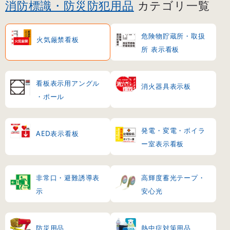
消防標識・防災防犯用品
カテゴリ一覧
危険物貯蔵所・取扱
火気厳禁看板
所 表示看板
看板表示用アングル
消火器具表示板
・ポール
発電・変電・ボイラ
AED表示看板
ー室表示看板
非常口・避難誘導表
高輝度蓄光テープ・
示
安心光
防災用品
熱中症対策用品