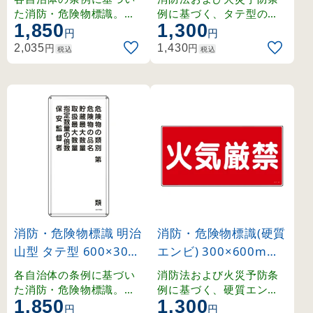
ル (53101)
1)
た消防・危険物標識。強
例に基づく、タテ型の硬
1,850
1,300
度を確保しつつ軽量化さ
質エンビ製危険物標識。
円
円
れた明治山型仕様。
円
円
2,035
1,430
税込
税込
消防・危険物標識 明治
消防・危険物標識(硬質
山型 タテ型 600×300
エンビ) 300×600mm
mm 危険物の類別・保
ヨコ型 火気厳禁 (5400
各自治体の条例に基づい
消防法および火災予防条
安監督者 スチール (53
1)
た消防・危険物標識。強
例に基づく、硬質エンビ
1,850
1,300
度を確保しつつ軽量化さ
製の危険物標識。摩擦や
116)
円
円