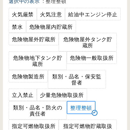
選択中の表示
: 整理整頓
火気厳禁
火気注意
給油中エンジン停止
禁水
危険物屋内貯蔵所
危険物屋外貯蔵所
危険物屋外タンク貯
蔵所
危険物地下タンク貯
危険物一般取扱所
蔵所
危険物製造所
類別・品名・保安監
督者
立入禁止
少量危険物取扱所
類別・品名・防火の
整理整頓
責任者
指定可燃物取扱所
指定可燃物貯蔵取扱