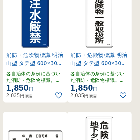
消防・危険物標識 明治
消防・危険物標識 明治
山型 タテ型 600×300
山型 タテ型 600×300
mm 注水厳禁 スチー
mm 危険物一般取扱所
各自治体の条例に基づい
各自治体の条例に基づい
ル (53151)
スチール (53112)
た消防・危険物標識。強
た消防・危険物標識。強
1,850
1,850
度を確保しつつ軽量化さ
度を確保しつつ軽量化さ
円
円
れた明治山型仕様。
れた明治山型仕様。
円
円
2,035
2,035
税込
税込