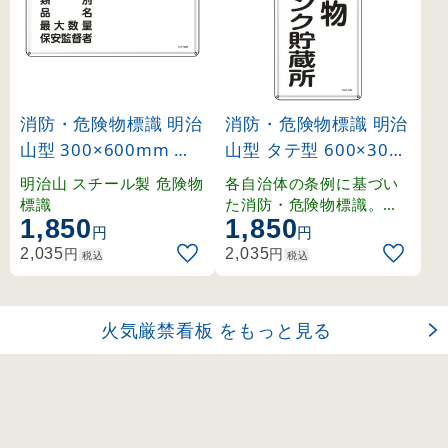
消防・危険物標識 明治
消防・危険物標識 明治
山型 300×600mm 類
山型 タテ型 600×300
別・品名・保安監督者(
mm 危険物地下タンク
明治山 スチール製 危険物
各自治体の条例に基づい
許可第○号) スチール (
貯蔵所 スチール (5311
標識
た消防・危険物標識。強
1,850
1,850
度を確保しつつ軽量化さ
55130)
0)
円
円
れた明治山型仕様。
円
円
2,035
2,035
税込
税込
火気厳禁看板 をもっと見る