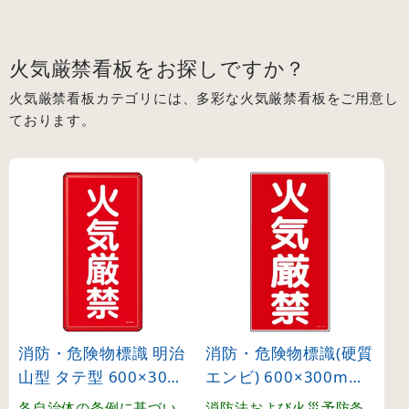
火気厳禁看板をお探しですか？
火気厳禁看板カテゴリには、多彩な火気厳禁看板をご用意し
ております。
消防・危険物標識 明治
消防・危険物標識(硬質
山型 タテ型 600×300
エンビ) 600×300mm
mm 火気厳禁 スチー
タテ型 火気厳禁 (5200
各自治体の条例に基づい
消防法および火災予防条