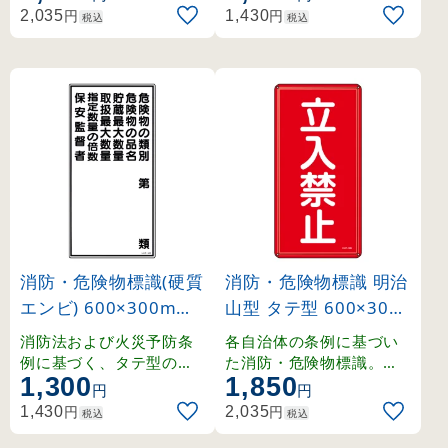
れた明治山型仕様。
風雨に強いラミネート加
円
円
2,035
1,430
税込
税込
工済み。
消防・危険物標識(硬質
消防・危険物標識 明治
エンビ) 600×300mm
山型 タテ型 600×300
タテ型 危険物の類別・
mm 立入禁止 スチー
消防法および火災予防条
各自治体の条例に基づい
保安監督者 (52016)
ル (53118)
例に基づく、タテ型の硬
た消防・危険物標識。強
1,300
1,850
質エンビ製危険物標識。
度を確保しつつ軽量化さ
円
円
れた明治山型仕様。
円
円
1,430
2,035
税込
税込