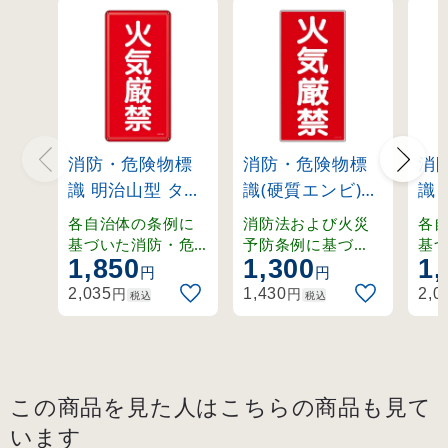
消防・危険物標
消防・危険物標
消
識 明治山型 タテ
識(硬質エンビ)
識 
型 600×300mm
600×300mm タ
型 
各自治体の条例に
消防法および火災
各
火気厳禁 スチー
テ型 火気厳禁
危
基づいた消防・危
予防条例に基づ
基
1,850
1,300
1,
険物標識。強度を
く、タテ型の硬質
険
ル (53101)
(52001)
保
円
円
確保しつつ軽量化
エンビ製危険物標
確
ール
円
円
2,035
1,430
2,0
税込
税込
された明治山型仕
識。
さ
様。
様
この商品を見た人はこちらの商品も見て
います