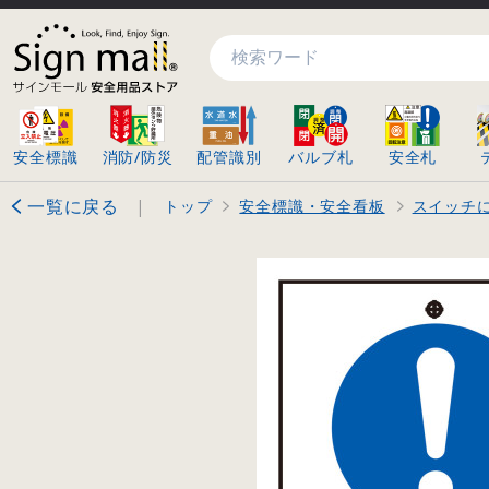
検索
安全標識
消防/防災
配管識別
バルブ札
安全札
一覧に戻る
|
トップ
安全標識・安全看板
スイッチ