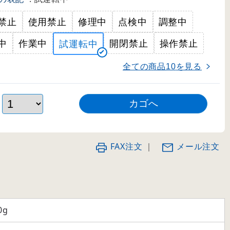
禁止
使用禁止
修理中
点検中
調整中
中
作業中
開閉禁止
操作禁止
試運転中
全ての商品
を見る
10
FAX注文
｜
メール注文
0g