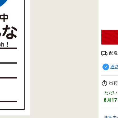
配送
通
出荷
ただい
8月1
選択中