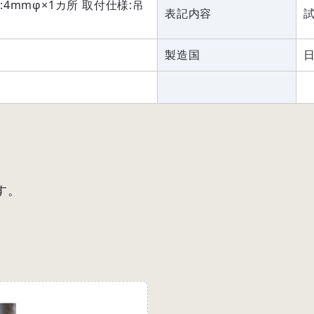
4mmφ×1カ所 取付仕様:吊
表記内容
製造国
す。