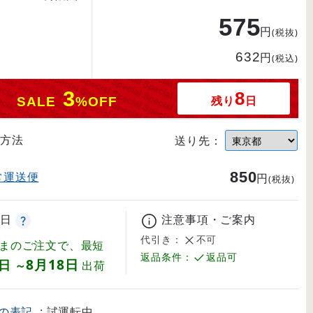
575
円
(税抜)
632
円
(税込)
3
8
残り
日
SALE
%OFF
方法
送り先：
850
常運送便
円
(税抜)
日
注意事項・ご案内
代引き：
不可
まのご注文で、最短
返品条件：
返品可
8月18日
7日
～
出荷
の表記
: 試運転中