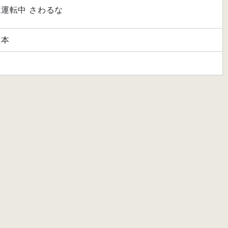
試運転中 さわるな
日本