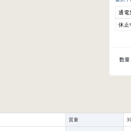
通電
休止
数量
質量
3