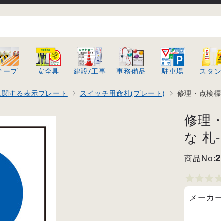
テープ
安全具
建設/工事
事務備品
駐車場
スタ
に関する表示プレート
スイッチ用命札(プレート)
修理・点検標識
修理・
な 札-
商品No:
2
メーカ