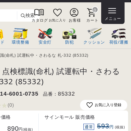
0
検索
メニュー
カタログ
お客様
カート
お気に入り
ンド
環境整備
安全灯
防犯
クッション
荷役/運搬
(命札) 試運転中・さわるな 札-332 (85332)
点検標識(命札) 試運転中・さわる
332 (85332)
14-6001-0735
品番：
85332
(0
)
お気に入り登録
ー価格
サインモール 販売価格
593
通常
円
890
(税抜)
円
(税抜)