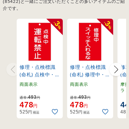
(85422)と一緒にご注文いただくことの多いアイテムのご紹
介です。
3
3
-
-
%
%
修理・点検標識
修理・点検標識
修
(命札) 点検中・
(命札) 修理中・
(命
運転禁止 札-215
スイッチ入れる
リ
両面表示
両面表示
摩
(85215)
な 札-201
プ
ラ
施
(85201)
(85
493
493
通常:
円
通常:
円
命
478
478
4
円
円
円
円
525
525
484
税込
税込