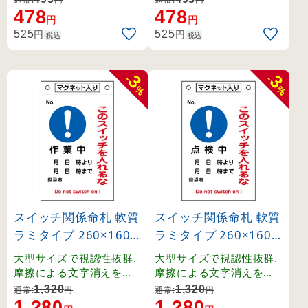
478
478
円
円
円
円
525
525
税込
税込
3
3
-
-
%
%
スイッチ関係命札 軟質
スイッチ関係命札 軟質
ラミタイプ 260×160
ラミタイプ 260×160
mm 作業中 (85528)
mm 点検中 (85523)
大型サイズで視認性抜群.
大型サイズで視認性抜群.
摩擦による文字消えを防
摩擦による文字消えを防
ぐラミネート加工。日付
ぐラミネート加工。日付
1,320
1,320
通常:
円
通常:
円
や担当者名を自由に書き
や担当者名を自由に書き
1,280
1,280