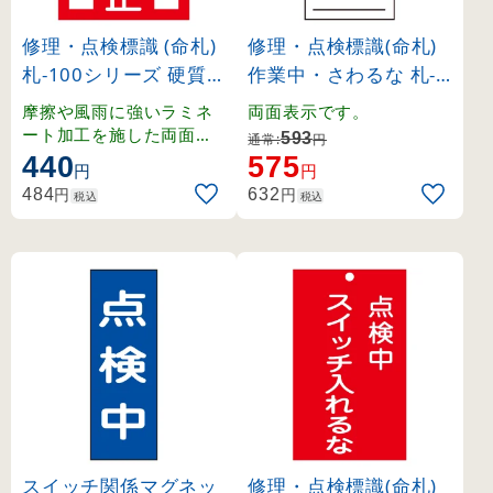
修理・点検標識 (命札)
修理・点検標識(命札)
札-100シリーズ 硬質タ
作業中・さわるな 札-3
イプ 使用禁止 (85103)
29 (85329)
摩擦や風雨に強いラミネ
両面表示です。
ート加工を施した両面表
593
通常:
円
示の命札。
440
575
円
円
円
円
484
632
税込
税込
スイッチ関係マグネッ
修理・点検標識(命札)