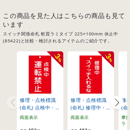
この商品を見た人はこちらの商品も見て
います
スイッチ関係命札 軟質ラミタイプ 225×100mm 休止中
(85422)と比較・検討されるアイテムのご紹介です。
3
3
-
-
%
%
修理・点検標識
修理・点検標識
修
(命札) 点検中・
(命札) 修理中・
(命
運転禁止 札-215
スイッチ入れる
リ
両面表示
両面表示
摩
(85215)
な 札-201
プ
ラ
施