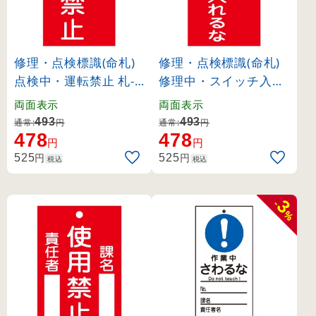
修理・点検標識(命札)
修理・点検標識(命札)
点検中・運転禁止 札-2
修理中・スイッチ入れ
15 (85215)
るな 札-201 (85201)
両面表示
両面表示
493
493
通常:
円
通常:
円
478
478
円
円
円
円
525
525
税込
税込
3
-
%