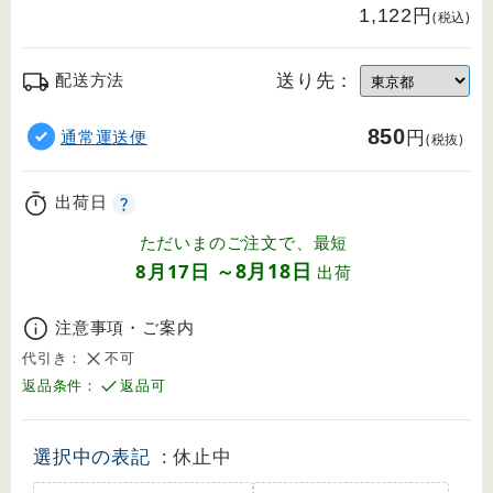
円
1,122
(税込)
送り先：
配送方法
850
円
通常運送便
(税抜)
出荷日
ただいまのご注文で、最短
8月18日
8月17日
～
出荷
注意事項・ご案内
代引き：
不可
返品条件：
返品可
選択中の表記
: 休止中