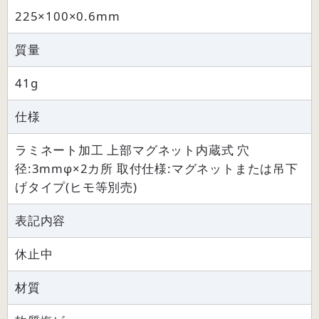
225×100×0.6mm
質量
41g
仕様
ラミネート加工 上部マグネット内蔵式 穴
径:3mmφ×2カ所 取付仕様:マグネットまたは吊下
げタイプ(ヒモ等別売)
表記内容
休止中
材質