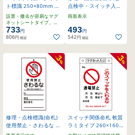
ト標識 250×80mm 点
点検中・スイッチ入れ
検中 (86008)
るな 札-210 (85210)
設置・撤去が容易なマグ
両面表示
ネットシートタイプ。ス
733
493
イッチの切り替え時に素
円
円
早く掲示できます。
円
円
806
542
税込
税込
3
3
-
-
%
%
修理・点検標識(命札)
スイッチ関係命札 軟質
使用禁止・さわるな 札
ラミタイプ 260×160
-322 (85322)
mm 通電禁止 (85520)