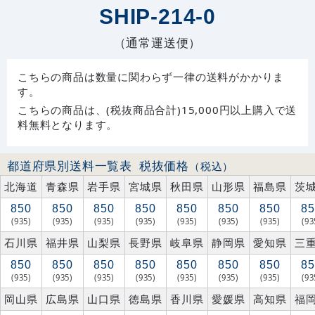
SHIP-214-0
（通常運送便）
こちらの商品は数量に関わらず一律の送料がかかりま
す。
こちらの商品は、(税抜商品合計)15,000円以上購入で送
料無料となります。
都道府県別送料一覧表
税抜価格
（税込）
北海道
青森県
岩手県
宮城県
秋田県
山形県
福島県
茨
850
850
850
850
850
850
850
85
(935)
(935)
(935)
(935)
(935)
(935)
(935)
(93
石川県
福井県
山梨県
長野県
岐阜県
静岡県
愛知県
三
850
850
850
850
850
850
850
85
(935)
(935)
(935)
(935)
(935)
(935)
(935)
(93
岡山県
広島県
山口県
徳島県
香川県
愛媛県
高知県
福