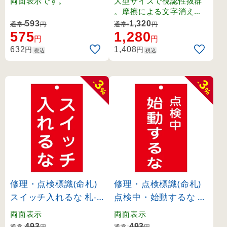
両面表示です。
大型サイズで視認性抜群
。摩擦による文字消えを
防ぐラミネート加工。日
593
1,320
通常:
円
通常:
円
付や担当者名を自由に書
575
1,280
円
円
き込めるスペース付き。
円
円
632
1,408
税込
税込
3
3
-
-
%
%
修理・点検標識(命札)
修理・点検標識(命札)
スイッチ入れるな 札-2
点検中・始動するな 札
09 (85209)
-211 (85211)
両面表示
両面表示
493
493
通常:
円
通常:
円