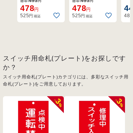
(85201)
(85
493
493
通常:
円
通常:
円
命
478
478
4
円
円
円
円
525
525
484
税込
税込
スイッチ用命札(プレート)をお探しです
か？
スイッチ用命札(プレート)カテゴリには、多彩なスイッチ用
命札(プレート)をご用意しております。
3
3
-
-
%
%