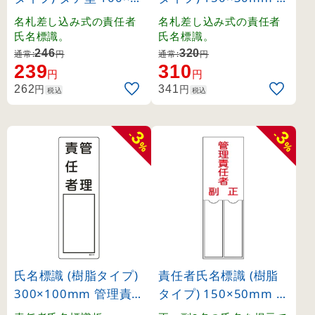
0mm 防火責任者 (460
名用 火元責任者 (4610
名札差し込み式の責任者
名札差し込み式の責任者
10)
0)
氏名標識。
氏名標識。
246
320
通常:
円
通常:
円
239
310
円
円
円
円
262
341
税込
税込
3
3
-
-
%
%
氏名標識 (樹脂タイプ)
責任者氏名標識 (樹脂
300×100mm 管理責任
タイプ) 150×50mm 2
者 (46514)
名用 管理責任者 (4620