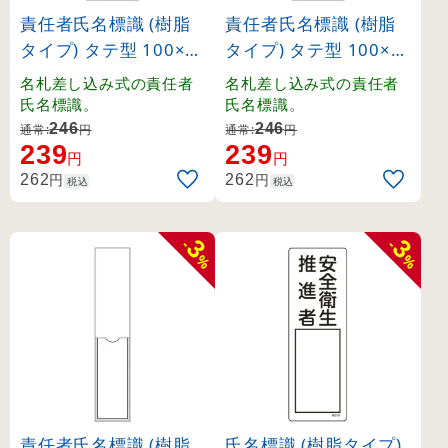
責任者氏名標識 (樹脂
責任者氏名標識 (樹脂
タイプ) タテ型 100×3
タイプ) タテ型 100×3
0mm 火元責任者 (460
0mm 管理責任者 (460
名札差し込み式の責任者
名札差し込み式の責任者
08)
15)
氏名標識。
氏名標識。
246
246
通常:
円
通常:
円
239
239
円
円
円
円
262
262
税込
税込
3
3
-
-
%
%
責任者氏名標識 (樹脂
氏名標識 (樹脂タイプ)