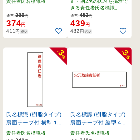
責任者氏名標識板
正・副2名の氏名を掲示で
3)
きる責任者氏名標識。
386
453
通常:
円
通常:
円
374
439
円
円
円
円
411
482
税込
税込
3
3
-
-
%
%
氏名標識 (樹脂タイプ)
氏名標識 (樹脂タイプ)
裏面テープ付 横型 140
裏面テープ付 縦型 40×
×40mm 管理責任者 (4
140mm 火元取締責任
責任者氏名標識板
責任者氏名標識板
6524)
者 (46527)