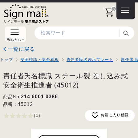
0
検索
商品カテゴリー
一覧に戻る
トップ
安全標識・安全看板
責任者氏名表示プレート
責任者 
責任者氏名標識 スチール製 差し込み式
安全衛生推進者 (45012)
商品No:
214-6001-0386
品番：
45012
(0
)
お気に入り登録