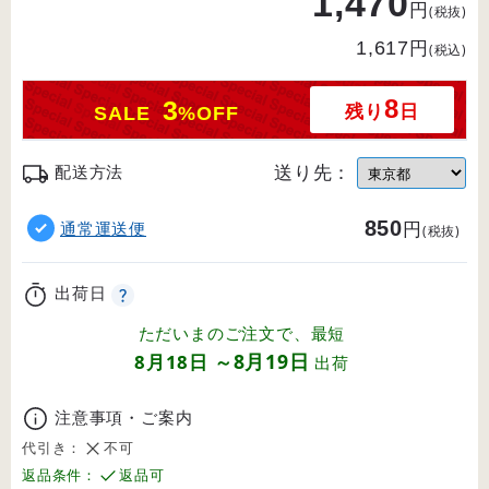
1,470
円
(税抜)
円
1,617
(税込)
8
3
残り
日
SALE
%OFF
送り先：
配送方法
850
円
通常運送便
(税抜)
出荷日
ただいまのご注文で、最短
8月19日
8月18日
～
出荷
注意事項・ご案内
代引き：
不可
返品条件：
返品可