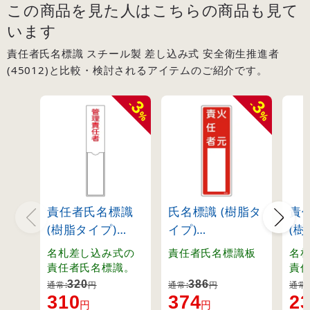
この商品を見た人はこちらの商品も見て
います
責任者氏名標識 スチール製 差し込み式 安全衛生推進者
(45012)と比較・検討されるアイテムのご紹介です。
3
3
-
-
%
%
責任者氏名標識
氏名標識 (樹脂タ
責
(樹脂タイプ)
イプ)
(樹
150×30mm 1名
300×100mm 火
テ型
名札差し込み式の
責任者氏名標識板
名
用 管理責任者
元責任者
火
責任者氏名標識。
責
(46103)
(46504)
(46
320
386
通常:
円
通常:
円
通常:
310
374
2
円
円