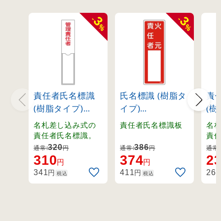
3
3
-
-
%
%
責任者氏名標識
氏名標識 (樹脂タ
責
(樹脂タイプ)
イプ)
(樹
150×30mm 1名
300×100mm 火
テ型
名札差し込み式の
責任者氏名標識板
名
用 管理責任者
元責任者
火
責任者氏名標識。
責
(46103)
(46504)
(46
320
386
通常:
円
通常:
円
通常:
310
374
2
円
円
円
円
341
411
262
税込
税込