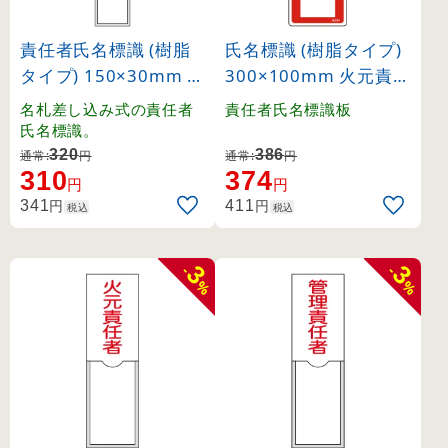
責任者氏名標識 (樹脂
氏名標識 (樹脂タイプ)
タイプ) 150×30mm 1
300×100mm 火元責任
名用 管理責任者 (4610
者 (46504)
名札差し込み式の責任者
責任者氏名標識板
3)
氏名標識。
320
386
通常:
円
通常:
円
310
374
円
円
円
円
341
411
税込
税込
3
3
-
-
%
%