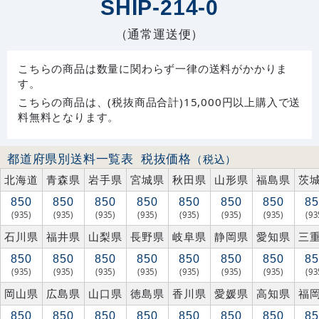
SHIP-214-0
（通常運送便）
こちらの商品は数量に関わらず一律の送料がかかりま
す。
こちらの商品は、(税抜商品合計)15,000円以上購入で送
料無料となります。
都道府県別送料一覧表
税抜価格
（税込）
北海道
青森県
岩手県
宮城県
秋田県
山形県
福島県
茨
850
850
850
850
850
850
850
85
(935)
(935)
(935)
(935)
(935)
(935)
(935)
(93
石川県
福井県
山梨県
長野県
岐阜県
静岡県
愛知県
三
850
850
850
850
850
850
850
85
(935)
(935)
(935)
(935)
(935)
(935)
(935)
(93
岡山県
広島県
山口県
徳島県
香川県
愛媛県
高知県
福
850
850
850
850
850
850
850
85