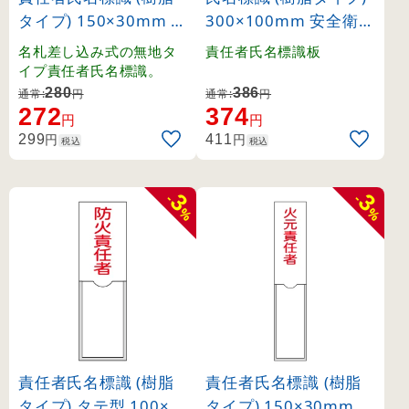
タイプ) 150×30mm 1
300×100mm 安全衛生
名用 無地 白 (46120)
推進者 (46516)
名札差し込み式の無地タ
責任者氏名標識板
イプ責任者氏名標識。
280
386
通常:
円
通常:
円
272
374
円
円
円
円
299
411
税込
税込
3
3
-
-
%
%
責任者氏名標識 (樹脂
責任者氏名標識 (樹脂
タイプ) タテ型 100×3
タイプ) 150×30mm 1