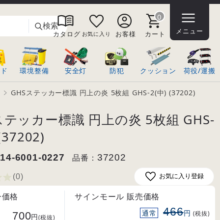
0
検索
メニュー
カタログ
お客様
カート
お気に入り
ンド
環境整備
安全灯
防犯
クッション
荷役/運搬
GHSステッカー標識 円上の炎 5枚組 GHS-2(中) (37202)
ステッカー標識 円上の炎 5枚組 GHS-
(37202)
14-6001-0227
品番：
37202
(0
)
お気に入り登録
ー価格
サインモール 販売価格
466
通常
円
700
(税抜)
円
(税抜)