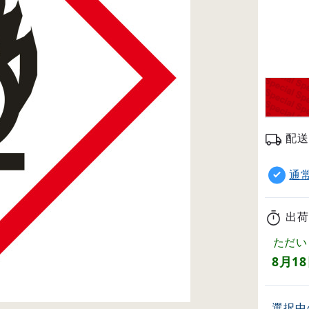
配送
通
出荷
ただい
8月1
選択中