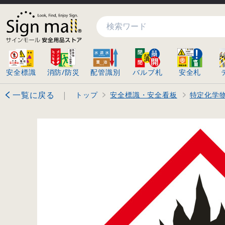
検索
安全標識
消防/防災
配管識別
バルブ札
安全札
一覧に戻る
|
トップ
安全標識・安全看板
特定化学