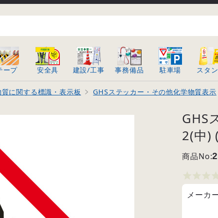
テープ
安全具
建設/工事
事務備品
駐車場
スタ
物質に関する標識・表示板
GHSステッカー・その他化学物質表示
GHS
2(中) 
商品No:
2
メーカ