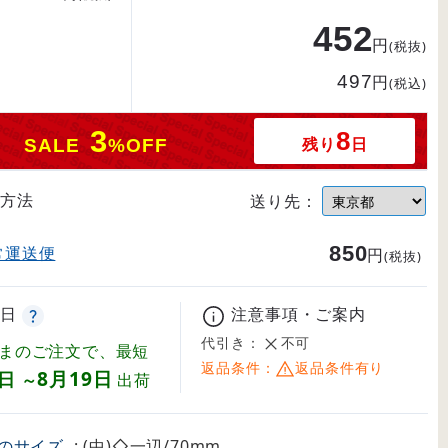
452
円
(税抜)
497
円
(税込)
3
8
残り
日
SALE
%OFF
方法
送り先：
850
常運送便
円
(税抜)
日
注意事項・ご案内
代引き：
不可
まのご注文で、最短
返品条件：
返品条件有り
8月19日
8日
～
出荷
のサイズ
: (中)◇一辺/70mm