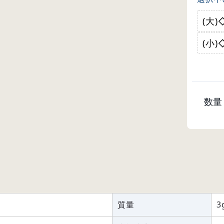
(大)
(小)
数量
質量
3