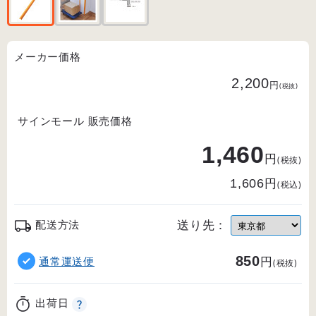
メーカー価格
2,200
円
(税抜)
サインモール 販売価格
1,460
円
(税抜)
円
1,606
(税込)
送り先：
配送方法
850
円
通常運送便
(税抜)
出荷日