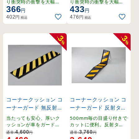
63)
64)
り衝突時の衝撃を大幅に
り衝突時の衝撃を大幅に
366
433
緩和. 工場内設備や机の角
緩和. 工場内設備や机の角
円
円
に。
に。
円
円
402
476
税込
税込
3
3
-
-
%
%
コーナークッション コ
コーナークッション コ
ーナーガード 無反射タ
ーナーガード 反射タイ
イプ 200×1000×15m
プ 黄反射／黒 (24603
当たっても安心、厚いク
500mm毎の目盛り付きで
m (246010)
1)
ッションが車をガード。
カットに便利。反射タイ
折れ曲がり可能なコーナ
プで夜間の視認性も確保
4,600
3,760
通常:
円
通常:
円
ー用。
。