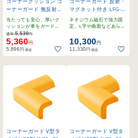
コーナークッション コ
コーナーガード 反射・
ーナーガード 無反射タ
マグネット付き LFG-1
イプ 200×1000×25m
(246088)
当たっても安心、厚いク
ネオジウム磁石で強力固
m (246020)
ッションが車をガード。
定。L字や曲面などあらゆ
折れ曲がり可能なコーナ
る面に設置可能。
5,530
通常:
円
ー用。
5,360
10,300
円
円
円
円
5,896
11,330
税込
税込
コーナーガード V型タ
コーナーガード V型タ