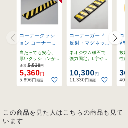
コーナークッシ
コーナーガード
コ
ョン コーナーガ
反射・マグネッ
V型
ード 無反射タイ
ト付き LFG-1
製 
当たっても安心、
ネオジウム磁石で
抜
プ
(246088)
70
厚いクッションが
強力固定。L字や曲
性
車をガード。折れ
面などあらゆる面
衝
200×1000×25m
イ
5,530
通常:
円
曲がり可能なコー
に設置可能。
和
5,360
10,300
3
m (246020)
(24
円
円
ナー用。
机
円
円
5,896
11,330
402
税込
税込
この商品を見た人はこちらの商品も見て
います