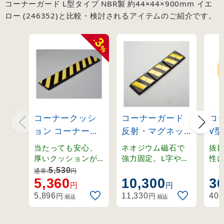
コーナーガード L型タイプ NBR製 約44×44×900mm イエ
ロー (246352)と比較・検討されるアイテムのご紹介です。
3
-
%
コーナークッシ
コーナーガード
コ
ョン コーナーガ
反射・マグネッ
V型
ード 無反射タイ
ト付き LFG-1
製 
当たっても安心、
ネオジウム磁石で
抜
プ
(246088)
70
厚いクッションが
強力固定。L字や曲
性
車をガード。折れ
面などあらゆる面
衝
200×1000×25m
イ
5,530
通常:
円
曲がり可能なコー
に設置可能。
和
5,360
10,300
3
m (246020)
(24
円
円
ナー用。
机
円
円
5,896
11,330
402
税込
税込