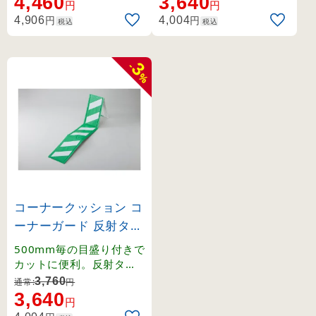
4,460
3,640
円
円
円
円
4,906
4,004
税込
税込
3
-
%
コーナークッション コ
ーナーガード 反射タイ
プ 緑反射／白 (24603
500mm毎の目盛り付きで
2)
カットに便利。反射タイ
プで夜間の視認性も確保
3,760
通常:
円
。
3,640
円