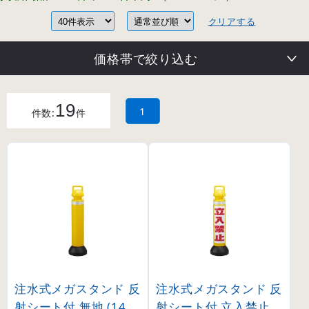
クリアする
価格帯で絞り込む
19
1
件数:
件
注水式メガスタンド 反
注水式メガスタンド 反
射シート付 無地 (1411
射シート付 立入禁止 (