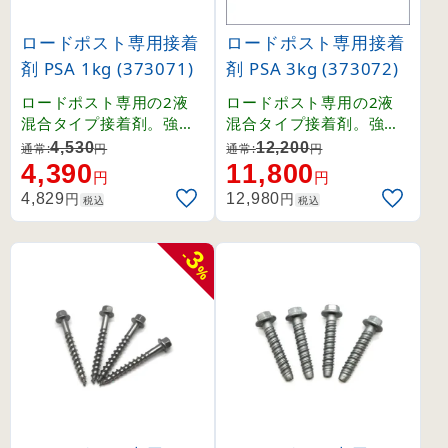
ロードポスト専用接着
ロードポスト専用接着
剤 PSA 1kg (373071)
剤 PSA 3kg (373072)
ロードポスト専用の2液
ロードポスト専用の2液
混合タイプ接着剤。強力
混合タイプ接着剤。強力
な接着力で車線分離標を
な接着力で車線分離標を
4,530
12,200
通常:
円
通常:
円
確実に固定します。
確実に固定します。
4,390
11,800
円
円
円
円
4,829
12,980
税込
税込
3
-
%