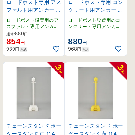
ロードポスト専用 アス
ロードポスト専用 コン
ファルト用アンカー 4
クリート用アンカー 4
本1組 (373073)
本1組 (373074)
ロードポスト設置用のア
ロードポスト設置用のコ
スファルト専用アンカー
ンクリート専用アンカー
。4本1組のセット商品で
。4本1組のセット商品で
880
通常:
円
す。
す。
854
880
円
円
円
円
939
968
税込
税込
3
3
-
-
%
%
チェーンスタンド ボー
チェーンスタンド ボー
ダースタンド 白 (1420
ダースタンド 黄 (1420