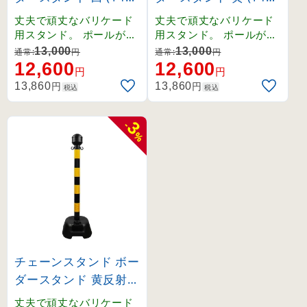
01)
02)
丈夫で頑丈なバリケード
丈夫で頑丈なバリケード
用スタンド。 ポールがね
用スタンド。 ポールがね
じ式で取り外しやすく、
じ式で取り外しやすく、
13,000
13,000
通常:
円
通常:
円
収納や移動も簡単です。
収納や移動も簡単です。
12,600
12,600
円
円
円
円
13,860
13,860
税込
税込
3
-
%
チェーンスタンド ボー
ダースタンド 黄反射/
黒 (142008)
丈夫で頑丈なバリケード