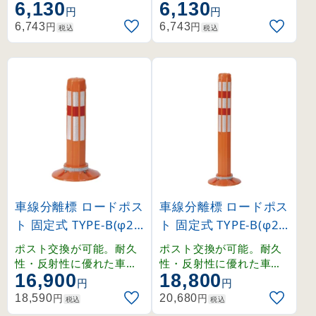
6,130
6,130
注砂対応の重厚なタンク
注砂対応の重厚なタンク
円
円
付きで安定感のある大型
付きで安定感のある大型
円
円
6,743
6,743
税込
税込
スタンド。
スタンド。
車線分離標 ロードポス
車線分離標 ロードポス
ト 固定式 TYPE-B(φ20
ト 固定式 TYPE-B(φ20
0ベース) 高さ400mm
0ベース) 高さ650mm
ポスト交換が可能。耐久
ポスト交換が可能。耐久
(373051)
(373052)
性・反射性に優れた車線
性・反射性に優れた車線
16,900
18,800
分離標。新技術「カセッ
分離標。新技術「カセッ
円
円
トリング方式」により、
トリング方式」により、
円
円
18,590
20,680
税込
税込
ポストの交換が容易でメ
ポストの交換が容易でメ