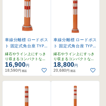
車線分離標 ロードポス
車線分離標 ロードポス
ト 固定式角台座 TYPE-
ト 固定式角台座 TYPE-
E(130×220mmベース
E(130×220mmベース
縁石やライン上にすっき
縁石やライン上にすっき
) 高さ400mm (37306
) 高さ650mm (37306
り収まるコンパクトな角
り収まるコンパクトな角
16,900
18,800
台座タイプ。耐久性に優
台座タイプ。耐久性に優
1)
2)
円
円
れたレール状リブ構造と
れたレール状リブ構造と
円
円
18,590
20,680
税込
税込
高輝度反射シートで安全
高輝度反射シートで安全
性を確保します。
性を確保します。