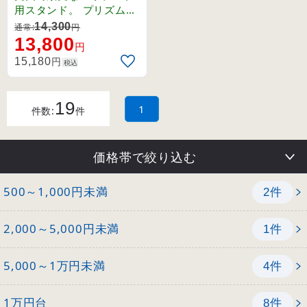
用スタンド。 プリズム型
反射シートの採用により
14,300
通常:
円
、夜間の視認性が格段に
13,800
円
向上。
円
15,180
税込
19
1
件数:
件
価格帯で絞り込む
500～1,000円未満
件
2
2,000～5,000円未満
件
1
5,000～1万円未満
件
4
1万円台
件
8