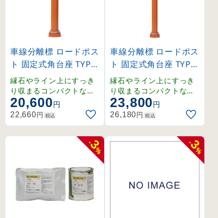
車線分離標 ロードポス
車線分離標 ロードポス
ト 固定式角台座 TYPE-
ト 固定式角台座 TYPE-
E(130×220mmベース
E(130×220mmベース
縁石やライン上にすっき
縁石やライン上にすっき
) 高さ800mm (37306
) 高さ1000mm (3730
り収まるコンパクトな角
り収まるコンパクトな角
20,600
23,800
台座タイプ。耐久性に優
台座タイプ。耐久性に優
3)
64)
円
円
れたレール状リブ構造と
れたレール状リブ構造と
円
円
22,660
26,180
税込
税込
高輝度反射シートで安全
高輝度反射シートで安全
性を確保します。
性を確保します。
3
3
-
-
%
%