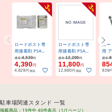
3
3
-
-
%
%
ロードポスト専
ロードポスト専
ロー
用接着剤 PSA
用接着剤 PSA
用 
1kg (373071)
3kg (373072)
用ア
4,530
12,200
8
通常:
円
通常:
円
通常:
4,390
11,800
85
組 (3
円
円
円
円
4,829
12,980
939
税込
税込
駐車場関連スタンド 一覧
掲載商品：19件中 40件表示（1/1ページ）