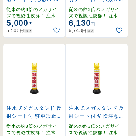
01)
141102)
従来の約3倍のメガサイ
従来の約3倍のメガサイ
ズで視認性抜群！ 注水・
ズで視認性抜群！ 注水・
5,000
6,130
注砂対応の重厚なタンク
注砂対応の重厚なタンク
円
円
付きで安定感のある大型
付きで安定感のある大型
円
円
5,500
6,743
税込
税込
スタンド。
スタンド。
注水式メガスタンド 反
注水式メガスタンド 反
射シート付 駐車禁止 (
射シート付 危険注意 (
141103)
141104)
従来の約3倍のメガサイ
従来の約3倍のメガサイ
ズで視認性抜群！ 注水・
ズで視認性抜群！ 注水・