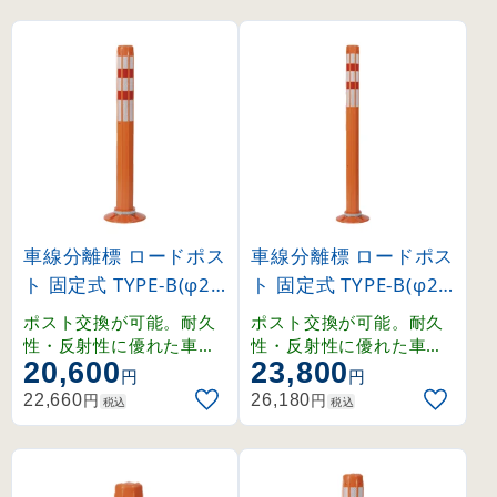
ンテナンス性に優れてい
ンテナンス性に優れてい
ます。
ます。
車線分離標 ロードポス
車線分離標 ロードポス
ト 固定式 TYPE-B(φ20
ト 固定式 TYPE-B(φ20
0ベース) 高さ800mm
0ベース) 高さ1000m
ポスト交換が可能。耐久
ポスト交換が可能。耐久
(373053)
m (373054)
性・反射性に優れた車線
性・反射性に優れた車線
20,600
23,800
分離標。新技術「カセッ
分離標。新技術「カセッ
円
円
トリング方式」により、
トリング方式」により、
円
円
22,660
26,180
税込
税込
ポストの交換が容易でメ
ポストの交換が容易でメ
ンテナンス性に優れてい
ンテナンス性に優れてい
ます。
ます。