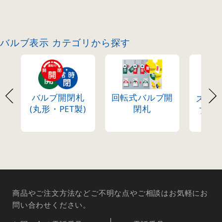
バルブ表示 カテゴリから探す
バルブ開閉札
回転式バルブ開
スラ
(丸形・PET製)
閉札
ブ開
タ
商品やご注文方法などご不明な点やご相談はお気軽にお
問い合わせください。