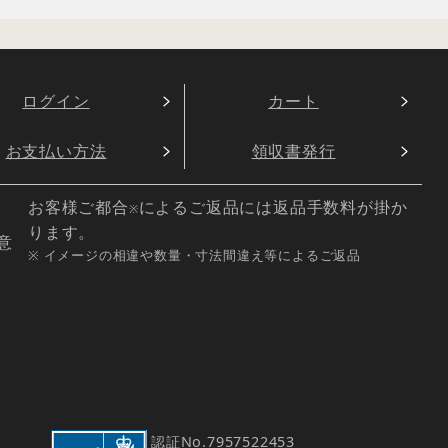
ログイン
カート
お支払い方法
領収書発行
お客様ご都合
によるご返品には返品手数料が掛か
※
ります。
意
※ イメージの相違や数量・寸法間違え等によるご返品
認証No.
7957522453