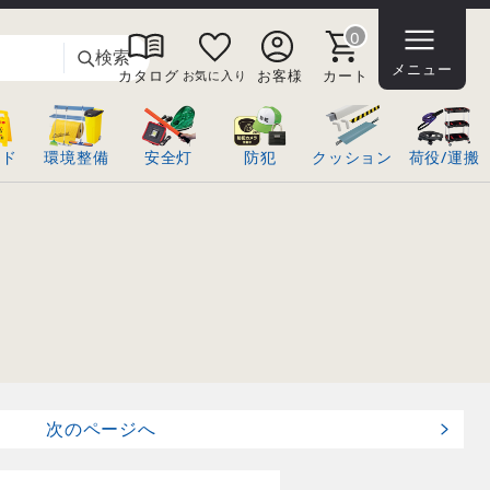
0
検索
メニュー
カタログ
お客様
カート
お気に入り
ンド
環境整備
安全灯
防犯
クッション
荷役/運搬
次
のページ
へ