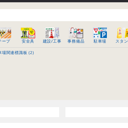
テープ
安全具
建設/工事
事務備品
駐車場
スタ
場関連標識板 (2)