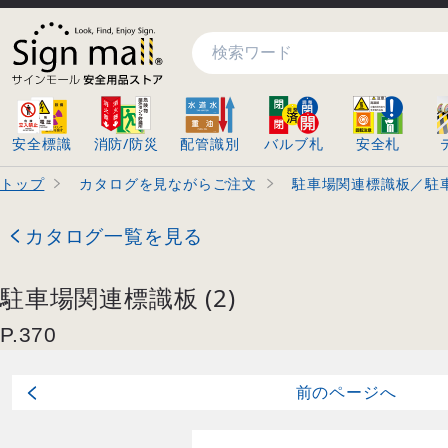
検索
安全標識
消防/防災
配管識別
バルブ札
安全札
トップ
カタログを見ながらご注文
駐車場関連標識板／駐車
カタログ一覧を見る
駐車場関連標識板 (2)
P.
370
前
のページ
へ