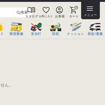
0
検索
メニュー
カタログ
お客様
カート
お気に入り
ンド
環境整備
安全灯
防犯
クッション
荷役/運搬
ません。