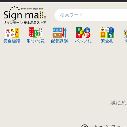
検索
安全標識
消防/防災
配管識別
バルブ札
安全札
誠に恐