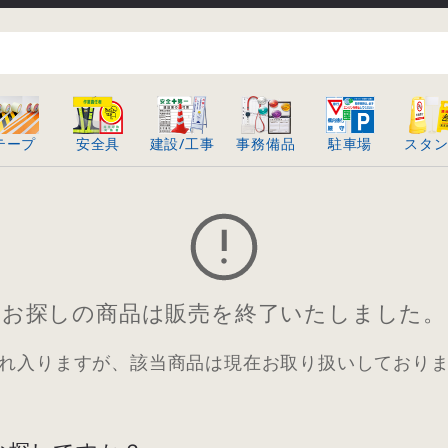
テープ
安全具
建設/工事
事務備品
駐車場
スタ
お探しの商品は販売を終了いたしました。
れ入りますが、該当商品は現在お取り扱いしており